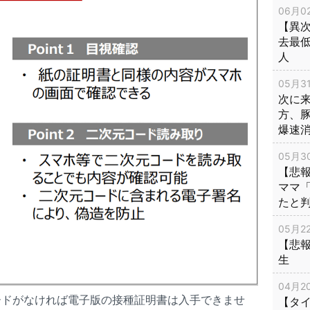
06月02
【異次
去最低
人
05月31
次に
方、
爆速
05月30
【悲
ママ
たと
05月22
【悲
生
04月20
ードがなければ電子版の接種証明書は入手できませ
【タ