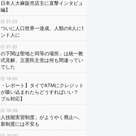
、日本人大麻販売店主に直撃インタビュ
前編】
日 21:33
ついに人口世界一達成、人類の6人に1
インド人に
日 21:20
口の下関は聖地と同等の場所」は統一教
公式見解、立憲民主党は何も間違ってい
んでした
日 19:00
・レポート】タイでATMにクレジット
ドが吸い込まれたらどうすればいい？
ラブル対応】
日 18:39
国人技能実習制度」がようやく廃止へ、
し新制度には不安も
日 20:00