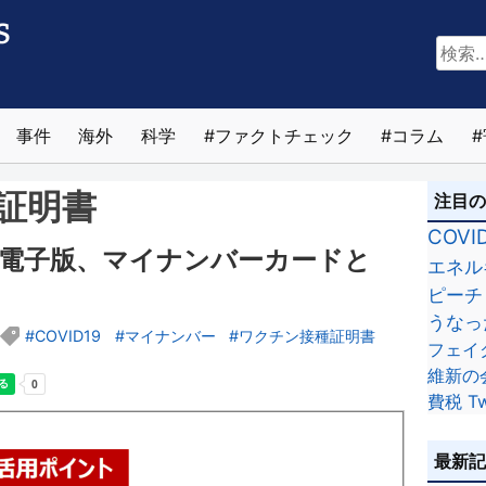
検
索:
事件
海外
科学
ファクトチェック
コラム
証明書
注目
COVI
電子版、マイナンバーカードと
エネル
ピーチ
うなっ
COVID19
マイナンバー
ワクチン接種証明書
フェイ
維新の
費税
Tw
最新