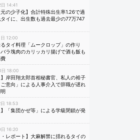
日 14:41
元の少子化】合計特殊出生率1.26で過
タイに、出生数も過去最少の77万747
日 12:00
来るタイ料理「ムークロップ」の作り
豚バラ塊肉のカリッカリ揚げで酒も飯も
消費
日 18:00
報】岸田翔太郎首相秘書官、私人の裕子
「ご意向」による人事介入で辞職が遅れ
判明
日 18:53
報】「集団かぜ等」による学級閉鎖が発
日 16:20
イ・レポート】大麻解禁に揺れるタイの