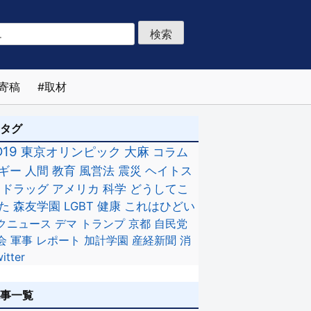
寄稿
取材
のタグ
D19
東京オリンピック
大麻
コラム
ギー
人間
教育
風営法
震災
ヘイトス
ドラッグ
アメリカ
科学
どうしてこ
た
森友学園
LGBT
健康
これはひどい
クニュース
デマ
トランプ
京都
自民党
会
軍事
レポート
加計学園
産経新聞
消
itter
記事一覧