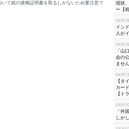
向いて紙の接種証明書を取るしかないため要注意で
現状
ー【
04月19
インド
人が
04月19
「山
会の
ませ
04月13
【タイ
カー
【ト
04月10
「外
しか
04月07