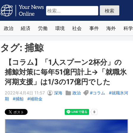
検
索:
政治
経済
労働
環境
社会
事件
海外
科学
タグ:
捕鯨
【コラム】「1人スプーン2杯分」の
捕鯨対策に毎年51億円計上→「就職氷
河期支援」は1/3の17億円でした
2022年4月4日 11:57
深海
政治
コラム
就職氷河
期
捕鯨
補助金