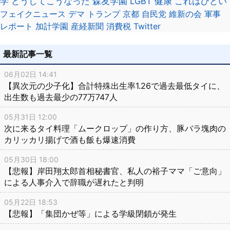
学
どうしてこうなった
森友学園
LGBT
健康
これはひどい
フェイクニュース
デマ
トランプ
京都
自民党
維新の会
軍事
レポート
加計学園
産経新聞
消費税
Twitter
最新記事一覧
06月02日 14:41
【異次元の少子化】合計特殊出生率1.26で過去最低タイに、
出生数も過去最少の77万747人
05月31日 12:00
次に来るタイ料理「ムークロップ」の作り方、豚バラ塊肉の
カリッカリ揚げで酒も飯も爆速消費
05月30日 18:00
【悲報】岸田翔太郎首相秘書官、私人の裕子ママ「ご意向」
による人事介入で辞職が遅れたと判明
05月22日 18:53
【悲報】「集団かぜ等」による学級閉鎖が発生