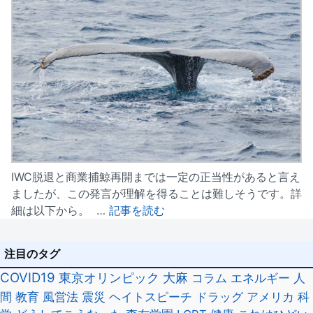
IWC脱退と商業捕鯨再開までは一定の正当性があると言え
ましたが、この発言が理解を得ることは難しそうです。詳
細は以下から。 …
記事を読む
注目のタグ
COVID19
東京オリンピック
大麻
コラム
エネルギー
人
間
教育
風営法
震災
ヘイトスピーチ
ドラッグ
アメリカ
科