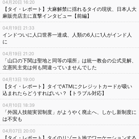
04月20日 16:20
【タイ・レポート】大麻解禁に揺れるタイの現状、日本人大
麻販売店主に直撃インタビュー【前編】
04月19日 21:33
インドついに人口世界一達成、人類の6人に1人がインド人
に
04月19日 21:20
「山口の下関は聖地と同等の場所」は統一教会の公式見解、
立憲民主党は何も間違っていませんでした
04月13日 19:00
【タイ・レポート】タイでATMにクレジットカードが吸い
込まれたらどうすればいい？【トラブル対応】
04月10日 18:39
「外国人技能実習制度」がようやく廃止へ、しかし新制度に
は不安も
04月07日 20:00
【タイ・レポート】タイのリゾート地でワーケーションする