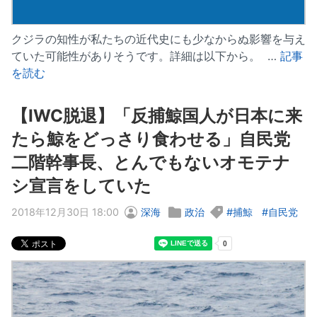
クジラの知性が私たちの近代史にも少なからぬ影響を与え
ていた可能性がありそうです。詳細は以下から。 …
記事
を読む
【IWC脱退】「反捕鯨国人が日本に来
たら鯨をどっさり食わせる」自民党
二階幹事長、とんでもないオモテナ
シ宣言をしていた
2018年12月30日 18:00
深海
政治
捕鯨
自民党