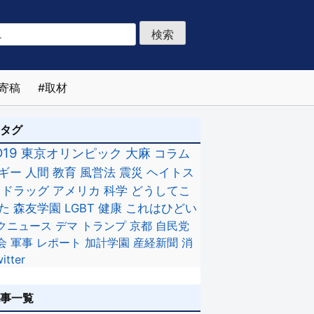
寄稿
取材
のタグ
D19
東京オリンピック
大麻
コラム
ギー
人間
教育
風営法
震災
ヘイトス
ドラッグ
アメリカ
科学
どうしてこ
た
森友学園
LGBT
健康
これはひどい
クニュース
デマ
トランプ
京都
自民党
会
軍事
レポート
加計学園
産経新聞
消
itter
記事一覧