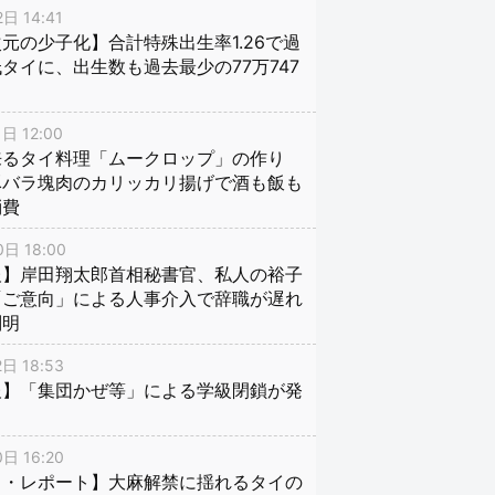
日 14:41
元の少子化】合計特殊出生率1.26で過
タイに、出生数も過去最少の77万747
日 12:00
来るタイ料理「ムークロップ」の作り
豚バラ塊肉のカリッカリ揚げで酒も飯も
消費
日 18:00
報】岸田翔太郎首相秘書官、私人の裕子
「ご意向」による人事介入で辞職が遅れ
判明
日 18:53
報】「集団かぜ等」による学級閉鎖が発
日 16:20
イ・レポート】大麻解禁に揺れるタイの