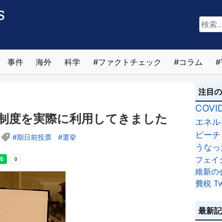
検
索:
事件
海外
科学
ファクトチェック
コラム
注目
COVI
制度を実際に利用してきました
エネル
ピーチ
期日前投票
選挙
うなっ
フェイ
維新の
費税
Tw
最新