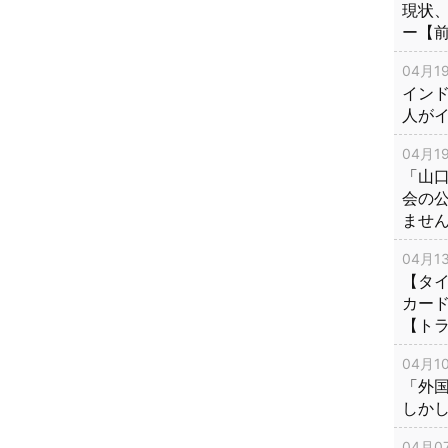
現状
ー【
04月19
インド
人が
04月19
「山
会の
ませ
04月13
【タイ
カー
【ト
04月10
「外
しか
04月07