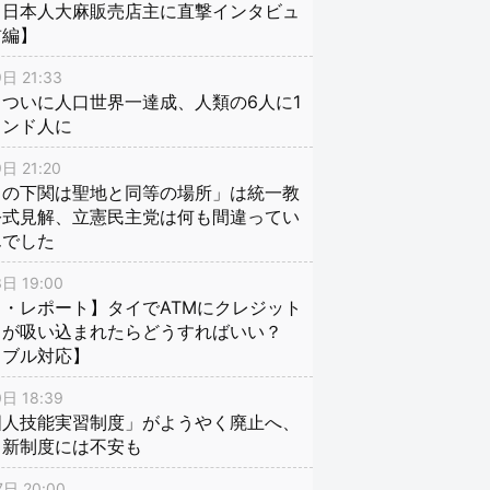
、日本人大麻販売店主に直撃インタビュ
前編】
日 21:33
ついに人口世界一達成、人類の6人に1
インド人に
日 21:20
口の下関は聖地と同等の場所」は統一教
公式見解、立憲民主党は何も間違ってい
んでした
日 19:00
・レポート】タイでATMにクレジット
ドが吸い込まれたらどうすればいい？
ラブル対応】
日 18:39
国人技能実習制度」がようやく廃止へ、
し新制度には不安も
日 20:00