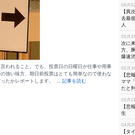
06月02
【異次
去最低
人
05月31
次に
方、
爆速
く言われること。でも、投票日の日曜日が仕事や用事
05月30
時の強い味方、期日前投票はとても簡単なので使わな
【悲
ったかレポートします。 …
記事を読む
ママ
たと
05月22
【悲
生
04月20
【タ