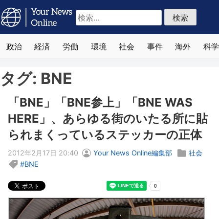
検
索:
政治
経済
労働
環境
社会
事件
海外
科学
タグ:
BNE
「BNE」「BNE参上」「BNE WAS
HERE」、あらゆる街のいたる所に貼
られまくっているステッカーの正体
2012年2月17日 20:40
Your News Online編集部
社会
BNE