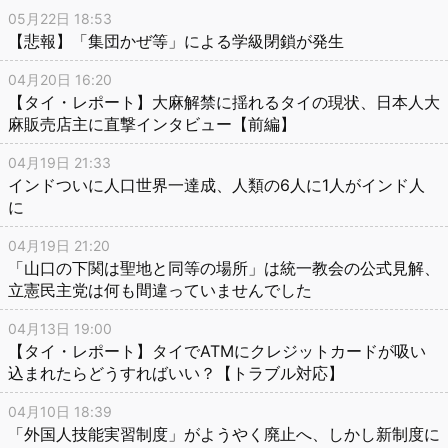
05月22日 18:53
【悲報】「集団かぜ等」による学級閉鎖が発生
04月20日 16:20
【タイ・レポート】大麻解禁に揺れるタイの現状、日本人大
麻販売店主に直撃インタビュー【前編】
04月19日 21:33
インドついに人口世界一達成、人類の6人に1人がインド人
に
04月19日 21:20
「山口の下関は聖地と同等の場所」は統一教会の公式見解、
立憲民主党は何も間違っていませんでした
04月13日 19:00
【タイ・レポート】タイでATMにクレジットカードが吸い
込まれたらどうすればいい？【トラブル対応】
04月10日 18:39
「外国人技能実習制度」がようやく廃止へ、しかし新制度に