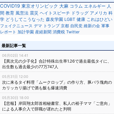
COVID19
東京オリンピック
大麻
コラム
エネルギー
人
間
教育
風営法
震災
ヘイトスピーチ
ドラッグ
アメリカ
科
学
どうしてこうなった
森友学園
LGBT
健康
これはひどい
フェイクニュース
デマ
トランプ
京都
自民党
維新の会
軍事
レポート
加計学園
産経新聞
消費税
Twitter
最新記事一覧
06月02日 14:41
【異次元の少子化】合計特殊出生率1.26で過去最低タイに、
出生数も過去最少の77万747人
05月31日 12:00
次に来るタイ料理「ムークロップ」の作り方、豚バラ塊肉の
カリッカリ揚げで酒も飯も爆速消費
05月30日 18:00
【悲報】岸田翔太郎首相秘書官、私人の裕子ママ「ご意向」
による人事介入で辞職が遅れたと判明