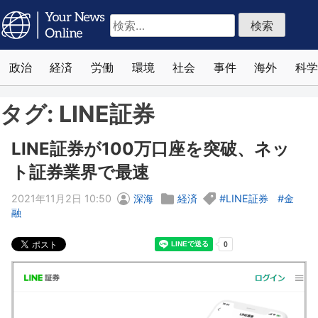
検
索:
政治
経済
労働
環境
社会
事件
海外
科学
タグ:
LINE証券
LINE証券が100万口座を突破、ネッ
ト証券業界で最速
2021年11月2日 10:50
深海
経済
LINE証券
金
融