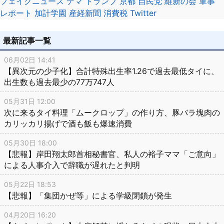
フェイクニュース
デマ
トランプ
京都
自民党
維新の会
軍事
レポート
加計学園
産経新聞
消費税
Twitter
最新記事一覧
06月02日 14:41
【異次元の少子化】合計特殊出生率1.26で過去最低タイに、
出生数も過去最少の77万747人
05月31日 12:00
次に来るタイ料理「ムークロップ」の作り方、豚バラ塊肉の
カリッカリ揚げで酒も飯も爆速消費
05月30日 18:00
【悲報】岸田翔太郎首相秘書官、私人の裕子ママ「ご意向」
による人事介入で辞職が遅れたと判明
05月22日 18:53
【悲報】「集団かぜ等」による学級閉鎖が発生
04月20日 16:20