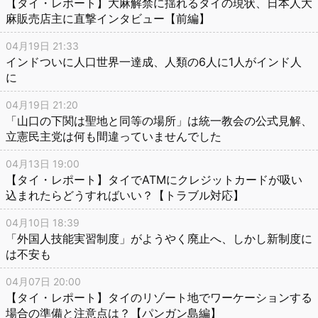
【タイ・レポート】大麻解禁に揺れるタイの現状、日本人大
麻販売店主に直撃インタビュー【前編】
04月19日 21:33
インドついに人口世界一達成、人類の6人に1人がインド人
に
04月19日 21:20
「山口の下関は聖地と同等の場所」は統一教会の公式見解、
立憲民主党は何も間違っていませんでした
04月13日 19:00
【タイ・レポート】タイでATMにクレジットカードが吸い
込まれたらどうすればいい？【トラブル対応】
04月10日 18:39
「外国人技能実習制度」がようやく廃止へ、しかし新制度に
は不安も
04月07日 20:00
【タイ・レポート】タイのリゾート地でワーケーションする
場合の準備と注意点は？【パンガン島編】