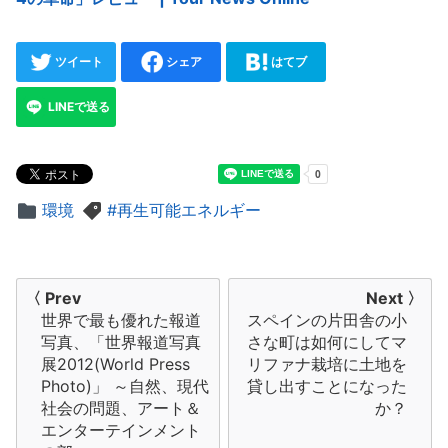
ツイート
シェア
はてブ
LINEで送る
環境
再生可能エネルギー
投
〈 Prev
Next 〉
世界で最も優れた報道
スペインの片田舎の小
稿
写真、「世界報道写真
さな町は如何にしてマ
ナ
展2012(World Press
リファナ栽培に土地を
Photo)」 ～自然、現代
貸し出すことになった
ビ
社会の問題、アート＆
か？
エンターテインメント
ゲ