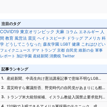
注目のタグ
COVID19
東京オリンピック
大麻
コラム
エネルギー
人
間
教育
風営法
震災
ヘイトスピーチ
ドラッグ
アメリカ
科
学
どうしてこうなった
森友学園
LGBT
健康
これはひどい
フェイクニュース
デマ
トランプ
京都
自民党
維新の会
軍事
レポート
加計学園
産経新聞
消費税
Twitter
記事ランキング
産経新聞、中高生向け憲法講座記事で意味不明なLGB...
震災時すら審議拒否、野党時代の自民党があまりにも酷...
トランプ米大統領候補、イスラム教徒入国禁止要求批判...
120秒で入眠できるアメリカ軍採用のテクニック、成...