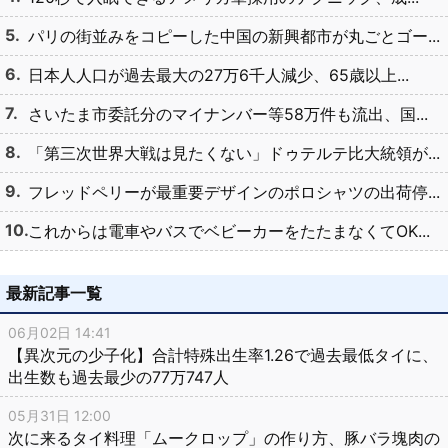
パリの街並みをコピーした中国の新興都市が丸ごとゴー...
日本人人口が過去最大の27万6千人減少、65歳以上...
さいたま市委託分のマイナンバー等58万件も流出、国...
「第三次世界大戦は見たくない」ドゥテルテ比大統領が...
フレッドペリーが最重要デザインのポロシャツの出荷停...
これからは電車やバスでベビーカーをたたまなくてOK...
最新記事一覧
06月02日 14:41
【異次元の少子化】合計特殊出生率1.26で過去最低タイに、
出生数も過去最少の77万747人
05月31日 12:00
次に来るタイ料理「ムークロップ」の作り方、豚バラ塊肉の