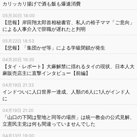
カリッカリ揚げで酒も飯も爆速消費
05月30日 18:00
【悲報】岸田翔太郎首相秘書官、私人の裕子ママ「ご意向」
による人事介入で辞職が遅れたと判明
05月22日 18:53
【悲報】「集団かぜ等」による学級閉鎖が発生
04月20日 16:20
【タイ・レポート】大麻解禁に揺れるタイの現状、日本人大
麻販売店主に直撃インタビュー【前編】
04月19日 21:33
インドついに人口世界一達成、人類の6人に1人がインド人
に
04月19日 21:20
「山口の下関は聖地と同等の場所」は統一教会の公式見解、
立憲民主党は何も間違っていませんでした
04月13日 19:00