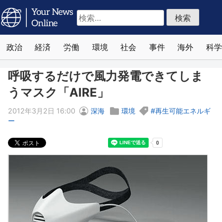
検
索:
政治
経済
労働
環境
社会
事件
海外
科学
呼吸するだけで風力発電できてしま
うマスク「AIRE」
2012年3月2日 16:00
深海
環境
再生可能エネルギ
ー