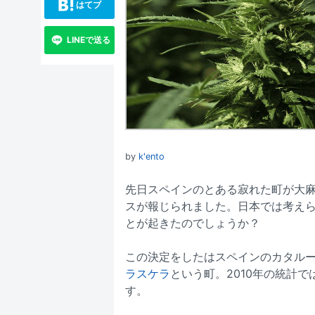
はてブ
LINEで送る
by
k'ento
先日スペインのとある寂れた町が大
スが報じられました。日本では考え
とが起きたのでしょうか？
この決定をしたはスペインのカタルー
ラスケラ
という町。2010年の統計
す。