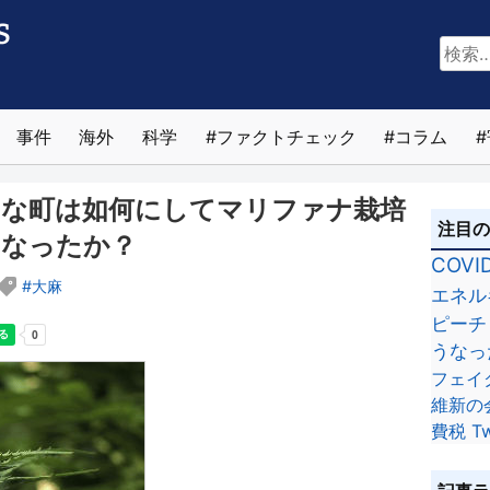
検
索:
事件
海外
科学
ファクトチェック
コラム
さな町は如何にしてマリファナ栽培
注目
になったか？
COVI
大麻
エネル
ピーチ
うなっ
フェイ
維新の
費税
Tw