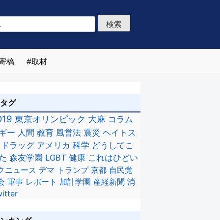
寄稿
取材
のタグ
D19
東京オリンピック
大麻
コラム
ギー
人間
教育
風営法
震災
ヘイトス
ドラッグ
アメリカ
科学
どうしてこ
た
森友学園
LGBT
健康
これはひどい
クニュース
デマ
トランプ
京都
自民党
会
軍事
レポート
加計学園
産経新聞
消
itter