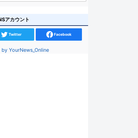
NSアカウント
Twitter
Facebook
 by YourNews_Online