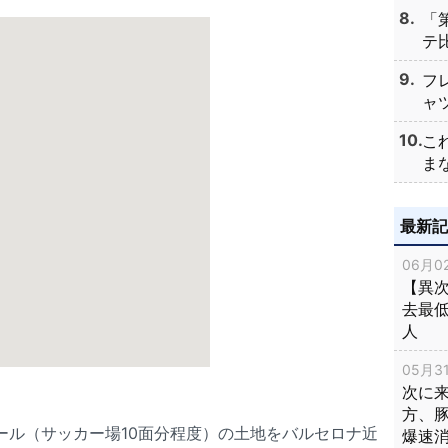
「
テ比
フ
ャツ
こ
まな
最新
06月02
【異次
去最低
人
05月31
次に
方、
タール（サッカー場10面分程度）の土地をバルセロナ近
爆速