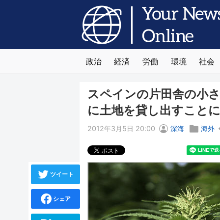
政治
経済
労働
環境
社会
スペインの片田舎の小
に土地を貸し出すこと
2012年3月5日 20:00
深海
海外
ツイート
シェア