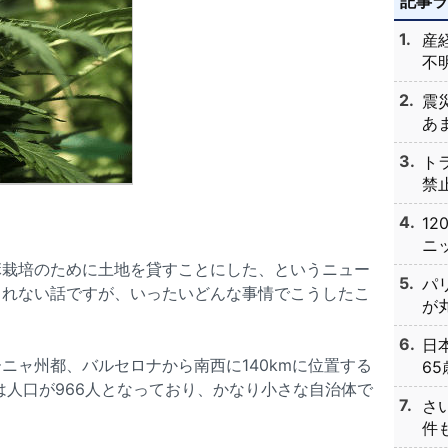
記事
産
不明
震
あま
ト
禁止
1
ニッ
麻栽培のために土地を貸すことにした、というニュー
パ
られない話ですが、いったいどんな事情でこうしたこ
が丸
日
ニャ州都、バルセロナから南西に140kmに位置する
65
では人口が966人となっており、かなり小さな自治体で
さ
件も