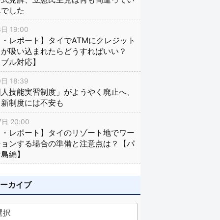
んでした
日 19:00
・レポート】タイでATMにクレジット
ドが吸い込まれたらどうすればいい？
ラブル対応】
日 18:39
国人技能実習制度」がようやく廃止へ、
し新制度には不安も
日 20:00
イ・レポート】タイのリゾート地でワー
ションする場合の準備と注意点は？【パ
ン島編】
アーカイブ