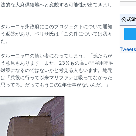
合法的な大麻供給地へと変貌する可能性が出てきまし
公式S
カタルーニャ州政府にこのプロジェクトについて通知
よう返答があり、ペリサ氏は「この件については我々
した。
Tweets
カタルーニャ中の笑い者になってしまう」「孫たちが
う意見もあります。また、23％もの高い非雇用率や
の対策になるのではないかと考える人もいます。地元
氏は「兵役に行って以来マリファナは吸ってなかった
思ってる。だってもうこの2年仕事がないんだ。」