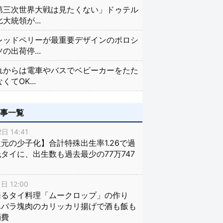
第三次世界大戦は見たくない」ドゥテル
大統領が...
レッドペリーが最重要デザインのポロシ
の出荷停...
れからは電車やバスでベビーカーをたた
くてOK...
記事一覧
日 14:41
元の少子化】合計特殊出生率1.26で過
タイに、出生数も過去最少の77万747
日 12:00
来るタイ料理「ムークロップ」の作り
豚バラ塊肉のカリッカリ揚げで酒も飯も
消費