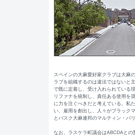
スペインの大麻愛好家クラブは大麻
ラブを組織するのは違法ではないと
で既に定着し、受け入れられている
リファナを統制し、責任ある使用を
に力を注ぐべきだと考えている。私
い、雇用を創出し、人々がブラック
とバスク大麻連邦のマルティン・バ
なお、ラスケラ町議会はABCDAと