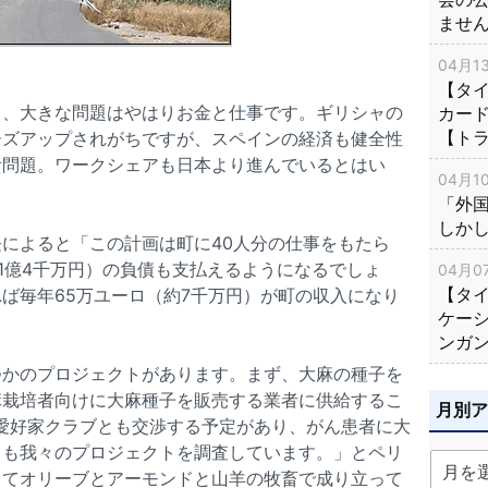
ませ
04月13
【タイ
も、大きな問題はやはりお金と仕事です。ギリシャの
カー
【ト
ーズアップされがちですが、スペインの経済も健全性
活問題。ワークシェアも日本より進んでいるとはい
04月10
「外
しか
によると「この計画は町に40人分の仕事をもたら
約1億4千万円）の負債も支払えるようになるでしょ
04月07
【タ
ば毎年65万ユーロ（約7千万円）が町の収入になり
ケー
ンガ
つかのプロジェクトがあります。まず、大麻の種子を
麻栽培者向けに大麻種子を販売する業者に供給するこ
月別
麻愛好家クラブとも交渉する予定があり、がん患者に大
クも我々のプロジェクトを調査しています。」とペリ
ってオリーブとアーモンドと山羊の牧畜で成り立って