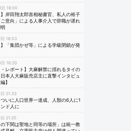
日 18:00
報】岸田翔太郎首相秘書官、私人の裕子
「ご意向」による人事介入で辞職が遅れ
判明
日 18:53
報】「集団かぜ等」による学級閉鎖が発
日 16:20
イ・レポート】大麻解禁に揺れるタイの
、日本人大麻販売店主に直撃インタビュ
前編】
日 21:33
ついに人口世界一達成、人類の6人に1
インド人に
日 21:20
口の下関は聖地と同等の場所」は統一教
公式見解、立憲民主党は何も間違ってい