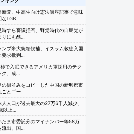
ランキング
経新聞、中高生向け憲法講座記事で意味
なLGB...
災時すら審議拒否、野党時代の自民党が
りにも酷...
ランプ米大統領候補、イスラム教徒入国
要求批判...
20秒で入眠できるアメリカ軍採用のテク
ク、成...
リの街並みをコピーした中国の新興都市
ごとゴー...
本人人口が過去最大の27万6千人減少、
歳以上...
いたま市委託分のマイナンバー等58万
流出、国...