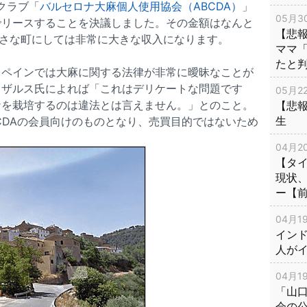
クラブ「
バルセロナ大麻個人使用協会（ABCDA）
」
05月30
でリースすることを決議しました。その金額はなんと
【悲
、小さな町にしては非常に大きな収入になります。
ママ
たと
スペインでは大麻に関する法律が非常に曖昧なことが
カザルス氏によれば「これはデリケートな問題です
05月22
ナを栽培するのは違法とは言えません。」とのこと。
【悲
生
CDAの会員向けのものとなり、売買目的ではないため
04月20
【タ
現状
ー【
04月19
インド
人が
04月19
「山
会の