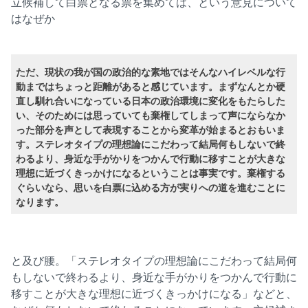
立候補して白票となる票を集めては、という意見について
はなぜか
ただ、現状の我が国の政治的な素地ではそんなハイレベルな行
動まではちょっと距離があると感じています。まずなんとか硬
直し馴れ合いになっている日本の政治環境に変化をもたらした
い、そのためには思っていても棄権してしまって声にならなか
った部分を声として表現することから変革が始まるとおもいま
す。ステレオタイプの理想論にこだわって結局何もしないで終
わるより、身近な手がかりをつかんで行動に移すことが大きな
理想に近づくきっかけになるということは事実です。棄権する
ぐらいなら、思いを白票に込める方が実りへの道を進むことに
なります。
と及び腰。「ステレオタイプの理想論にこだわって結局何
もしないで終わるより、身近な手がかりをつかんで行動に
移すことが大きな理想に近づくきっかけになる」などと、