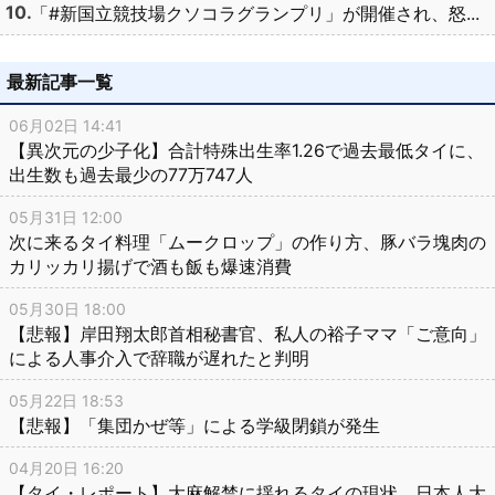
「#新国立競技場クソコラグランプリ」が開催され、怒...
最新記事一覧
06月02日 14:41
【異次元の少子化】合計特殊出生率1.26で過去最低タイに、
出生数も過去最少の77万747人
05月31日 12:00
次に来るタイ料理「ムークロップ」の作り方、豚バラ塊肉の
カリッカリ揚げで酒も飯も爆速消費
05月30日 18:00
【悲報】岸田翔太郎首相秘書官、私人の裕子ママ「ご意向」
による人事介入で辞職が遅れたと判明
05月22日 18:53
【悲報】「集団かぜ等」による学級閉鎖が発生
04月20日 16:20
【タイ・レポート】大麻解禁に揺れるタイの現状、日本人大