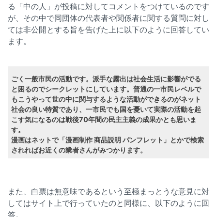
る「中の人」が投稿に対してコメントをつけているのです
が、その中で同団体の代表者や関係者に関する質問に対し
ては非公開とする旨を告げた上に以下のように回答してい
ます。
ごく一般市民の活動です。派手な露出は社会生活に影響がでる
と困るのでシークレットにしています。普通の一市民レベルで
もこうやって世の中に関与するような活動ができるのがネット
社会の良い特質であり、一市民でも国を憂いて実際の活動を起
こす気になるのは戦後70年間の民主主義の成果かとも思いま
す。
漫画はネットで「漫画制作 商品説明 パンフレット」とかで検索
されればお近くの業者さんがみつかります。
また、白票は無意味であるという至極まっとうな意見に対
してはサイト上で行っていたのと同様に、以下のように回
答。