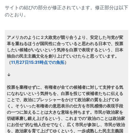
サイトの結びの部分が修正されています。修正部分は以下
のとおり。
アメリカのように２大政党が競り合うより、安定した与党が変
革を重ねるほうが国民性に合っていると思われる日本で、投票
したい候補がいないという気持を白票で表現するという、日本
独自の民主主義文化を創り上げていけたらと思っています。
（
11月27日15:31時点での魚拓
）
↓
投票を棄権せずに、有権者が全ての候補者に対して支持する気
になれないという気持ちを、白票を投じて候補者たちに伝える
ことで、政治にプレッシャーをかけて政治家の質を上げてゆ
く。そういった有権者の意思表示の仕方を市民感情の表現手段
の一つに加えることは大きな意味を持ちます。市民が政治家を
切磋琢磨し鍛え上げるという、これまでの"政治のことは政治家
にお任せ"的な他人任せでなく、広く市民が参加し、市民が政治
を、政治家を育て上げてゆくという、一歩成熟した民主主義国