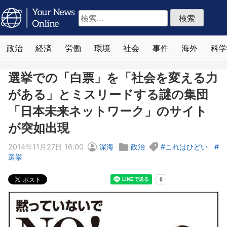
検
索:
政治
経済
労働
環境
社会
事件
海外
科学
選挙での「白票」を「社会を変える力
がある」とミスリードする謎の集団
「日本未来ネットワーク」のサイト
が突如出現
2014年11月27日 16:00
深海
政治
これはひどい
選挙