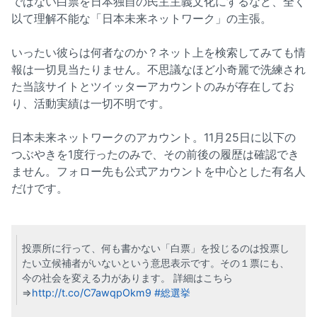
ではない白票を日本独自の民主主義文化にするなど、全く
以て理解不能な「日本未来ネットワーク」の主張。
いったい彼らは何者なのか？ネット上を検索してみても情
報は一切見当たりません。不思議なほど小奇麗で洗練され
た当該サイトとツイッターアカウントのみが存在してお
り、活動実績は一切不明です。
日本未来ネットワークのアカウント。11月25日に以下の
つぶやきを1度行ったのみで、その前後の履歴は確認でき
ません。フォロー先も公式アカウントを中心とした有名人
だけです。
投票所に行って、何も書かない「白票」を投じるのは投票し
たい立候補者がいないという意思表示です。その１票にも、
今の社会を変える力があります。 詳細はこちら
⇒
http://t.co/C7awqpOkm9
#総選挙