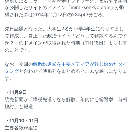
検索したところ、「日本未来ネットワーク」を名乗る集団
が公開したサイトのドメイン「mirai-senkyo.com」が取
得されたのは2014年11月12日の23時43分ごろ。
先日話題となった、大学生2名が小学4年生になりすまし
て作成し、炎上した政治サイト「どうして解散するんです
か？」のドメインが取得された時期（11月18日）よりも前
のことです。
なお、今回の
解散総選挙を主要メディアが報じ始めたタイ
ミング
と合わせて時系列をまとめるとこんな感じになりま
す。
・11月9日
読売新聞が「増税先送りなら解散、年内にも総選挙 首相
検討」と報道
・11月10～11日
主要各紙が追従