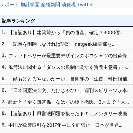
レポート
加計学園
産経新聞
消費税
Twitter
記事ランキング
【追記あり】建築前から「負の遺産」確定？3000億...
「記事を削除しなければ訴訟」netgeek編集部を...
フレッドペリーが最重要デザインのポロシャツの出荷停...
風営法に関する「ダンスの規制に関する質問主意書」へ...
「頭もげとるやないかーい」自衛隊の「生首」幹部候補...
「日本国憲法全文」だけじゃない、週刊スピリッツが本...
維新と「全く無関係」なはずの橋下徹氏、3月まで「大...
【追記あり】風営法問題を扱ったドキュメンタリー映画...
中国が象牙取引を2017年中に全面禁止、日本が世界...