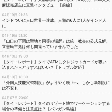
麻販売店主に直撃インタビュー【前編】
04月19日 21:33
インドついに人口世界一達成、人類の6人に1人がインド人
に
04月19日 21:20
「山口の下関は聖地と同等の場所」は統一教会の公式見解、
立憲民主党は何も間違っていませんでした
04月13日 19:00
【タイ・レポート】タイでATMにクレジットカードが吸い
込まれたらどうすればいい？【トラブル対応】
04月10日 18:39
「外国人技能実習制度」がようやく廃止へ、しかし新制度に
は不安も
04月07日 20:00
【タイ・レポート】タイのリゾート地でワーケーションする
場合の準備と注意点は？【パンガン島編】