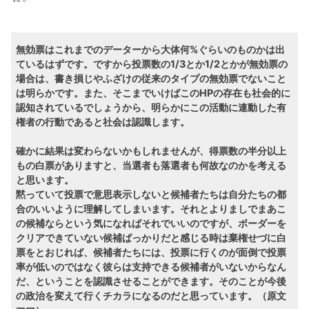
無効票はこれまでのデーターから大体何%ぐらいのものかは出
ているはずです。ですから投票数の1/3とか1/2とかが無効票の
場合は、書き損じやふざけの従来のタイプの無効票でないこと
は明らかです。また、そこまでいけばこのHPの存在も社会的に
認知されているでしょうから、明らかにこの活動に連動した有
権者の行動であると社会は認識します。
確かに結果は変わらないかもしれませんが、得票数の半分以上
もの白票がありますと、当選者も落選者も何故なのかを考える
と思います。
黙っていて投票で意思表示しないと候補者たちは自分たちの都
合のいいように理解してしまいます。それとよりましでまあこ
の候補ならという気になればそれでいいのですが、ボーダーを
クリアできていない候補ばっかりだと感じる時は棄権せづに白
票をとおじれば、候補者たちには、投票に行くのが面倒で投票
率が低いのではなく彼らは支持できる候補者がいないからなん
だ、ということを認識させることができます。そのことが今後
の政治を変えて行くチカラになるのだと思っています。（原文