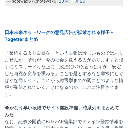
— notewax6 (@notewax6)
2014, 11月 26
日本未来ネットワークの意見広告が拡散される様子 -
Togetterまとめ
「棄権するより白票を」という主張は珍しいものではあり
ませんが、それが「今の社会を変える力があります」と強
引にミスリードした上に、政治にNOと言うはずが「安定
した与党が変革を重ねる」ことを是とするなど非常にちぐ
はぐな同サイト。これから総選挙までの間にどのような情
報が発信されていくことになるのか、非常に注目されま
す。
◆かなり早い段階でサイト開設準備、時系列をまとめて
みた
なお、記事公開後にBUZZAP編集部でドメイン登録情報を