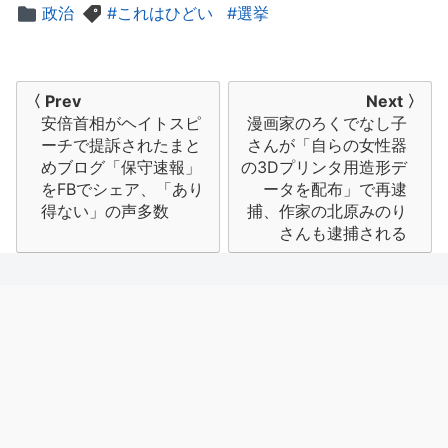
政治
これはひどい
選挙
投
〈 Prev
Next 〉
安倍首相がヘイトスピ
漫画家のろくでなし子
稿
ーチで提訴されたまと
さんが「自らの女性器
ナ
めブログ「保守速報」
の3Dプリンタ用造形デ
をFBでシェア、「あり
ータを配布」で再逮
ビ
得ない」の声多数
捕、作家の北原みのり
さんも逮捕される
ゲ
ー
シ
ョ
ン