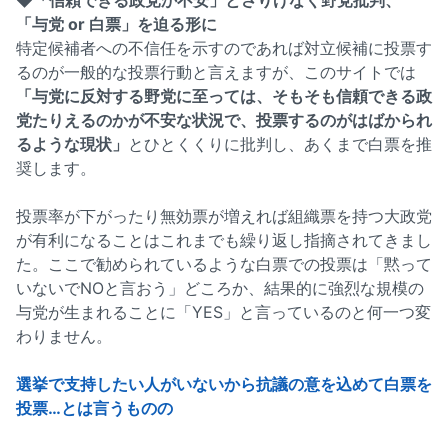
◆「信頼できる政党か不安」とさりげなく野党批判、
「与党 or 白票」を迫る形に
特定候補者への不信任を示すのであれば対立候補に投票す
るのが一般的な投票行動と言えますが、このサイトでは
「与党に反対する野党に至っては、そもそも信頼できる政
党たりえるのかが不安な状況で、投票するのがはばかられ
るような現状」
とひとくくりに批判し、あくまで白票を推
奨します。
投票率が下がったり無効票が増えれば組織票を持つ大政党
が有利になることはこれまでも繰り返し指摘されてきまし
た。ここで勧められているような白票での投票は「黙って
いないでNOと言おう」どころか、結果的に強烈な規模の
与党が生まれることに「YES」と言っているのと何一つ変
わりません。
選挙で支持したい人がいないから抗議の意を込めて白票を
投票…とは言うものの