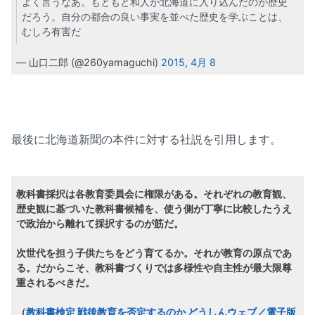
よく言うなあ。もともと和人が北海道に入り込んだのが歴史
だろう。自分の都合の良い事実を並べた歴史を学ぶことは、
むしろ有害だ
— 山口二郎 (@260yamaguchi)
2015, 4月 8
最後に北海道新聞の本件に対する社説を引用します。
教科書採択は各教育委員会に権限がある。それぞれの教育観、
歴史観に基づいた教科書候補を、使う側が丁寧に比較したうえ
で政治から離れて採択するのが筋だ。
次世代を担う子供たちをどう育てるか。それが教育の原点であ
る。だからこそ、教科書づくりでは多様性や自主性が最大限尊
重されるべきだ。
（
教科書検定 戦後教育を否定するのか どうしんウェブ／電子版