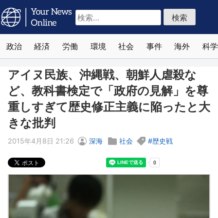
検
索:
政治
経済
労働
環境
社会
事件
海外
科学
アイヌ民族、沖縄戦、朝鮮人虐殺な
ど、教科書検定で「政府の見解」を尊
重しすぎて歴史修正主義に陥ったと大
きな批判
2015年4月8日 21:26
深海
社会
歴史戦