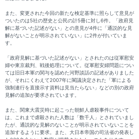
また、変更された今回の新たな検定基準に照らして意見が
ついたのは5社の歴史と公民の計5冊に対し6件。「政府見
解に基づいた記述がない」との意見が4件に「通説的な見
解がないことが明示されていない」に2件が付いていま
す。
「政府見解に基づいた記述がない」とされたのは従軍慰安
婦や東京裁判、戦後処理について。従軍慰安婦問題につい
ては旧日本軍の関与を認めた河野談話の記述がありました
が、それにくわえて2007年に閣議決定された「軍による
強制連行を直接示す資料は見当たらない」などの別の政府
見解の追加が要求されています。
また、関東大震災時に起こった朝鮮人虐殺事件について
は、これまで虐殺された人数は「数千人」とされていまし
たが、通説的な見解のないことが明示されていないことを
追加するように要求。また、大日本帝国の司法省の発表し