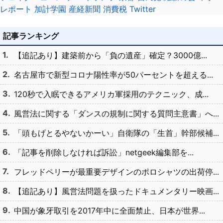
レポート
加計学園
産経新聞
消費税
Twitter
記事ランキング
【追記あり】建築前から「負の遺産」確定？3000億...
名古屋市で新型コロナ陽性率が50パーセントを超える...
120秒で入眠できるアメリカ軍採用のテクニック、成...
風営法に関する「ダンスの規制に関する質問主意書」へ...
「頭もげとるやないかーい」自衛隊の「生首」幹部候補...
「記事を削除しなければ訴訟」netgeek編集部を...
フレッドペリーが最重要デザインのポロシャツの出荷停...
【追記あり】風営法問題を扱ったドキュメンタリー映画...
中国が象牙取引を2017年中に全面禁止、日本が世界...