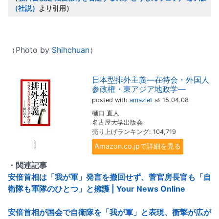
（社説）
より引用）
（Photo by
Shihchuan
）
日本型排外主義―在特会・外国人
参政権・東アジア地政学―
posted with
amazlet
at 15.04.08
樋口 直人
名古屋大学出版会
売り上げランキング: 104,719
Amazon.co.jpで詳細を見る
・関連記事
安倍首相は「我が軍」発言を撤回せず、菅官房長官も「自
衛隊も軍隊のひとつ」と擁護 | Your News Online
安倍首相が国会で自衛隊を「我が軍」と表現、衝撃が広が