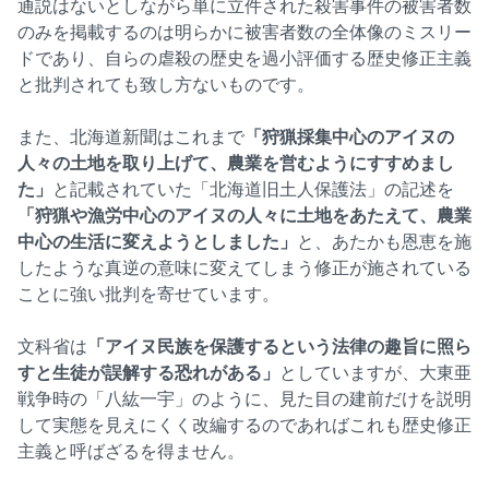
通説はないとしながら単に立件された殺害事件の被害者数
のみを掲載するのは明らかに被害者数の全体像のミスリー
ドであり、自らの虐殺の歴史を過小評価する歴史修正主義
と批判されても致し方ないものです。
また、北海道新聞はこれまで
「狩猟採集中心のアイヌの
人々の土地を取り上げて、農業を営むようにすすめまし
た」
と記載されていた「北海道旧土人保護法」の記述を
「狩猟や漁労中心のアイヌの人々に土地をあたえて、農業
中心の生活に変えようとしました」
と、あたかも恩恵を施
したような真逆の意味に変えてしまう修正が施されている
ことに強い批判を寄せています。
文科省は
「アイヌ民族を保護するという法律の趣旨に照ら
すと生徒が誤解する恐れがある」
としていますが、大東亜
戦争時の「八紘一宇」のように、見た目の建前だけを説明
して実態を見えにくく改編するのであればこれも歴史修正
主義と呼ばざるを得ません。