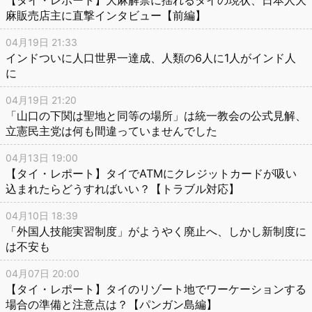
【タイ・レポート】大麻解禁に揺れるタイの現状、日本人大
麻販売店主に直撃インタビュー【前編】
04月19日 21:33
インドついに人口世界一達成、人類の6人に1人がインド人
に
04月19日 21:20
「山口の下関は聖地と同等の場所」は統一教会の公式見解、
立憲民主党は何も間違っていませんでした
04月13日 19:00
【タイ・レポート】タイでATMにクレジットカードが吸い
込まれたらどうすればいい？【トラブル対応】
04月10日 18:39
「外国人技能実習制度」がようやく廃止へ、しかし新制度に
は不安も
04月07日 20:00
【タイ・レポート】タイのリゾート地でワーケーションする
場合の準備と注意点は？【パンガン島編】