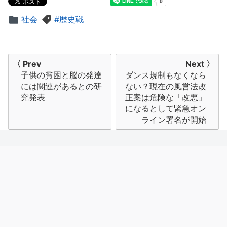
社会
歴史戦
投
〈 Prev
Next 〉
子供の貧困と脳の発達
ダンス規制もなくなら
稿
には関連があるとの研
ない？現在の風営法改
ナ
究発表
正案は危険な「改悪」
になるとして緊急オン
ビ
ライン署名が開始
ゲ
ー
シ
ョ
ン