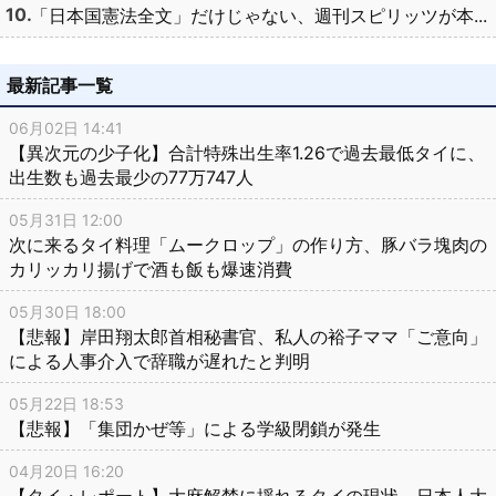
「日本国憲法全文」だけじゃない、週刊スピリッツが本...
最新記事一覧
06月02日 14:41
【異次元の少子化】合計特殊出生率1.26で過去最低タイに、
出生数も過去最少の77万747人
05月31日 12:00
次に来るタイ料理「ムークロップ」の作り方、豚バラ塊肉の
カリッカリ揚げで酒も飯も爆速消費
05月30日 18:00
【悲報】岸田翔太郎首相秘書官、私人の裕子ママ「ご意向」
による人事介入で辞職が遅れたと判明
05月22日 18:53
【悲報】「集団かぜ等」による学級閉鎖が発生
04月20日 16:20