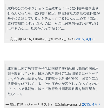
政府の公式のポジションに合致するように教科書を書き直さ
せるんだったら、教科書「検定」制度(各社の多様な教科書が
基準に合致しているかをチェックする)なんか止めて「国定」
教科書制度にすればいいのに、そこは民主的っぽい建前だけ
は守るのな…。見透かされてるけど…。
— 高 史明(TAKA, Fumiaki) (@Fumiaki_Taka)
2015, 4月 8
北朝鮮は国定教科書を子供に国費で無料配布し独自の国家思
想を教育している。日本の教科書検定は民間業者に作らせて
いながら自由編集を認めず細部を文科省が検閲、国策と異な
る部分を修正している。その度合いが甚だしくなってきたの
で、いっそ北朝鮮に倣って政府発行国定教科書を無料配布し
たらいい。
— 柴山哲也（ジャーナリスト） (@shibayama_t)
2015, 4月 7