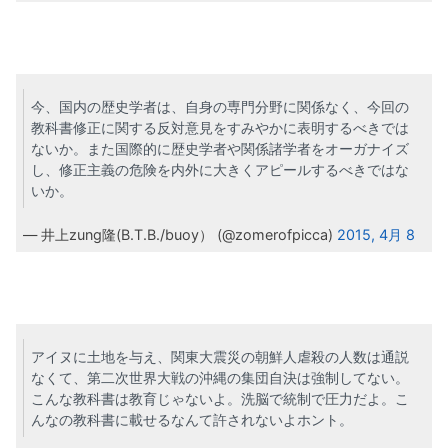
今、国内の歴史学者は、自身の専門分野に関係なく、今回の
教科書修正に関する反対意見をすみやかに表明するべきでは
ないか。また国際的に歴史学者や関係諸学者をオーガナイズ
し、修正主義の危険を内外に大きくアピールするべきではな
いか。
— 井上zung隆(B.T.B./buoy） (@zomerofpicca)
2015, 4月 8
アイヌに土地を与え、関東大震災の朝鮮人虐殺の人数は通説
なくて、第二次世界大戦の沖縄の集団自決は強制してない。
こんな教科書は教育じゃないよ。洗脳で統制で圧力だよ。こ
んなの教科書に載せるなんて許されないよホント。