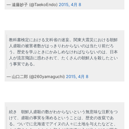
— 遠藤妙子 (@TaekoEndo)
2015, 4月 8
教科書検定における文科省の迷妄。関東大震災における朝鮮
人虐殺の被害者数がはっきりわからないのは当たり前だろ
う。歴史を学ぶときにかみしめなければならないのは、日本
人が流言飛語に惑わされて、たくさんの朝鮮人を殺したとい
う事実である。
— 山口二郎 (@260yamaguchi)
2015, 4月 8
続き 朝鮮人虐殺の数がわからないという無意味な注釈をつ
けて、虐殺の事実を薄めるということは、歴史の改竄であ
る。ついでに北海道でアイヌの人々に土地を与えたなどと、