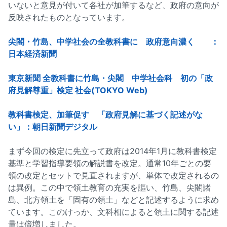
いないと意見が付いて各社が加筆するなど、政府の意向が
反映されたものとなっています。
尖閣・竹島、中学社会の全教科書に 政府意向濃く ：
日本経済新聞
東京新聞 全教科書に竹島・尖閣 中学社会科 初の「政
府見解尊重」検定 社会(TOKYO Web)
教科書検定、加筆促す 「政府見解に基づく記述がな
い」：朝日新聞デジタル
まず今回の検定に先立って政府は2014年1月に教科書検定
基準と学習指導要領の解説書を改定。通常10年ごとの要
領の改定とセットで見直されますが、単体で改定されるの
は異例。この中で領土教育の充実を謳い、竹島、尖閣諸
島、北方領土を「固有の領土」などと記述するように求め
ています。このけっか、文科相によると領土に関する記述
量は倍増しました。