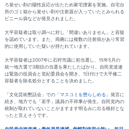
ろ覚せい剤の陽性反応が出たため家宅捜索を実施。自宅台
所のゴミ箱から覚せい剤や注射器が入っていたとみられる
ビニール袋などが発見されました。
大平容疑者は取り調べに対し「間違いありません」と容疑
を認めています。また、両腕には複数の注射痕があり常習
的に使用していた疑いが持たれています。
大平容疑者は2007年に石狩市議に初当選し、15年5月の
統一地方選で3期目の当選を果たしたばかり。自民党道連
は緊急の役員会と党紀委員会を開き、1日付けで大平修二
容疑者を除名処分とすることを決めました。
「文化芸術懇話会」での
「マスコミを懲らしめる」
発言に
続き、地方でも「若手」議員の不祥事が発生。自民党内の
統制が取れていないことがますます明るみに出る格好とな
ったと言えそうです。