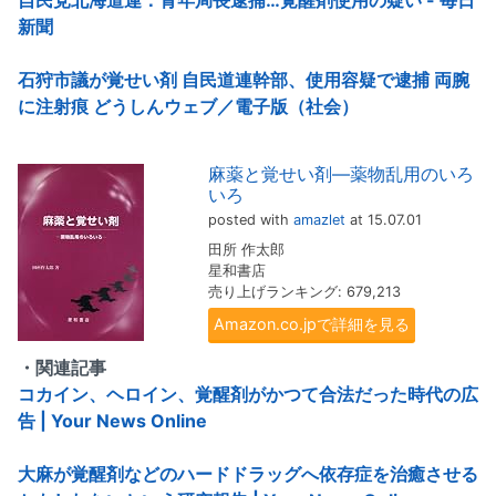
自民党北海道連：青年局長逮捕…覚醒剤使用の疑い - 毎日
新聞
石狩市議が覚せい剤 自民道連幹部、使用容疑で逮捕 両腕
に注射痕 どうしんウェブ／電子版（社会）
麻薬と覚せい剤―薬物乱用のいろ
いろ
posted with
amazlet
at 15.07.01
田所 作太郎
星和書店
売り上げランキング: 679,213
Amazon.co.jpで詳細を見る
・関連記事
コカイン、ヘロイン、覚醒剤がかつて合法だった時代の広
告 | Your News Online
大麻が覚醒剤などのハードドラッグへ依存症を治癒させる