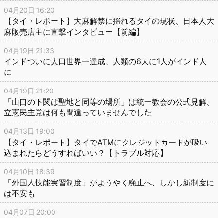
04月20日 16:20
【タイ・レポート】大麻解禁に揺れるタイの現状、日本人大
麻販売店主に直撃インタビュー【前編】
04月19日 21:33
インドついに人口世界一達成、人類の6人に1人がインド人
に
04月19日 21:20
「山口の下関は聖地と同等の場所」は統一教会の公式見解、
立憲民主党は何も間違っていませんでした
04月13日 19:00
【タイ・レポート】タイでATMにクレジットカードが吸い
込まれたらどうすればいい？【トラブル対応】
04月10日 18:39
「外国人技能実習制度」がようやく廃止へ、しかし新制度に
は不安も
04月07日 20:00