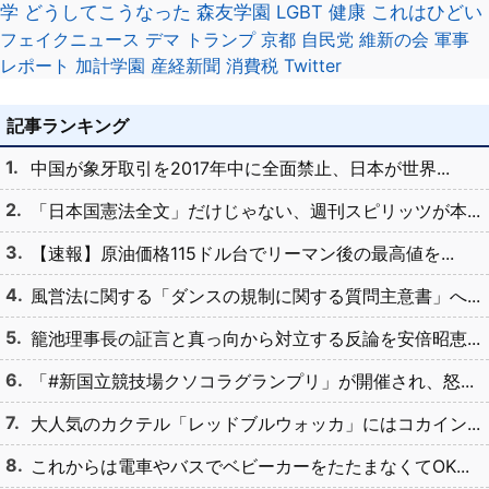
学
どうしてこうなった
森友学園
LGBT
健康
これはひどい
フェイクニュース
デマ
トランプ
京都
自民党
維新の会
軍事
レポート
加計学園
産経新聞
消費税
Twitter
記事ランキング
中国が象牙取引を2017年中に全面禁止、日本が世界...
「日本国憲法全文」だけじゃない、週刊スピリッツが本...
【速報】原油価格115ドル台でリーマン後の最高値を...
風営法に関する「ダンスの規制に関する質問主意書」へ...
籠池理事長の証言と真っ向から対立する反論を安倍昭恵...
「#新国立競技場クソコラグランプリ」が開催され、怒...
大人気のカクテル「レッドブルウォッカ」にはコカイン...
これからは電車やバスでベビーカーをたたまなくてOK...