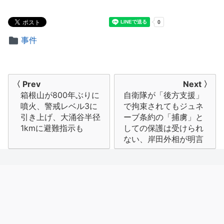
事件
投
〈 Prev
Next 〉
箱根山が800年ぶりに
自衛隊が「後方支援」
稿
噴火、警戒レベル3に
で拘束されてもジュネ
ナ
引き上げ、大涌谷半径
ーブ条約の「捕虜」と
1kmに避難指示も
しての保護は受けられ
ビ
ない、岸田外相が明言
ゲ
ー
シ
ョ