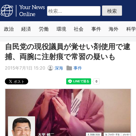
検
索:
政治
経済
労働
環境
社会
事件
海外
科学
自民党の現役議員が覚せい剤使用で逮
捕、両腕に注射痕で常習の疑いも
2015年7月1日 15:20
深海
事件