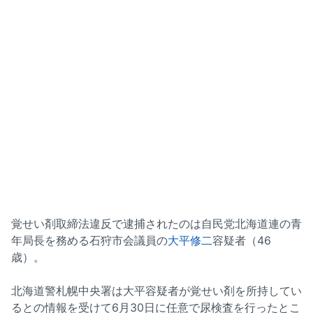
覚せい剤取締法違反で逮捕されたのは自民党北海道連の青
年局長を務める石狩市会議員の
大平修二
容疑者（46
歳）。
北海道警札幌中央署は大平容疑者が覚せい剤を所持してい
るとの情報を受けて6月30日に任意で尿検査を行ったとこ