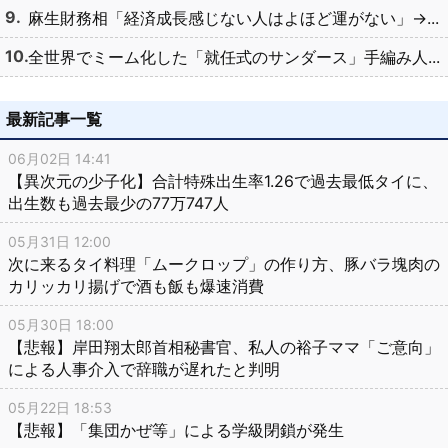
麻生財務相「経済成長感じない人はよほど運がない」→...
全世界でミーム化した「就任式のサンダース」手編み人...
最新記事一覧
06月02日 14:41
【異次元の少子化】合計特殊出生率1.26で過去最低タイに、
出生数も過去最少の77万747人
05月31日 12:00
次に来るタイ料理「ムークロップ」の作り方、豚バラ塊肉の
カリッカリ揚げで酒も飯も爆速消費
05月30日 18:00
【悲報】岸田翔太郎首相秘書官、私人の裕子ママ「ご意向」
による人事介入で辞職が遅れたと判明
05月22日 18:53
【悲報】「集団かぜ等」による学級閉鎖が発生