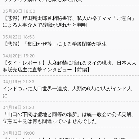
05月30日 18:00
【悲報】岸田翔太郎首相秘書官、私人の裕子ママ「ご意向」
による人事介入で辞職が遅れたと判明
05月22日 18:53
【悲報】「集団かぜ等」による学級閉鎖が発生
04月20日 16:20
【タイ・レポート】大麻解禁に揺れるタイの現状、日本人大
麻販売店主に直撃インタビュー【前編】
04月19日 21:33
インドついに人口世界一達成、人類の6人に1人がインド人
に
04月19日 21:20
「山口の下関は聖地と同等の場所」は統一教会の公式見解、
立憲民主党は何も間違っていませんでした
04月13日 19:00