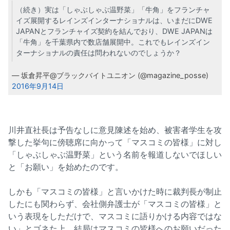
（続き）実は「しゃぶしゃぶ温野菜」「牛角」をフランチャ
イズ展開するレインズインターナショナルは、いまだにDWE
JAPANとフランチャイズ契約を結んでおり、DWE JAPANは
「牛角」を千葉県内で数店舗展開中。これでもレインズイン
ターナショナルの責任は問われないのでしょうか？
— 坂倉昇平@ブラックバイトユニオン (@magazine_posse)
2016年9月14日
川井直社長は予告なしに意見陳述を始め、被害者学生を攻
撃した挙句に傍聴席に向かって「マスコミの皆様」に対し
「しゃぶしゃぶ温野菜」という名前を報道しないでほしい
と「お願い」を始めたのです。
しかも「マスコミの皆様」と言いかけた時に裁判長が制止
したにも関わらず、会社側弁護士が「マスコミの皆様」と
いう表現をしただけで、マスコミに語りかける内容ではな
い」とゴネた上、結局はマスコミの皆様へのお願いだった