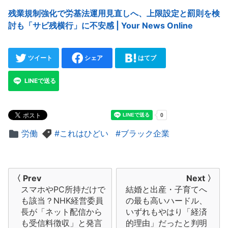
残業規制強化で労基法運用見直しへ、上限設定と罰則を検
討も「サビ残横行」に不安感 | Your News Online
ツイート
シェア
はてブ
LINEで送る
労働
これはひどい
ブラック企業
投
〈 Prev
Next 〉
スマホやPC所持だけで
結婚と出産・子育てへ
稿
も該当？NHK経営委員
の最も高いハードル、
ナ
長が「ネット配信から
いずれもやはり「経済
も受信料徴収」と発言
的理由」だったと判明