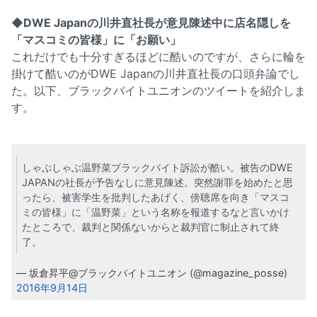
◆DWE Japanの川井直社長が意見陳述中に店名隠しを
「マスコミの皆様」に「お願い」
これだけでも十分すぎるほどに酷いのですが、さらに輪を
掛けて酷いのがDWE Japanの川井直社長の口頭弁論でし
た。以下、ブラックバイトユニオンのツイートを紹介しま
す。
しゃぶしゃぶ温野菜ブラックバイト訴訟が酷い。被告のDWE
JAPANの社長が予告なしに意見陳述。突然謝罪を始めたと思
ったら、被害学生を批判したあげく、傍聴席を向き「マスコ
ミの皆様」に「温野菜」という名称を報道するなと言いかけ
たところで、裁判と関係ないからと裁判官に制止されて終
了。
— 坂倉昇平@ブラックバイトユニオン (@magazine_posse)
2016年9月14日