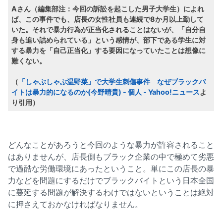
Aさん（編集部注：今回の訴訟を起こした男子大学生）によれ
ば、この事件でも、店長の女性社員も連続で8か月以上勤して
いた。それで暴力行為が正当化されることはないが、「自分自
身も追い詰められている」という感情が、部下である学生に対
する暴力を「自己正当化」する要因になっていたことは想像に
難くない。
（
「しゃぶしゃぶ温野菜」で大学生刺傷事件 なぜブラックバ
イトは暴力的になるのか(今野晴貴) - 個人 - Yahoo!ニュース
よ
り引用）
どんなことがあろうと今回のような暴力が許容されること
はありませんが、店長側もブラック企業の中で極めて劣悪
で過酷な労働環境にあったということ。単にこの店長の暴
力などを問題にするだけでブラックバイトという日本全国
に蔓延する問題が解決するわけではないということは絶対
に押さえておかなければなりません。