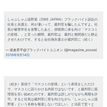
しゃぶしゃぶ温野菜（DWE JAPAN）ブラックバイト訴訟の
社長と弁護士、何が凄いって、裁判官を騙したんですよ。社
長が被害学生を攻撃したあと、傍聴席に体を向け「マスコミ
の皆様。」と言った瞬間、裁判官は、裁判と無関係だと静止
させたわけです。すると会社側弁護士が裁判官に（続く）
— 坂倉昇平@ブラックバイトユニオン (@magazine_posse)
2016年9月14日
（続き）冒頭で「マスコミの皆様」という表現をしただけ
で、マスコミに語りかける内容ではないです、と裁判官に屁
理屈を言い始めたのです。裁判官は訝しがりながら再開を許
可。すると社長は裁判官に背を向けながら「しゃぶしゃぶ温
野菜」という名称を報道しないでほしい、と法廷で堂々と