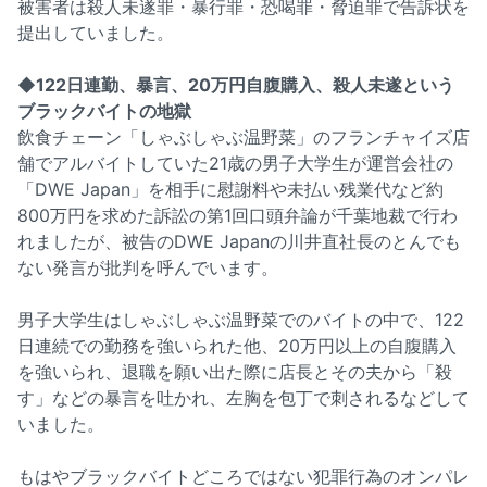
被害者は殺人未遂罪・暴行罪・恐喝罪・脅迫罪で告訴状を
提出していました。
◆122日連勤、暴言、20万円自腹購入、殺人未遂という
ブラックバイトの地獄
飲食チェーン「しゃぶしゃぶ温野菜」のフランチャイズ店
舗でアルバイトしていた21歳の男子大学生が運営会社の
「DWE Japan」を相手に慰謝料や未払い残業代など約
800万円を求めた訴訟の第1回口頭弁論が千葉地裁で行わ
れましたが、被告のDWE Japanの川井直社長のとんでも
ない発言が批判を呼んでいます。
男子大学生はしゃぶしゃぶ温野菜でのバイトの中で、122
日連続での勤務を強いられた他、20万円以上の自腹購入
を強いられ、退職を願い出た際に店長とその夫から「殺
す」などの暴言を吐かれ、左胸を包丁で刺されるなどして
いました。
もはやブラックバイトどころではない犯罪行為のオンパレ