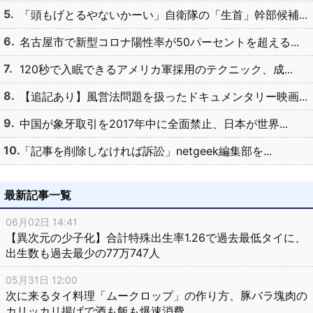
「頭もげとるやないかーい」自衛隊の「生首」幹部候補...
名古屋市で新型コロナ陽性率が50パーセントを超える...
120秒で入眠できるアメリカ軍採用のテクニック、成...
【追記あり】風営法問題を扱ったドキュメンタリー映画...
中国が象牙取引を2017年中に全面禁止、日本が世界...
「記事を削除しなければ訴訟」netgeek編集部を...
最新記事一覧
06月02日 14:41
【異次元の少子化】合計特殊出生率1.26で過去最低タイに、
出生数も過去最少の77万747人
05月31日 12:00
次に来るタイ料理「ムークロップ」の作り方、豚バラ塊肉の
カリッカリ揚げで酒も飯も爆速消費