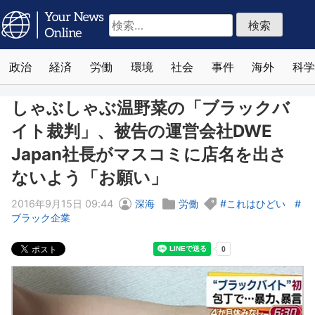
検
索:
政治
経済
労働
環境
社会
事件
海外
科学
しゃぶしゃぶ温野菜の「ブラックバ
イト裁判」、被告の運営会社DWE
Japan社長がマスコミに店名を出さ
ないよう「お願い」
2016年9月15日 09:44
深海
労働
これはひどい
ブラック企業