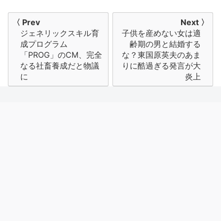
投
〈 Prev
Next 〉
ジェネリックスキル育
子供を産めない女は適
稿
成プログラム
齢期の男と結婚する
ナ
「PROG」のCM、完全
な？東国原英夫のあま
なる社畜養成だと物議
りに酷過ぎる発言が大
ビ
に
炎上
ゲ
ー
シ
ョ
ン