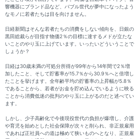
響機器にブランド品など、バブル世代が夢中になったよう
なモノに若者たちは目を向けません。
日経新聞はそんな若者たちの消費をしない傾向を、日銀の
黒田総裁らが目指す物価2％の目標に達するメドが立たな
いことのやり玉に上げています。いったいどういうことで
しょうか？
日経は30歳未満の可処分所得が99年から14年間で2％増
加したこと、そして貯蓄率が15.7％から30.9％へと倍増し
たことを挙げます。全年齢平均の貯蓄率の上昇幅が5.8％
であることから、若者がお金を貯め込んでいるように映る
ことから消費低迷の批判のやり玉に上がるのだと述べてい
ます。
しかし、少子高齢化で今後現役世代の負担が爆増し、介護
や育児を始めとした社会保障が次々と削られ、非正規雇用
であれば正社員への道は極めて狭いものへとなり、正規雇