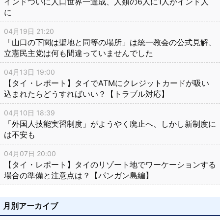
インドついに人口世界一達成、人類の6人に1人がインド人
に
04月19日 21:20
「山口の下関は聖地と同等の場所」は統一教会の公式見解、
立憲民主党は何も間違っていませんでした
04月13日 19:00
【タイ・レポート】タイでATMにクレジットカードが吸い
込まれたらどうすればいい？【トラブル対応】
04月10日 18:39
「外国人技能実習制度」がようやく廃止へ、しかし新制度に
は不安も
04月07日 20:00
【タイ・レポート】タイのリゾート地でワーケーションする
場合の準備と注意点は？【パンガン島編】
月別アーカイブ