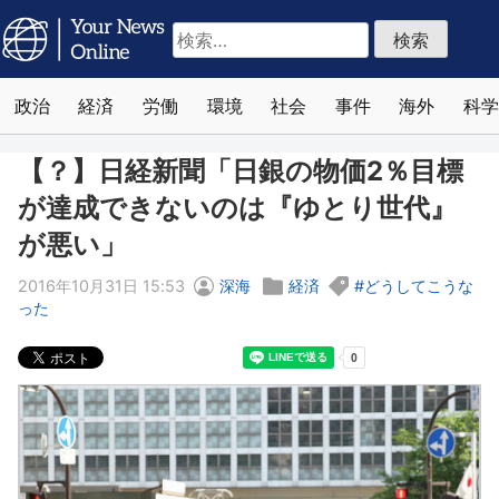
検
索:
政治
経済
労働
環境
社会
事件
海外
科学
【？】日経新聞「日銀の物価2％目標
が達成できないのは『ゆとり世代』
が悪い」
2016年10月31日 15:53
深海
経済
どうしてこうな
った