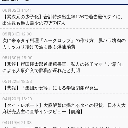
06月02日 14:41
【異次元の少子化】合計特殊出生率1.26で過去最低タイに、
出生数も過去最少の77万747人
05月31日 12:00
次に来るタイ料理「ムークロップ」の作り方、豚バラ塊肉の
カリッカリ揚げで酒も飯も爆速消費
05月30日 18:00
【悲報】岸田翔太郎首相秘書官、私人の裕子ママ「ご意向」
による人事介入で辞職が遅れたと判明
05月22日 18:53
【悲報】「集団かぜ等」による学級閉鎖が発生
04月20日 16:20
【タイ・レポート】大麻解禁に揺れるタイの現状、日本人大
麻販売店主に直撃インタビュー【前編】
04月19日 21:33