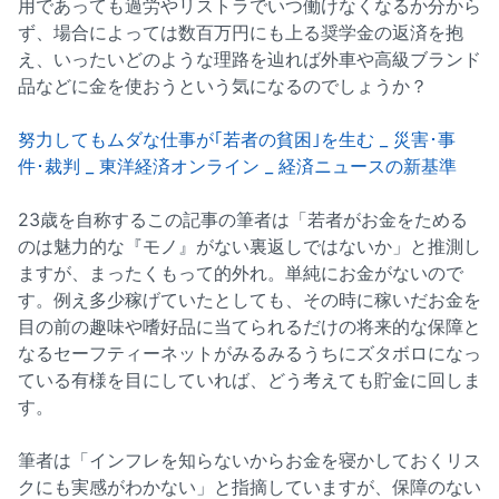
用であっても過労やリストラでいつ働けなくなるか分から
ず、場合によっては数百万円にも上る奨学金の返済を抱
え、いったいどのような理路を辿れば外車や高級ブランド
品などに金を使おうという気になるのでしょうか？
努力してもムダな仕事が｢若者の貧困｣を生む _ 災害･事
件･裁判 _ 東洋経済オンライン _ 経済ニュースの新基準
23歳を自称するこの記事の筆者は「若者がお金をためる
のは魅力的な『モノ』がない裏返しではないか」と推測し
ますが、まったくもって的外れ。単純にお金がないので
す。例え多少稼げていたとしても、その時に稼いだお金を
目の前の趣味や嗜好品に当てられるだけの将来的な保障と
なるセーフティーネットがみるみるうちにズタボロになっ
ている有様を目にしていれば、どう考えても貯金に回しま
す。
筆者は「インフレを知らないからお金を寝かしておくリス
クにも実感がわかない」と指摘していますが、保障のない