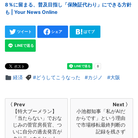
8％に留まる、普及目指し「保険証代わり」にできる方針
も | Your News Online
ツイート
シェア
はてブ
LINEで送る
経済
どうしてこうなった
カジノ
大阪
投
〈 Prev
Next 〉
【特大ブーメラン】
小池都知事「私がAIだ
稿
「当たらない」でおな
からです」という理由
ナ
じみの菅官房長官、つ
で市場移転最終判断の
いに自分の過去発言が
記録を残さず
ビ