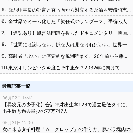
籠池理事長の証言と真っ向から対立する反論を安倍昭恵...
全世界でミーム化した「就任式のサンダース」手編み人...
【追記あり】風営法問題を扱ったドキュメンタリー映画...
「世間には謝らない、嫌な人は見なければいい」世界一...
高齢者「老い」に否定的な風潮強まる、20年前から悪...
東京オリンピック今度こそ中止か？2032年に向けて...
最新記事一覧
06月02日 14:41
【異次元の少子化】合計特殊出生率1.26で過去最低タイに、
出生数も過去最少の77万747人
05月31日 12:00
次に来るタイ料理「ムークロップ」の作り方、豚バラ塊肉の