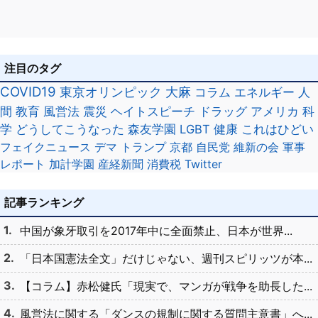
注目のタグ
COVID19
東京オリンピック
大麻
コラム
エネルギー
人
間
教育
風営法
震災
ヘイトスピーチ
ドラッグ
アメリカ
科
学
どうしてこうなった
森友学園
LGBT
健康
これはひどい
フェイクニュース
デマ
トランプ
京都
自民党
維新の会
軍事
レポート
加計学園
産経新聞
消費税
Twitter
記事ランキング
中国が象牙取引を2017年中に全面禁止、日本が世界...
「日本国憲法全文」だけじゃない、週刊スピリッツが本...
【コラム】赤松健氏「現実で、マンガが戦争を助長した...
風営法に関する「ダンスの規制に関する質問主意書」へ...