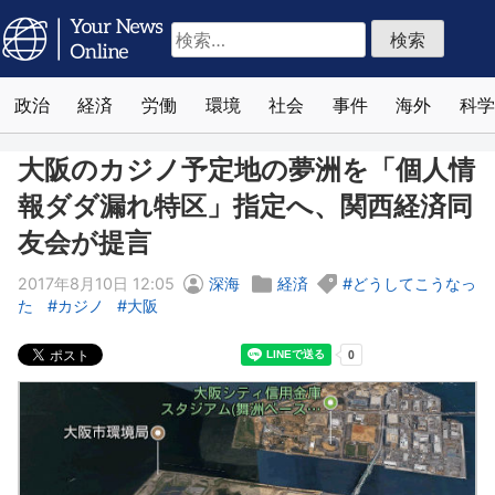
検
索:
政治
経済
労働
環境
社会
事件
海外
科学
大阪のカジノ予定地の夢洲を「個人情
報ダダ漏れ特区」指定へ、関西経済同
友会が提言
2017年8月10日 12:05
深海
経済
どうしてこうなっ
た
カジノ
大阪