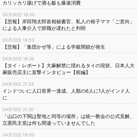
カリッカリ揚げで酒も飯も爆速消費
05月30日 18:00
【悲報】岸田翔太郎首相秘書官、私人の裕子ママ「ご意向」
による人事介入で辞職が遅れたと判明
05月22日 18:53
【悲報】「集団かぜ等」による学級閉鎖が発生
04月20日 16:20
【タイ・レポート】大麻解禁に揺れるタイの現状、日本人大
麻販売店主に直撃インタビュー【前編】
04月19日 21:33
インドついに人口世界一達成、人類の6人に1人がインド人
に
04月19日 21:20
「山口の下関は聖地と同等の場所」は統一教会の公式見解、
立憲民主党は何も間違っていませんでした
04月13日 19:00