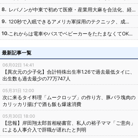
レバノンが中東で初めて医療・産業用大麻を合法化、経...
120秒で入眠できるアメリカ軍採用のテクニック、成...
これからは電車やバスでベビーカーをたたまなくてOK...
最新記事一覧
06月02日 14:41
【異次元の少子化】合計特殊出生率1.26で過去最低タイに、
出生数も過去最少の77万747人
05月31日 12:00
次に来るタイ料理「ムークロップ」の作り方、豚バラ塊肉の
カリッカリ揚げで酒も飯も爆速消費
05月30日 18:00
【悲報】岸田翔太郎首相秘書官、私人の裕子ママ「ご意向」
による人事介入で辞職が遅れたと判明