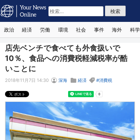
検
索:
政治
経済
労働
環境
社会
事件
海外
科学
店先ベンチで食べても外食扱いで
10％、食品への消費税軽減税率が酷
いことに
2018年11月7日 14:30
深海
経済
消費税