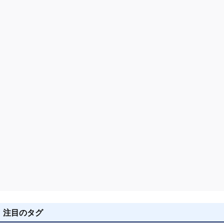
ョ
ン
注目のタグ