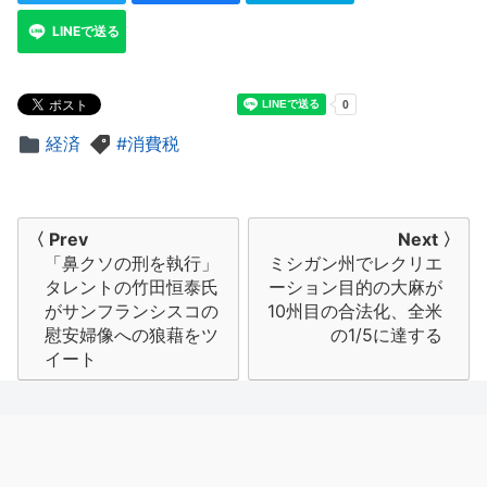
LINEで送る
経済
消費税
投
〈 Prev
Next 〉
「鼻クソの刑を執行」
ミシガン州でレクリエ
稿
タレントの竹田恒泰氏
ーション目的の大麻が
ナ
がサンフランシスコの
10州目の合法化、全米
慰安婦像への狼藉をツ
の1/5に達する
ビ
イート
ゲ
ー
シ