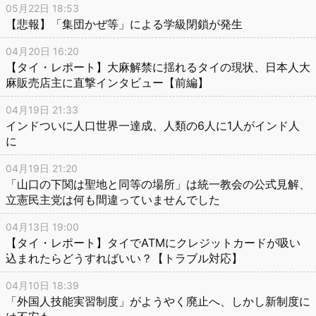
05月22日 18:53
【悲報】「集団かぜ等」による学級閉鎖が発生
04月20日 16:20
【タイ・レポート】大麻解禁に揺れるタイの現状、日本人大
麻販売店主に直撃インタビュー【前編】
04月19日 21:33
インドついに人口世界一達成、人類の6人に1人がインド人
に
04月19日 21:20
「山口の下関は聖地と同等の場所」は統一教会の公式見解、
立憲民主党は何も間違っていませんでした
04月13日 19:00
【タイ・レポート】タイでATMにクレジットカードが吸い
込まれたらどうすればいい？【トラブル対応】
04月10日 18:39
「外国人技能実習制度」がようやく廃止へ、しかし新制度に