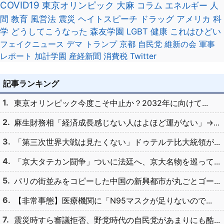
COVID19
東京オリンピック
大麻
コラム
エネルギー
人
間
教育
風営法
震災
ヘイトスピーチ
ドラッグ
アメリカ
科
学
どうしてこうなった
森友学園
LGBT
健康
これはひどい
フェイクニュース
デマ
トランプ
京都
自民党
維新の会
軍事
レポート
加計学園
産経新聞
消費税
Twitter
記事ランキング
東京オリンピック今度こそ中止か？2032年に向けて...
麻生財務相「経済成長感じない人はよほど運がない」→...
「第三次世界大戦は見たくない」ドゥテルテ比大統領が...
「京大タテカン闘争」ついに法廷へ、京大名物を巡って...
パリの街並みをコピーした中国の新興都市が丸ごとゴー...
【非常事態】医療機関に「N95マスクが足りないので...
震災時すら審議拒否、野党時代の自民党があまりにも酷...