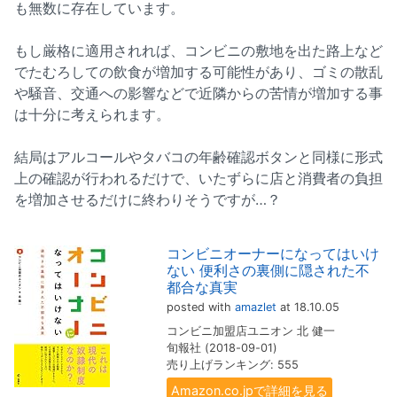
も無数に存在しています。
もし厳格に適用されれば、コンビニの敷地を出た路上など
でたむろしての飲食が増加する可能性があり、ゴミの散乱
や騒音、交通への影響などで近隣からの苦情が増加する事
は十分に考えられます。
結局はアルコールやタバコの年齢確認ボタンと同様に形式
上の確認が行われるだけで、いたずらに店と消費者の負担
を増加させるだけに終わりそうですが…？
コンビニオーナーになってはいけ
ない 便利さの裏側に隠された不
都合な真実
posted with
amazlet
at 18.10.05
コンビニ加盟店ユニオン 北 健一
旬報社 (2018-09-01)
売り上げランキング: 555
Amazon.co.jpで詳細を見る