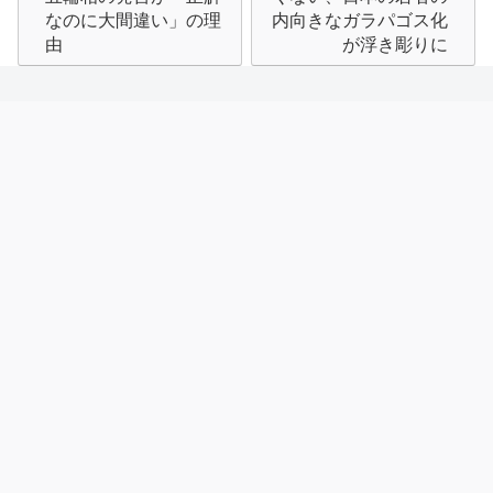
なのに大間違い」の理
内向きなガラパゴス化
ビ
由
が浮き彫りに
ゲ
ー
シ
ョ
ン