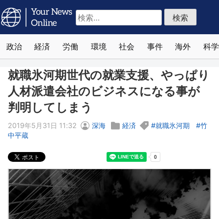
検
索:
政治
経済
労働
環境
社会
事件
海外
科学
就職氷河期世代の就業支援、やっぱり
人材派遣会社のビジネスになる事が
判明してしまう
2019年5月31日 11:32
深海
経済
就職氷河期
竹
中平蔵