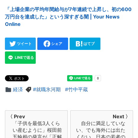
「上場企業の平均年間給与が7年連続で上昇し、初の600
万円台を達成した」という深すぎる闇 | Your News
Online
ツイート
シェア
はてブ
LINEで送る
経済
就職氷河期
竹中平蔵
投
〈 Prev
Next 〉
「子供を最低3人くら
自分に満足していな
稿
い産むように」桜田前
い、でも海外には出た
ナ
五輪相の発言が「正解
くない、日本の若者の