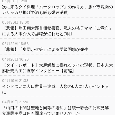
05月31日 12:00
次に来るタイ料理「ムークロップ」の作り方、豚バラ塊肉の
カリッカリ揚げで酒も飯も爆速消費
05月30日 18:00
【悲報】岸田翔太郎首相秘書官、私人の裕子ママ「ご意向」
による人事介入で辞職が遅れたと判明
05月22日 18:53
【悲報】「集団かぜ等」による学級閉鎖が発生
04月20日 16:20
【タイ・レポート】大麻解禁に揺れるタイの現状、日本人大
麻販売店主に直撃インタビュー【前編】
04月19日 21:33
インドついに人口世界一達成、人類の6人に1人がインド人
に
04月19日 21:20
「山口の下関は聖地と同等の場所」は統一教会の公式見解、
立憲民主党は何も間違っていませんでした