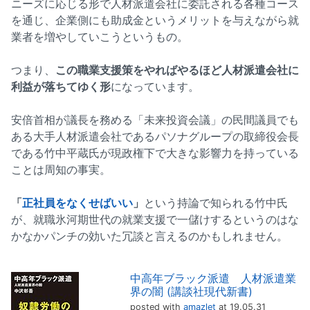
ニーズに応じる形で人材派遣会社に委託される各種コース
を通じ、企業側にも助成金というメリットを与えながら就
業者を増やしていこうというもの。
つまり、
この職業支援策をやればやるほど人材派遣会社に
利益が落ちてゆく形
になっています。
安倍首相が議長を務める「未来投資会議」の民間議員でも
ある大手人材派遣会社であるパソナグループの取締役会長
である竹中平蔵氏が現政権下で大きな影響力を持っている
ことは周知の事実。
「
正社員をなくせばいい
」
という持論で知られる竹中氏
が、就職氷河期世代の就業支援で一儲けするというのはな
かなかパンチの効いた冗談と言えるのかもしれません。
中高年ブラック派遣 人材派遣業
界の闇 (講談社現代新書)
posted with
amazlet
at 19.05.31