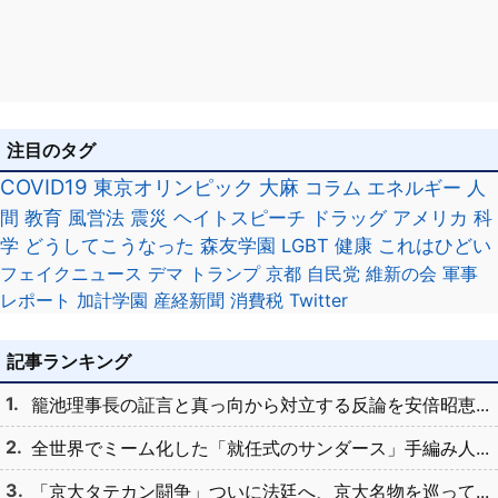
注目のタグ
COVID19
東京オリンピック
大麻
コラム
エネルギー
人
間
教育
風営法
震災
ヘイトスピーチ
ドラッグ
アメリカ
科
学
どうしてこうなった
森友学園
LGBT
健康
これはひどい
フェイクニュース
デマ
トランプ
京都
自民党
維新の会
軍事
レポート
加計学園
産経新聞
消費税
Twitter
記事ランキング
籠池理事長の証言と真っ向から対立する反論を安倍昭恵...
全世界でミーム化した「就任式のサンダース」手編み人...
「京大タテカン闘争」ついに法廷へ、京大名物を巡って...