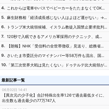
これからは電車やバスでベビーカーをたたまなくてOK...
麻生財務相「経済成長感じない人はよほど運がない」→...
トランプ米大統領候補、イスラム教徒入国禁止要求批判...
120秒で入眠できるアメリカ軍採用のテクニック、成...
【朗報】NHK「受信料の全世帯徴収」見送り、総務省...
さいたま市委託分のマイナンバー等58万件も流出、国...
「第三次世界大戦は見たくない」ドゥテルテ比大統領が...
最新記事一覧
06月02日 14:41
【異次元の少子化】合計特殊出生率1.26で過去最低タイに、
出生数も過去最少の77万747人