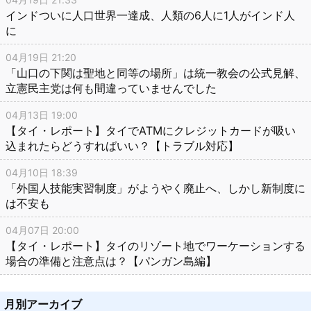
インドついに人口世界一達成、人類の6人に1人がインド人
に
04月19日 21:20
「山口の下関は聖地と同等の場所」は統一教会の公式見解、
立憲民主党は何も間違っていませんでした
04月13日 19:00
【タイ・レポート】タイでATMにクレジットカードが吸い
込まれたらどうすればいい？【トラブル対応】
04月10日 18:39
「外国人技能実習制度」がようやく廃止へ、しかし新制度に
は不安も
04月07日 20:00
【タイ・レポート】タイのリゾート地でワーケーションする
場合の準備と注意点は？【パンガン島編】
月別アーカイブ