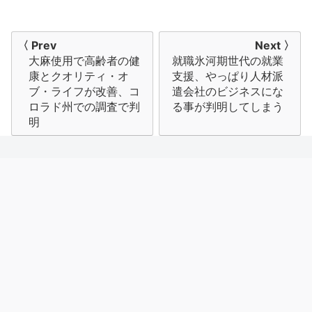
投
〈 Prev
Next 〉
大麻使用で高齢者の健
就職氷河期世代の就業
稿
康とクオリティ・オ
支援、やっぱり人材派
ナ
ブ・ライフが改善、コ
遣会社のビジネスにな
ロラド州での調査で判
る事が判明してしまう
ビ
明
ゲ
ー
シ
ョ
ン