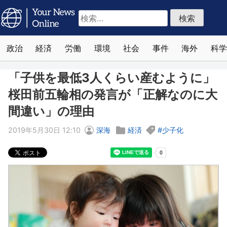
検
索:
政治
経済
労働
環境
社会
事件
海外
科学
「子供を最低3人くらい産むように」
桜田前五輪相の発言が「正解なのに大
間違い」の理由
2019年5月30日 12:10
深海
経済
少子化