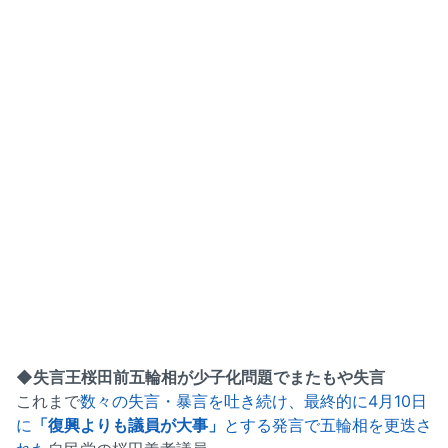
◆失言王桜田前五輪相が少子化問題でまたもや失言
これまで
数々の失言・暴言を吐き続け、最終的に4月10日
に
「復興よりも議員が大事」
とする発言で五輪相を更迭さ