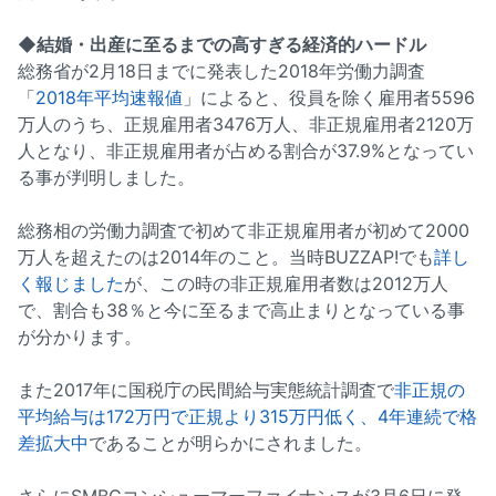
◆結婚・出産に至るまでの高すぎる経済的ハードル
総務省が2月18日までに発表した2018年労働力調査
「
2018年平均速報値
」によると、役員を除く雇用者5596
万人のうち、正規雇用者3476万人、非正規雇用者2120万
人となり、非正規雇用者が占める割合が37.9%となってい
る事が判明しました。
総務相の労働力調査で初めて非正規雇用者が初めて2000
万人を超えたのは2014年のこと。当時BUZZAP!でも
詳し
く報じました
が、この時の非正規雇用者数は2012万人
で、割合も38％と今に至るまで高止まりとなっている事
が分かります。
また2017年に国税庁の民間給与実態統計調査で
非正規の
平均給与は172万円で正規より315万円低く、4年連続で格
差拡大中
であることが明らかにされました。