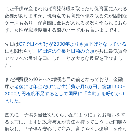
また子供が産まれれば育児休暇を取ったり保育園に入れる
必要がありますが、現時点でも育児休暇を取るのが困難な
ケースもあり、保育園に全員が入れる状況も作られておら
ず、女性が職場復帰する際のハードルも高いままです。
先日は
G7で日本だけが2000年よりも賃下げとなっている
にも関わらず、
経団連の会長
と
日商の会頭
が共に最低賃金
アップへの反対を口にしたことが大きな反響を呼びまし
た。
また消費税の10％への増税も目の前となっており、金融
庁が
老後には年金だけでは生活費が月5万円、総額1300～
2000万円程度不足するとして国民に「自助」を呼びかけ
ました
。
国民に「子供を最低3人くらい産むように」とお願いをす
る以前に、まずは政府与党が責任を持ってこうした問題を
解決し、「子供を安心して産み、育てやすい環境」を作り