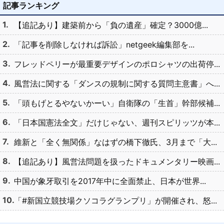
記事ランキング
【追記あり】建築前から「負の遺産」確定？3000億...
「記事を削除しなければ訴訟」netgeek編集部を...
フレッドペリーが最重要デザインのポロシャツの出荷停...
風営法に関する「ダンスの規制に関する質問主意書」へ...
「頭もげとるやないかーい」自衛隊の「生首」幹部候補...
「日本国憲法全文」だけじゃない、週刊スピリッツが本...
維新と「全く無関係」なはずの橋下徹氏、3月まで「大...
【追記あり】風営法問題を扱ったドキュメンタリー映画...
中国が象牙取引を2017年中に全面禁止、日本が世界...
「#新国立競技場クソコラグランプリ」が開催され、怒...