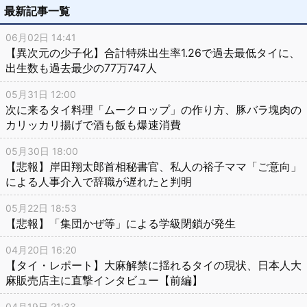
最新記事一覧
06月02日 14:41
【異次元の少子化】合計特殊出生率1.26で過去最低タイに、
出生数も過去最少の77万747人
05月31日 12:00
次に来るタイ料理「ムークロップ」の作り方、豚バラ塊肉の
カリッカリ揚げで酒も飯も爆速消費
05月30日 18:00
【悲報】岸田翔太郎首相秘書官、私人の裕子ママ「ご意向」
による人事介入で辞職が遅れたと判明
05月22日 18:53
【悲報】「集団かぜ等」による学級閉鎖が発生
04月20日 16:20
【タイ・レポート】大麻解禁に揺れるタイの現状、日本人大
麻販売店主に直撃インタビュー【前編】
04月19日 21:33