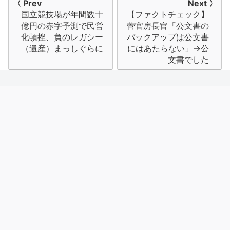
投
〈 Prev
Next 〉
国立競技場が年間数十
【ファクトチェック】
稿
億円の赤字予測で民営
菅官房長官「公文書の
ナ
化頓挫、負のレガシー
バックアップは公文書
（遺産）まっしぐらに
にはあたらない」→公
ビ
文書でした
ゲ
ー
シ
ョ
ン