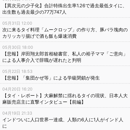
【異次元の少子化】合計特殊出生率1.26で過去最低タイに、
出生数も過去最少の77万747人
05月31日 12:00
次に来るタイ料理「ムークロップ」の作り方、豚バラ塊肉の
カリッカリ揚げで酒も飯も爆速消費
05月30日 18:00
【悲報】岸田翔太郎首相秘書官、私人の裕子ママ「ご意向」
による人事介入で辞職が遅れたと判明
05月22日 18:53
【悲報】「集団かぜ等」による学級閉鎖が発生
04月20日 16:20
【タイ・レポート】大麻解禁に揺れるタイの現状、日本人大
麻販売店主に直撃インタビュー【前編】
04月19日 21:33
インドついに人口世界一達成、人類の6人に1人がインド人
に