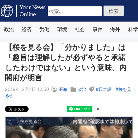
検
索:
政治
経済
労働
環境
社会
事件
海外
科学
【桜を見る会】「分かりました」は
「趣旨は理解したが必ずやると承諾
したわけではない」という意味、内
閣府が明言
2019年12月4日 10:50
深海
政治
日本語
桜を見
る会