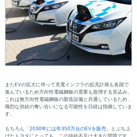
またEVの拡大に伴って充電インフラの拡充計画も各国で
進んでいるため方向性電磁鋼板の需要も急増する見込み。
これは無方向性電磁鋼板の製造設備と共通しているため、
熾烈な供給の奪い合いになる可能性を日経は指摘していま
す。
もちろん「
2030年には年350万台のEVを販売
」とぶち上
げたトヨタにとっても、この供給不足は大きな問題です。