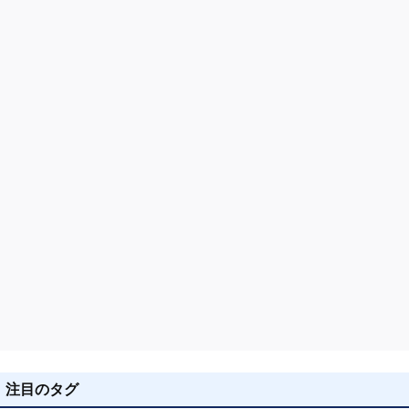
ョ
ン
注目のタグ