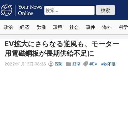
検
索:
政治
経済
労働
環境
社会
事件
海外
科学
EV拡大にさらなる逆風も、モーター
用電磁鋼板が長期供給不足に
2022年1月13日 08:25
深海
経済
EV
物不足