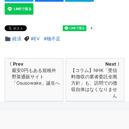
LINEで送る
経済
EV
物不足
投
〈 Prev
Next 〉
最安0円もある規格外
【コラム】NHK「受信
稿
野菜通販サイト
料徴収の業者委託全廃
ナ
「Osusowake」誕生へ
方針」も、訪問での徴
収自体はなくなりませ
ビ
ん
ゲ
ー
シ