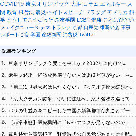
COVID19
東京オリンピック
大麻
コラム
エネルギー
人
間
教育
風営法
震災
ヘイトスピーチ
ドラッグ
アメリカ
科
学
どうしてこうなった
森友学園
LGBT
健康
これはひどい
フェイクニュース
デマ
トランプ
京都
自民党
維新の会
軍事
レポート
加計学園
産経新聞
消費税
Twitter
記事ランキング
東京オリンピック今度こそ中止か？2032年に向けて...
麻生財務相「経済成長感じない人はよほど運がない」→...
「第三次世界大戦は見たくない」ドゥテルテ比大統領が...
「京大タテカン闘争」ついに法廷へ、京大名物を巡って...
パリの街並みをコピーした中国の新興都市が丸ごとゴー...
【非常事態】医療機関に「N95マスクが足りないので...
震災時すら審議拒否、野党時代の自民党があまりにも酷...