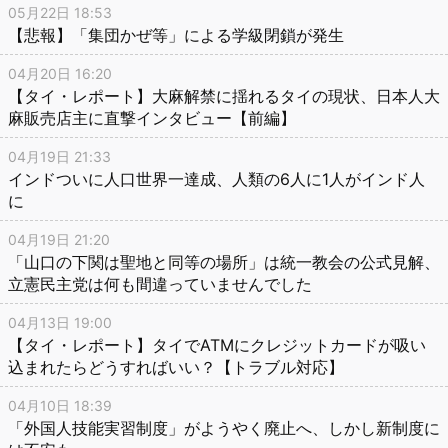
05月22日 18:53
【悲報】「集団かぜ等」による学級閉鎖が発生
04月20日 16:20
【タイ・レポート】大麻解禁に揺れるタイの現状、日本人大
麻販売店主に直撃インタビュー【前編】
04月19日 21:33
インドついに人口世界一達成、人類の6人に1人がインド人
に
04月19日 21:20
「山口の下関は聖地と同等の場所」は統一教会の公式見解、
立憲民主党は何も間違っていませんでした
04月13日 19:00
【タイ・レポート】タイでATMにクレジットカードが吸い
込まれたらどうすればいい？【トラブル対応】
04月10日 18:39
「外国人技能実習制度」がようやく廃止へ、しかし新制度に