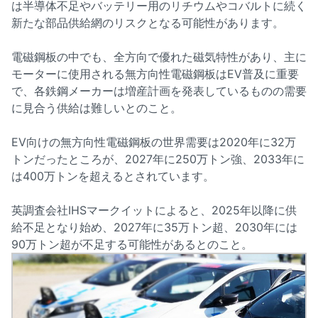
は半導体不足やバッテリー用のリチウムやコバルトに続く
新たな部品供給網のリスクとなる可能性があります。
電磁鋼板の中でも、全方向で優れた磁気特性があり、主に
モーターに使用される無方向性電磁鋼板はEV普及に重要
で、各鉄鋼メーカーは増産計画を発表しているものの需要
に見合う供給は難しいとのこと。
EV向けの無方向性電磁鋼板の世界需要は2020年に32万
トンだったところが、2027年に250万トン強、2033年に
は400万トンを超えるとされています。
英調査会社IHSマークイットによると、2025年以降に供
給不足となり始め、2027年に35万トン超、2030年には
90万トン超が不足する可能性があるとのこと。