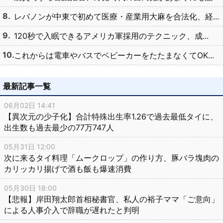
レバノンが中東で初めて医療・産業用大麻を合法化、経...
120秒で入眠できるアメリカ軍採用のテクニック、成...
これからは電車やバスでベビーカーをたたまなくてOK...
最新記事一覧
06月02日 14:41
【異次元の少子化】合計特殊出生率1.26で過去最低タイに、
出生数も過去最少の77万747人
05月31日 12:00
次に来るタイ料理「ムークロップ」の作り方、豚バラ塊肉の
カリッカリ揚げで酒も飯も爆速消費
05月30日 18:00
【悲報】岸田翔太郎首相秘書官、私人の裕子ママ「ご意向」
による人事介入で辞職が遅れたと判明