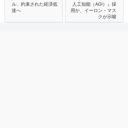
ナ
ル、約束された経済低
人工知能（AGI）』採
迷へ
用か、イーロン・マス
ビ
クが示唆
ゲ
ー
シ
ョ
ン