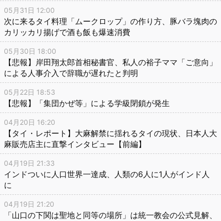
05月31日 12:00
次に来るタイ料理「ムークロップ」の作り方、豚バラ塊肉の
カリッカリ揚げで酒も飯も爆速消費
05月30日 18:00
【悲報】岸田翔太郎首相秘書官、私人の裕子ママ「ご意向」
による人事介入で辞職が遅れたと判明
05月22日 18:53
【悲報】「集団かぜ等」による学級閉鎖が発生
04月20日 16:20
【タイ・レポート】大麻解禁に揺れるタイの現状、日本人大
麻販売店主に直撃インタビュー【前編】
04月19日 21:33
インドついに人口世界一達成、人類の6人に1人がインド人
に
04月19日 21:20
「山口の下関は聖地と同等の場所」は統一教会の公式見解、