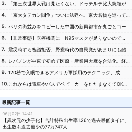
「第三次世界大戦は見たくない」ドゥテルテ比大統領が...
「京大タテカン闘争」ついに法廷へ、京大名物を巡って...
パリの街並みをコピーした中国の新興都市が丸ごとゴー...
【非常事態】医療機関に「N95マスクが足りないので...
震災時すら審議拒否、野党時代の自民党があまりにも酷...
レバノンが中東で初めて医療・産業用大麻を合法化、経...
120秒で入眠できるアメリカ軍採用のテクニック、成...
これからは電車やバスでベビーカーをたたまなくてOK...
最新記事一覧
06月02日 14:41
【異次元の少子化】合計特殊出生率1.26で過去最低タイに、
出生数も過去最少の77万747人