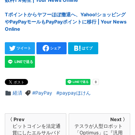
数料1％発生 | Your News Online
Tポイントからヤフーほぼ撤退へ、Yahoo!ショッピング
やPayPayモールもPayPayポイントに移行 | Your News
Online
ツイート
シェア
はてブ
LINEで送る
経済
PayPay
paypayほけん
投
〈 Prev
Next 〉
ビットコインを法定通
テスラが人型ロボット
稿
貨にしたエルサルバド
「Optimus」に『汎用