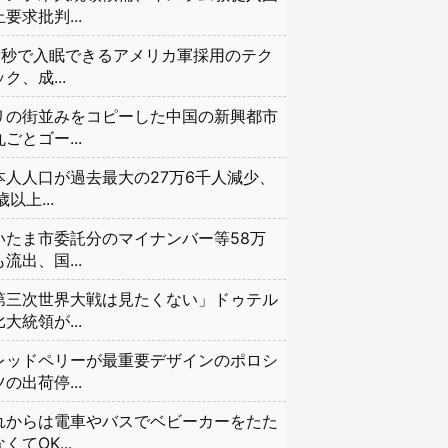
要求批判...
20秒で入眠できるアメリカ軍採用のテク
ク、成...
リの街並みをコピーした中国の新興都市
ごとゴー...
本人人口が過去最大の27万6千人減少、
歳以上...
いたま市委託分のマイナンバー等58万
流出、国...
第三次世界大戦は見たくない」ドゥテル
大統領が...
レッドペリーが最重要デザインのポロシ
の出荷停...
れからは電車やバスでベビーカーをたた
くてOK...