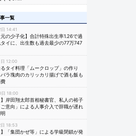
記事一覧
日 14:41
元の少子化】合計特殊出生率1.26で過
タイに、出生数も過去最少の77万747
日 12:00
来るタイ料理「ムークロップ」の作り
豚バラ塊肉のカリッカリ揚げで酒も飯も
消費
日 18:00
報】岸田翔太郎首相秘書官、私人の裕子
「ご意向」による人事介入で辞職が遅れ
判明
日 18:53
報】「集団かぜ等」による学級閉鎖が発