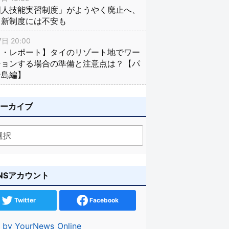
国人技能実習制度」がようやく廃止へ、
し新制度には不安も
日 20:00
イ・レポート】タイのリゾート地でワー
ションする場合の準備と注意点は？【パ
ン島編】
アーカイブ
NSアカウント
Twitter
Facebook
 by YourNews_Online