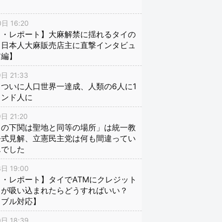
日 16:20
イ・レポート】大麻解禁に揺れるタイの
、日本人大麻販売店主に直撃インタビュ
前編】
日 21:33
ついに人口世界一達成、人類の6人に1
インド人に
日 21:20
口の下関は聖地と同等の場所」は統一教
公式見解、立憲民主党は何も間違ってい
んでした
日 19:00
・レポート】タイでATMにクレジット
ドが吸い込まれたらどうすればいい？
ラブル対応】
日 18:39