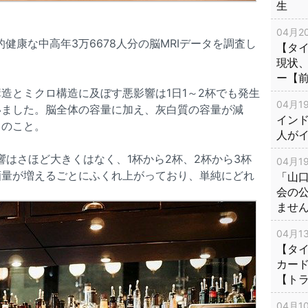
生
04月20
健康な中高年3万6678人分の脳MRIデータを調査し
【タ
現状
ー【
造とミクロ構造に及ぼす悪影響は1日1～2杯でも発生
04月19
いました。脳全体の容量に加え、灰白質の容量が減
インド
とのこと。
人が
響はさほど大きくはなく、1杯から2杯、2杯から3杯
04月19
酒量が増えるごとにふくれ上がっており、単純にどれ
「山
会の
ませ
04月13
【タイ
カー
【ト
04月10