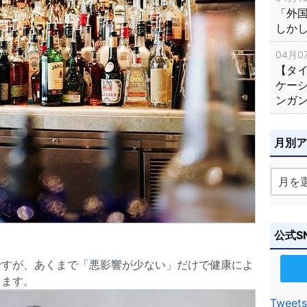
「外
しか
04月07
【タ
ケー
ンガ
月別
公式S
ですが、あくまで「悪影響が少ない」だけで健康によ
ります。
Tweets