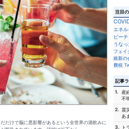
注目
COVI
エネル
ピーチ
うなっ
フェイ
維新の
費税
Tw
記事
産
不明
震
あま
んだだけで脳に悪影響があるという全世界の酒飲みに
ト