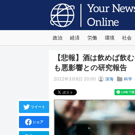
政治
経済
労働
環境
社会
【悲報】酒は飲めば飲む
も悪影響との研究報告
2022年3月8日 20:00
深海
科学
ツイート
シェア