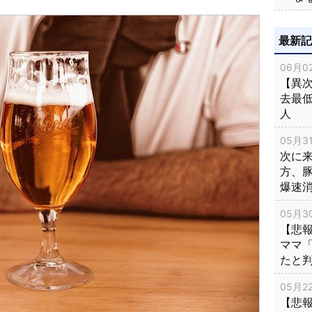
最新
06月02
【異次
去最低
人
05月31
次に
方、
爆速
05月30
【悲
ママ
たと
05月22
【悲