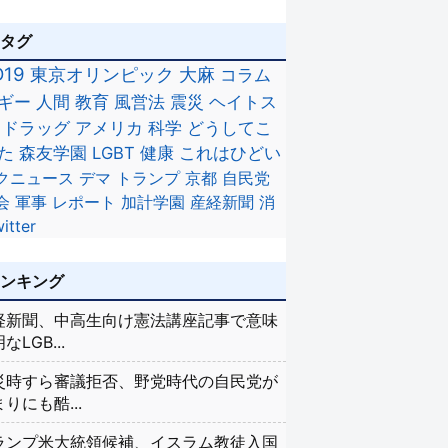
のタグ
D19
東京オリンピック
大麻
コラム
ギー
人間
教育
風営法
震災
ヘイトス
ドラッグ
アメリカ
科学
どうしてこ
た
森友学園
LGBT
健康
これはひどい
クニュース
デマ
トランプ
京都
自民党
会
軍事
レポート
加計学園
産経新聞
消
itter
ランキング
経新聞、中高生向け憲法講座記事で意味
なLGB...
災時すら審議拒否、野党時代の自民党が
りにも酷...
ランプ米大統領候補、イスラム教徒入国