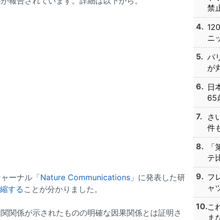
果が報告されています。詳細は以下から。
禁止
1
ニッ
パ
が丸
日
65
さ
件も
「
テ比
フ
ジャーナル「
Nature Communications
」に発表した研
ャツ
萎縮する
ことが分かりました。
こ
相関関係が示されたものの明確な因果関係とは証明さ
まな