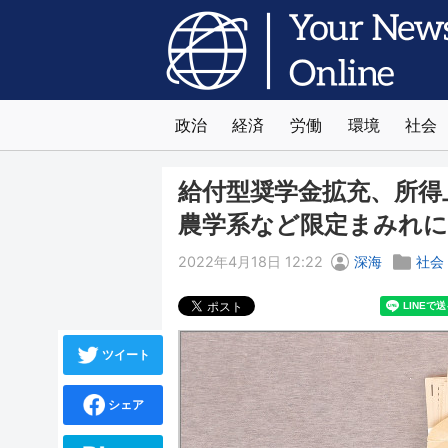
政治
経済
労働
環境
社会
給付型奨学金拡充、所得
農学系など限定まみれに
2022年4月18日 12:22
深海
社会
ツイート
シェア