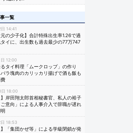
記事一覧
日 14:41
元の少子化】合計特殊出生率1.26で過
タイに、出生数も過去最少の77万747
日 12:00
来るタイ料理「ムークロップ」の作り
豚バラ塊肉のカリッカリ揚げで酒も飯も
消費
日 18:00
報】岸田翔太郎首相秘書官、私人の裕子
「ご意向」による人事介入で辞職が遅れ
判明
日 18:53
報】「集団かぜ等」による学級閉鎖が発