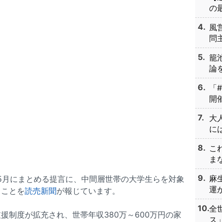
の最
風
問主
籠
論を
「
開催
大
には
こ
まな
麻
年5月にまとめる提言に、中間層世帯の大学生らを対象
運が
ることを
読売新聞
が報じています。
全
援制度が拡充され、世帯年収380万～600万円の家
ス」