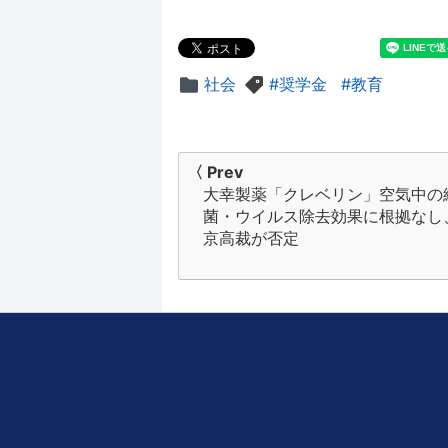
社会
奨学金
教育
投
〈 Prev
大幸製薬「クレベリン」空気中の
稿
菌・ウイルス除去効果に根拠なし
ナ
京高裁が否定
ビ
ゲ
ー
シ
ョ