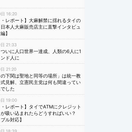
日 16:20
イ・レポート】大麻解禁に揺れるタイの
、日本人大麻販売店主に直撃インタビュ
前編】
日 21:33
ついに人口世界一達成、人類の6人に1
インド人に
日 21:20
口の下関は聖地と同等の場所」は統一教
公式見解、立憲民主党は何も間違ってい
んでした
日 19:00
・レポート】タイでATMにクレジット
ドが吸い込まれたらどうすればいい？
ラブル対応】
日 18:39