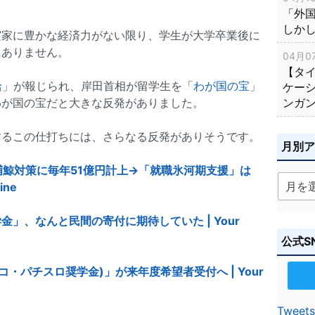
「外
しか
実家に豊かな経済力がない限り、学生が大学卒業後に
にありません。
04月07
【タ
給
」が報じられ、岸田首相が留学生を「
わが国の宝
」
ケー
ンガ
わが国の宝だと大きな反発がありました。
するこの仕打ちには、さらなる反発がありそうです。
月別
捕鯨対策に毎年51億円計上→「就職氷河期支援」は
ine
」、なんと民間の寄付に期待していた | Your
公式S
・パチスロ奨学金)」が来年度希望者受付へ | Your
Tweets