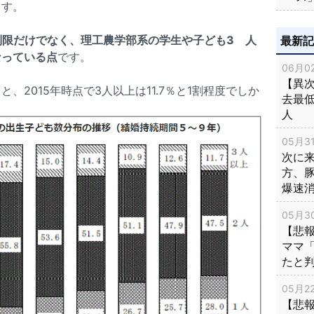
ます。
制限だけでなく、理工農学部系の学生や子ども3 人
最新
なっている点
です。
06月02
【異次
と、2015年時点で3人以上は11.7％と1割程度でしか
去最低
人
05月31
次に
方、
爆速
05月30
【悲
ママ
たと
05月22
【悲