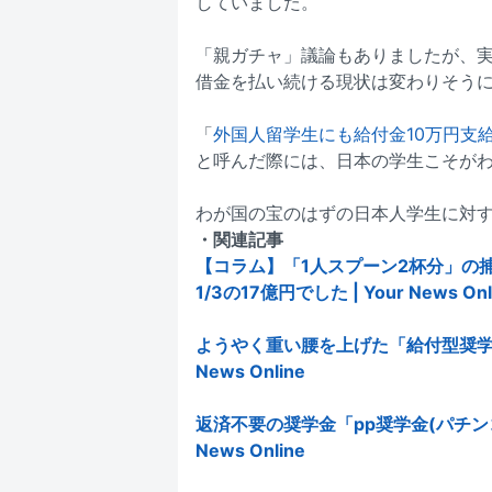
していました。
「親ガチャ」議論もありましたが、
借金を払い続ける現状は変わりそう
「
外国人留学生にも給付金10万円支
と呼んだ際には、日本の学生こそが
わが国の宝のはずの日本人学生に対
・関連記事
【コラム】「1人スプーン2杯分」の
1/3の17億円でした | Your News Onl
ようやく重い腰を上げた「給付型奨学金
News Online
返済不要の奨学金「pp奨学金(パチンコ
News Online