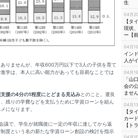
生
04月20
【タ
現状
ー【
04月19
インド
人が
ありませんが、年収600万円以下で3人の子供を育て
学進学は、本人に高い能力があっても容易なことでは
04月19
「山
会の
ませ
額支援の4分の1程度にとどまる見込み
とのこと。運良
も、残りの学費などを支払うために学資ローンを組ん
04月13
ハメになります。
【タイ
カー
会議で、学生が就職後に一定の年収に達してから返
【ト
金制度という名の新たな学資ローン創設の検討を指示
04月10