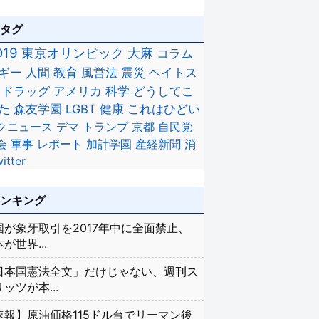
のタグ
D19
東京オリンピック
大麻
コラム
ギー
人間
教育
風営法
震災
ヘイトス
ドラッグ
アメリカ
科学
どうしてこ
た
森友学園
LGBT
健康
これはひどい
クニュース
デマ
トランプ
京都
自民党
会
軍事
レポート
加計学園
産経新聞
消
itter
ランキング
国が象牙取引を2017年中に全面禁止、
が世界...
日本国憲法全文」だけじゃない、週刊ス
ッツが本...
速報】原油価格115ドル台でリーマン後