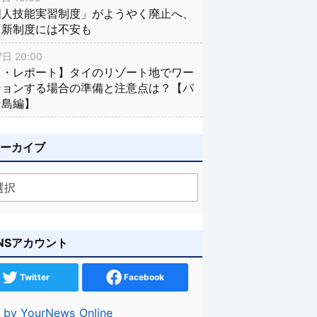
国人技能実習制度」がようやく廃止へ、
し新制度には不安も
日 20:00
イ・レポート】タイのリゾート地でワー
ションする場合の準備と注意点は？【パ
ン島編】
アーカイブ
NSアカウント
Twitter
Facebook
 by YourNews_Online