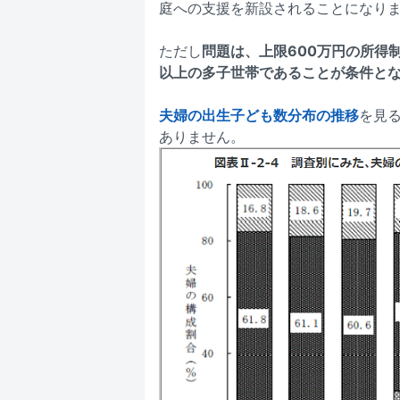
庭への支援を新設されることになり
ただし
問題は、上限600万円の所得
以上の多子世帯であることが条件と
夫婦の出生子ども数分布の推移
を見る
ありません。