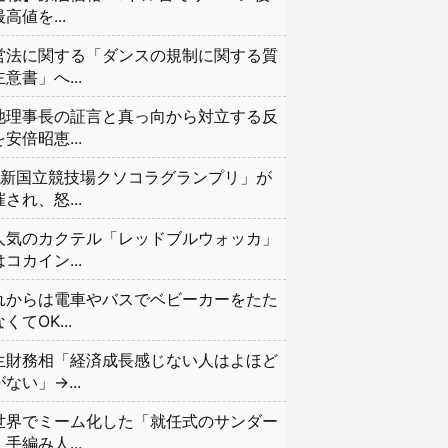
高値を...
営法に関する「ダンスの規制に関する質
意書」へ...
池理事長の証言と真っ向から対立する反
安倍昭恵...
#新国立競技場クソコラグランプリ」が
され、怒...
人気のカクテル「レッドブルウォッカ」
コカイン...
れからは電車やバスでベビーカーをたた
くてOK...
生財務相「経済成長感じない人はよほど
ない」→...
世界でミーム化した「就任式のサンダー
手編み人...