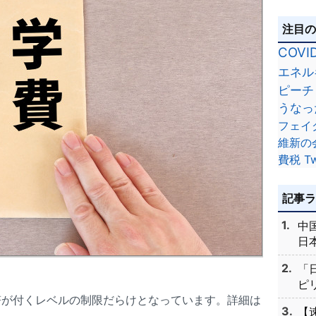
注目
COVI
エネル
ピーチ
うなっ
フェイ
維新の
費税
Tw
記事
中
日本
「
ピリ
符が付くレベルの制限だらけとなっています。詳細は
【