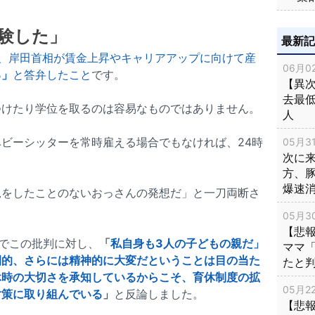
験した」
最新
で、岸田首相が賃金上昇やキャリアアップに向けて産
06月02
る」
と答弁したこと
です。
【異次
去最低
つけたり学位を取るのは容易なものではありません。
人
ビーシッターを常時雇える場合でもなければ、24時
05月31
次に
。
方、
爆速
児をしたことのないおっさんの発想だ」と一刀両断さ
05月30
【悲
会でこの批判に対し、
「
私自身も3人の子どもの親だ」
ママ
間的、さらには精神的に大変だということは目の当た
たと
休時の大切さを承知しているからこそ、育休制度の拡
05月22
対策に取り組んでいる
」
と反論しました。
【悲