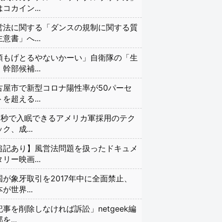
コカイン...
営法に関する「ダンスの規制に関する質
意書」へ...
頭もげとるやないかーい」自衛隊の「生
幹部候補...
古屋市で新型コロナ陽性率が50パーセ
を超える...
20秒で入眠できるアメリカ軍採用のテク
ク、成...
追記あり】風営法問題を扱ったドキュメ
リー映画...
国が象牙取引を2017年中に全面禁止、
が世界...
記事を削除しなければ訴訟」netgeek編
を...