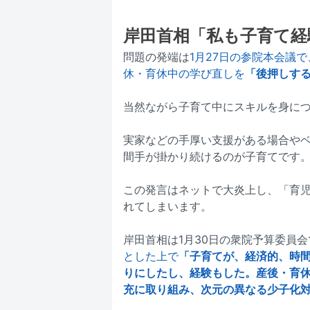
岸田首相「私も子育て経
問題の発端は
1月27日の参院本会議
休・育休中の学び直しを
「後押しす
当然ながら子育て中にスキルを身に
実家などの手厚い支援がある場合やベ
間手が掛かり続けるのが子育てです
この発言はネットで大炎上し、「育
れてしまいます。
岸田首相は1月30日の衆院予算委員
とした上で
「子育てが、経済的、時
りにしたし、経験もした。産後・育
充に取り組み、次元の異なる少子化