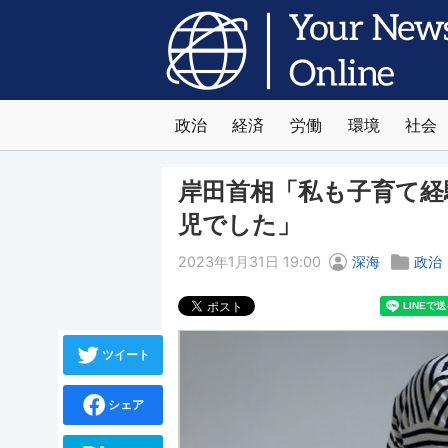
政治
経済
労働
環境
社会
岸田首相「私も子育て経
児でした」
2023年1月31日 19:00
深海
政治
ツイート
シェア