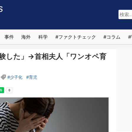
検
索:
事件
海外
科学
ファクトチェック
コラム
験した」→首相夫人「ワンオペ育
少子化
育児