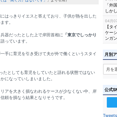
「外
しか
問にはっきりイエスと答えており、子供が熱を出した
04月07
います。
【タ
ケー
も兵器だったとした上で岸田首相に
「東京でしっかり
ンガ
も語っています。
が一手に育児を引き受けて夫が外で働くというスタイ
月別
ったとしても育児をしていたと語れる状態ではない
らかになっていしまいました。
公式S
ャリアを大きく損なわれるケースが少なくない中、岸
く信頼を損なう結果となりそうです。
Tweets