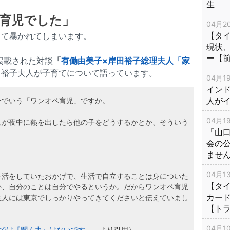
生
育児でした」
04月20
【タ
って暴かれてしまいます。
現状
ー【
lに掲載された対談
「
有働由美子×岸田裕子総理夫人「家
、裕子夫人が子育てについて語っています。
04月19
インド
人が
今でいう「ワンオペ育児」ですか。
04月19
人が夜中に熱を出したら他の子をどうするかとか、そういう
「山
会の
ませ
04月13
生活をしていたおかげで、生活で自立することは身についた
【タイ
か、自分のことは自分でやるというか。だからワンオペ育児
カー
主人には東京でしっかりやってきてくださいと伝えていまし
【ト
04月10
庭では『聞く力』はないです」
」より引用）