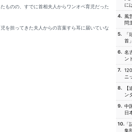
には
みたものの、すでに首相夫人からワンオペ育児だった
風
問主
育児を担ってきた夫人からの言葉すら耳に届いていな
「
首」
名
ント
1
ニッ
【
ンタ
中
日本
「
集部