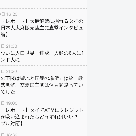
日 16:20
イ・レポート】大麻解禁に揺れるタイの
、日本人大麻販売店主に直撃インタビュ
前編】
日 21:33
ついに人口世界一達成、人類の6人に1
インド人に
日 21:20
口の下関は聖地と同等の場所」は統一教
公式見解、立憲民主党は何も間違ってい
んでした
日 19:00
・レポート】タイでATMにクレジット
ドが吸い込まれたらどうすればいい？
ラブル対応】
日 18:39