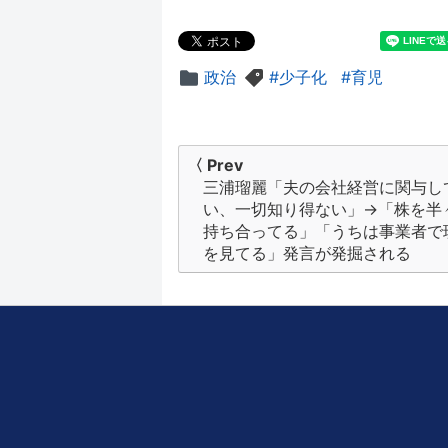
政治
少子化
育児
投
〈 Prev
三浦瑠麗「夫の会社経営に関与し
稿
い、一切知り得ない」→「株を半
ナ
持ち合ってる」「うちは事業者で
を見てる」発言が発掘される
ビ
ゲ
ー
シ
ョ