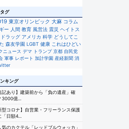
のタグ
D19
東京オリンピック
大麻
コラム
ギー
人間
教育
風営法
震災
ヘイトス
ドラッグ
アメリカ
科学
どうしてこ
た
森友学園
LGBT
健康
これはひどい
クニュース
デマ
トランプ
京都
自民党
会
軍事
レポート
加計学園
産経新聞
消
itter
ランキング
追記あり】建築前から「負の遺産」確
3000億...
新型コロナ】自営業・フリーランス保護
「日額4...
人気のカクテル「レッドブルウォッカ」