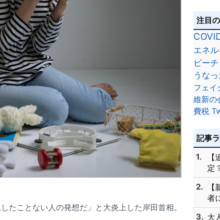
注目
COVI
エネル
ピーチ
うなっ
フェイ
維新の
費税
Tw
記事
【
定？
【
者に
児したことない人の発想だ」と大炎上した岸田首相。
大