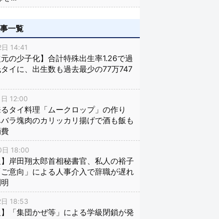
記事一覧
日 14:41
元の少子化】合計特殊出生率1.26で過
タイに、出生数も過去最少の77万747
日 12:00
来るタイ料理「ムークロップ」の作り
豚バラ塊肉のカリッカリ揚げで酒も飯も
消費
日 18:00
報】岸田翔太郎首相秘書官、私人の裕子
「ご意向」による人事介入で辞職が遅れ
判明
日 18:53
報】「集団かぜ等」による学級閉鎖が発