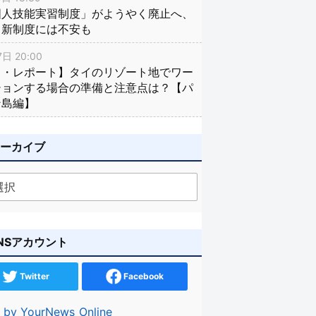
国人技能実習制度」がようやく廃止へ、
し新制度には不安も
日 20:00
イ・レポート】タイのリゾート地でワー
ションする場合の準備と注意点は？【パ
ン島編】
アーカイブ
NSアカウント
Twitter
Facebook
 by YourNews_Online