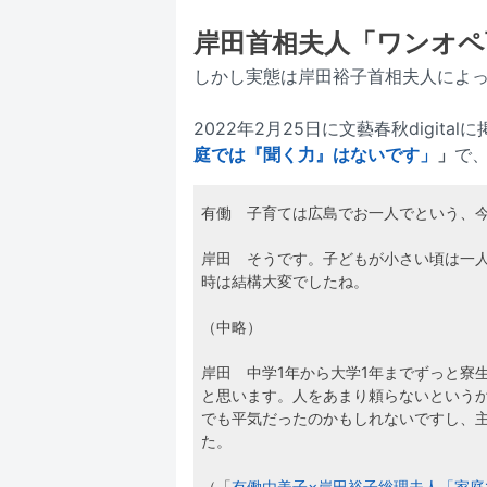
岸田首相夫人「ワンオペ
しかし実態は岸田裕子首相夫人によ
2022年2月25日に文藝春秋digita
庭では『聞く力』はないです」
」
で
有働 子育ては広島でお一人でという、
岸田 そうです。子どもが小さい頃は一
時は結構大変でしたね。
（中略）
岸田 中学1年から大学1年までずっと寮
と思います。人をあまり頼らないという
でも平気だったのかもしれないですし、
た。
（「
有働由美子×岸田裕子総理夫人「家