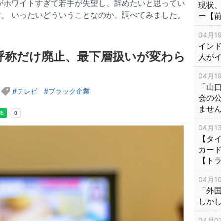
がホワイトすぎて若手が失望し、辞めたいと思ってい
現状
。 いったいどういうことなのか、調べてみました。
ー【
04月19
インド
呼称だけ廃止、最下層扱いが変わら
人が
04月19
「山
テレビ
ブラック企業
会の
ませ
04月13
【タイ
カー
【ト
04月10
「外
しか
04月07