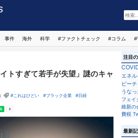
検
索:
事件
海外
科学
ファクトチェック
コラム
注目
COVI
ワイトすぎて若手が失望」謎のキャ
エネル
ピーチ
うなっ
働
これはひどい
ブラック企業
日経
フェイ
維新の
費税
Tw
最新