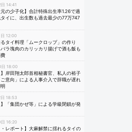
日 14:41
元の少子化】合計特殊出生率1.26で過
タイに、出生数も過去最少の77万747
日 12:00
来るタイ料理「ムークロップ」の作り
豚バラ塊肉のカリッカリ揚げで酒も飯も
消費
日 18:00
報】岸田翔太郎首相秘書官、私人の裕子
「ご意向」による人事介入で辞職が遅れ
判明
日 18:53
報】「集団かぜ等」による学級閉鎖が発
日 16:20
イ・レポート】大麻解禁に揺れるタイの