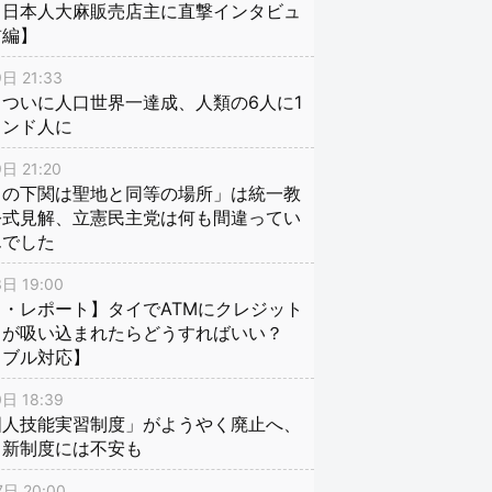
、日本人大麻販売店主に直撃インタビュ
前編】
日 21:33
ついに人口世界一達成、人類の6人に1
インド人に
日 21:20
口の下関は聖地と同等の場所」は統一教
公式見解、立憲民主党は何も間違ってい
んでした
日 19:00
・レポート】タイでATMにクレジット
ドが吸い込まれたらどうすればいい？
ラブル対応】
日 18:39
国人技能実習制度」がようやく廃止へ、
し新制度には不安も
日 20:00