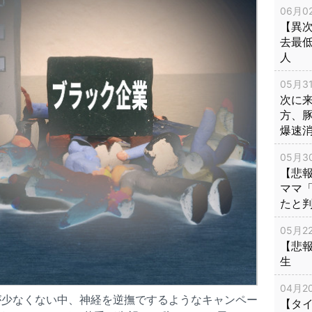
06月02
【異次
去最低
人
05月31
次に
方、
爆速
05月30
【悲
ママ
たと
05月22
【悲
生
04月20
が少なくない中、神経を逆撫でするようなキャンペー
【タ