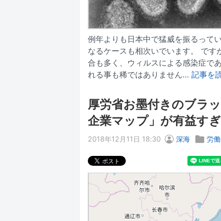
例年よりも日本中で猛威を振るって
なるケースも相次いでいます。 です
合も多く、ウィルスによる感染症で
れる事も稀ではありません…
記事を
厚労省お墨付きのブラッ
企業マップ」が有益す
2018年12月11日 18:30
深海
労働