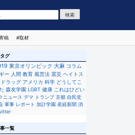
寄稿
取材
のタグ
D19
東京オリンピック
大麻
コラム
ギー
人間
教育
風営法
震災
ヘイトス
ドラッグ
アメリカ
科学
どうしてこ
た
森友学園
LGBT
健康
これはひどい
クニュース
デマ
トランプ
京都
自民党
会
軍事
レポート
加計学園
産経新聞
消
itter
記事一覧