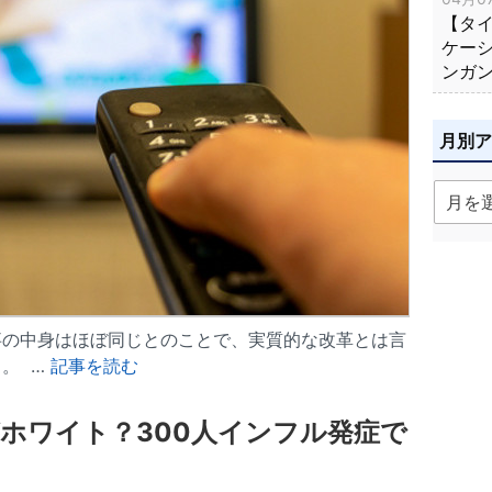
【タ
ケー
ンガ
月別
事の中身はほぼ同じとのことで、実質的な改革とは言
。 …
記事を読む
ホワイト？300人インフル発症で