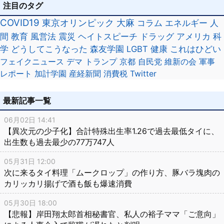
注目のタグ
COVID19
東京オリンピック
大麻
コラム
エネルギー
人
間
教育
風営法
震災
ヘイトスピーチ
ドラッグ
アメリカ
科
学
どうしてこうなった
森友学園
LGBT
健康
これはひどい
フェイクニュース
デマ
トランプ
京都
自民党
維新の会
軍事
レポート
加計学園
産経新聞
消費税
Twitter
最新記事一覧
06月02日 14:41
【異次元の少子化】合計特殊出生率1.26で過去最低タイに、
出生数も過去最少の77万747人
05月31日 12:00
次に来るタイ料理「ムークロップ」の作り方、豚バラ塊肉の
カリッカリ揚げで酒も飯も爆速消費
05月30日 18:00
【悲報】岸田翔太郎首相秘書官、私人の裕子ママ「ご意向」