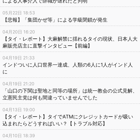
による人事介入で辞職が遅れたと判明
05月22日 18:53
【悲報】「集団かぜ等」による学級閉鎖が発生
04月20日 16:20
【タイ・レポート】大麻解禁に揺れるタイの現状、日本人大
麻販売店主に直撃インタビュー【前編】
04月19日 21:33
インドついに人口世界一達成、人類の6人に1人がインド人
に
04月19日 21:20
「山口の下関は聖地と同等の場所」は統一教会の公式見解、
立憲民主党は何も間違っていませんでした
04月13日 19:00
【タイ・レポート】タイでATMにクレジットカードが吸い
込まれたらどうすればいい？【トラブル対応】
04月10日 18:39