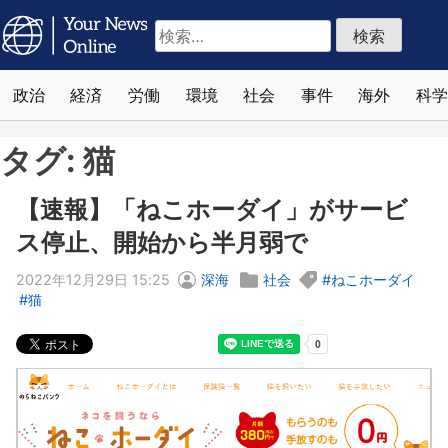
検
索:
政治
経済
労働
環境
社会
事件
海外
科学
タグ:
猫
【速報】「ねこホーダイ」がサービ
ス停止、開始から半月弱で
2022年12月29日 15:25
深海
社会
ねこホーダイ
猫