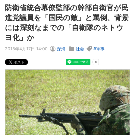
防衛省統合幕僚監部の幹部自衛官が民
進党議員を「国民の敵」と罵倒、背景
には深刻なまでの「自衛隊のネトウ
ヨ化」か
2018年4月17日 14:00
深海
社会
軍事