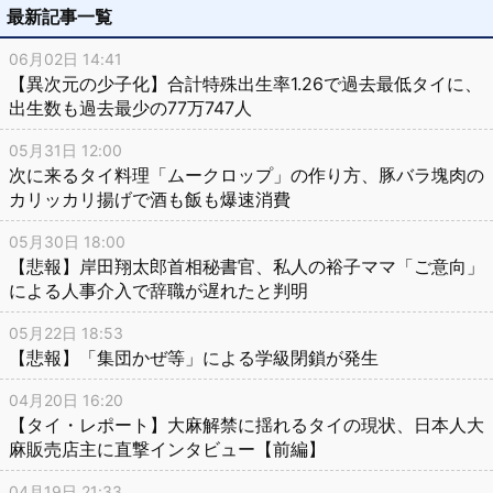
ョ
最新記事一覧
ン
06月02日 14:41
【異次元の少子化】合計特殊出生率1.26で過去最低タイに、
出生数も過去最少の77万747人
05月31日 12:00
次に来るタイ料理「ムークロップ」の作り方、豚バラ塊肉の
カリッカリ揚げで酒も飯も爆速消費
05月30日 18:00
【悲報】岸田翔太郎首相秘書官、私人の裕子ママ「ご意向」
による人事介入で辞職が遅れたと判明
05月22日 18:53
【悲報】「集団かぜ等」による学級閉鎖が発生
04月20日 16:20
【タイ・レポート】大麻解禁に揺れるタイの現状、日本人大
麻販売店主に直撃インタビュー【前編】
04月19日 21:33