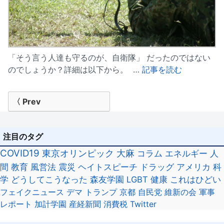
「そう言う人達も守るのが、自衛隊」 だったのではない
のでしょうか？詳細は以下から。 …
記事を読む
投
〈 Prev
稿
ナ
注目のタグ
ビ
COVID19
東京オリンピック
大麻
コラム
エネルギー
人
間
教育
風営法
震災
ヘイトスピーチ
ドラッグ
アメリカ
科
ゲ
学
どうしてこうなった
森友学園
LGBT
健康
これはひどい
ー
フェイクニュース
デマ
トランプ
京都
自民党
維新の会
軍事
レポート
加計学園
産経新聞
消費税
Twitter
シ