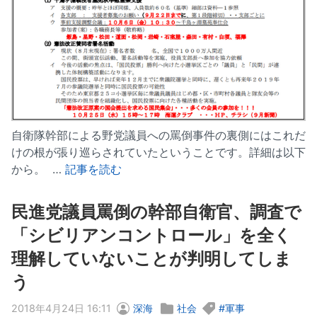
自衛隊幹部による野党議員への罵倒事件の裏側にはこれだ
けの根が張り巡らされていたということです。詳細は以下
から。 …
記事を読む
民進党議員罵倒の幹部自衛官、調査で
「シビリアンコントロール」を全く
理解していないことが判明してしま
う
2018年4月24日 16:11
深海
社会
軍事