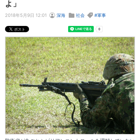
よ」
2018年5月9日 12:01
深海
社会
軍事