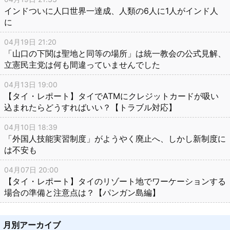
インドついに人口世界一達成、人類の6人に1人がインド人
に
04月19日 21:20
「山口の下関は聖地と同等の場所」は統一教会の公式見解、
立憲民主党は何も間違っていませんでした
04月13日 19:00
【タイ・レポート】タイでATMにクレジットカードが吸い
込まれたらどうすればいい？【トラブル対応】
04月10日 18:39
「外国人技能実習制度」がようやく廃止へ、しかし新制度に
は不安も
04月07日 20:00
【タイ・レポート】タイのリゾート地でワーケーションする
場合の準備と注意点は？【パンガン島編】
月別アーカイブ