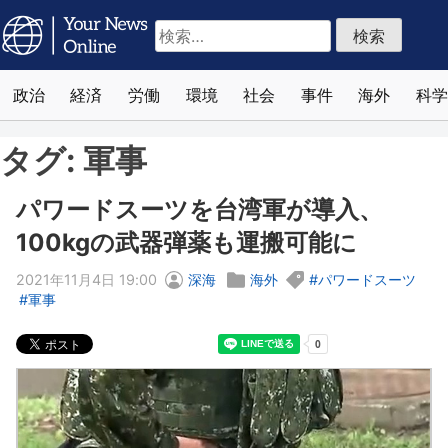
検
索:
政治
経済
労働
環境
社会
事件
海外
科学
タグ:
軍事
パワードスーツを台湾軍が導入、
100kgの武器弾薬も運搬可能に
2021年11月4日 19:00
深海
海外
パワードスーツ
軍事