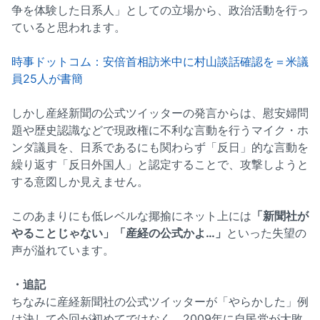
争を体験した日系人」としての立場から、政治活動を行っ
ていると思われます。
時事ドットコム：安倍首相訪米中に村山談話確認を＝米議
員25人が書簡
しかし産経新聞の公式ツイッターの発言からは、慰安婦問
題や歴史認識などで現政権に不利な言動を行うマイク・ホ
ンダ議員を、日系であるにも関わらず「反日」的な言動を
繰り返す「反日外国人」と認定することで、攻撃しようと
する意図しか見えません。
このあまりにも低レベルな揶揄にネット上には
「新聞社が
やることじゃない」「産経の公式かよ…」
といった失望の
声が溢れています。
・追記
ちなみに産経新聞社の公式ツイッターが「やらかした」例
は決して今回が初めてではなく、2009年に自民党が大敗