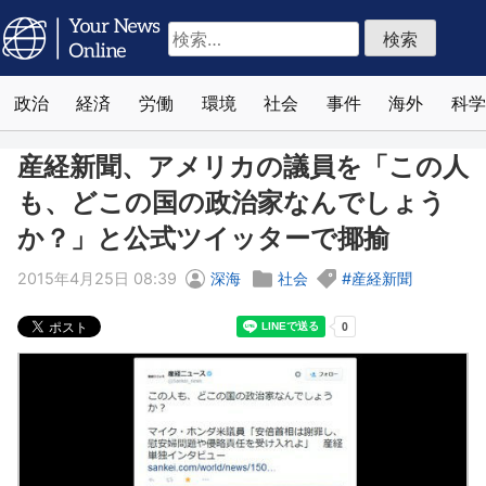
検
索:
政治
経済
労働
環境
社会
事件
海外
科学
産経新聞、アメリカの議員を「この人
も、どこの国の政治家なんでしょう
か？」と公式ツイッターで揶揄
2015年4月25日 08:39
深海
社会
産経新聞