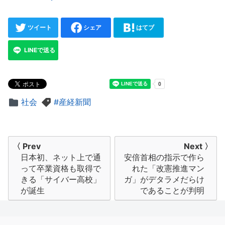
ツイート
シェア
はてブ
LINEで送る
社会
産経新聞
投
〈 Prev
Next 〉
日本初、ネット上で通
安倍首相の指示で作ら
稿
って卒業資格も取得で
れた「改憲推進マン
ナ
きる「サイバー高校」
ガ」がデタラメだらけ
が誕生
であることが判明
ビ
ゲ