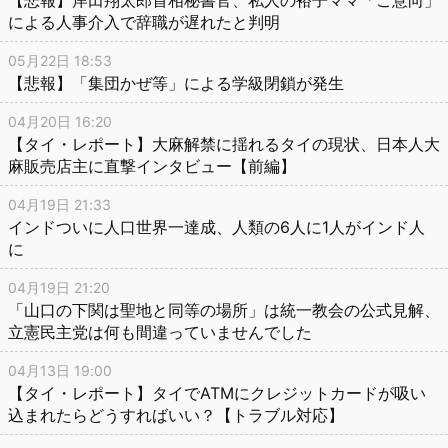
による人事介入で辞職が遅れたと判明
05月22日 18:53
【悲報】「集団かぜ等」による学級閉鎖が発生
04月20日 16:20
【タイ・レポート】大麻解禁に揺れるタイの現状、日本人大
麻販売店主に直撃インタビュー【前編】
04月19日 21:33
インドついに人口世界一達成、人類の6人に1人がインド人
に
04月19日 21:20
「山口の下関は聖地と同等の場所」は統一教会の公式見解、
立憲民主党は何も間違っていませんでした
04月13日 19:00
【タイ・レポート】タイでATMにクレジットカードが吸い
込まれたらどうすればいい？【トラブル対応】