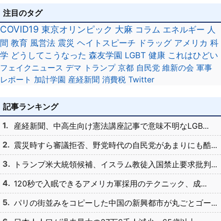
注目のタグ
COVID19
東京オリンピック
大麻
コラム
エネルギー
人
間
教育
風営法
震災
ヘイトスピーチ
ドラッグ
アメリカ
科
学
どうしてこうなった
森友学園
LGBT
健康
これはひどい
フェイクニュース
デマ
トランプ
京都
自民党
維新の会
軍事
レポート
加計学園
産経新聞
消費税
Twitter
記事ランキング
産経新聞、中高生向け憲法講座記事で意味不明なLGB...
震災時すら審議拒否、野党時代の自民党があまりにも酷...
トランプ米大統領候補、イスラム教徒入国禁止要求批判...
120秒で入眠できるアメリカ軍採用のテクニック、成...
パリの街並みをコピーした中国の新興都市が丸ごとゴー...