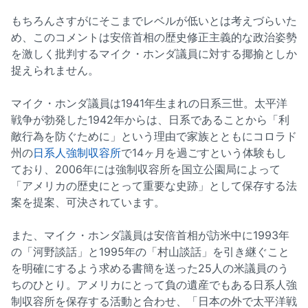
もちろんさすがにそこまでレベルが低いとは考えづらいた
め、このコメントは安倍首相の歴史修正主義的な政治姿勢
を激しく批判するマイク・ホンダ議員に対する揶揄としか
捉えられません。
マイク・ホンダ議員は1941年生まれの日系三世。太平洋
戦争が勃発した1942年からは、日系であることから「利
敵行為を防ぐために」という理由で家族とともにコロラド
州の
日系人強制収容所
で14ヶ月を過ごすという体験もし
ており、2006年には強制収容所を国立公園局によって
「アメリカの歴史にとって重要な史跡」として保存する法
案を提案、可決されています。
また、マイク・ホンダ議員は安倍首相が訪米中に1993年
の「河野談話」と1995年の「村山談話」を引き継ぐこと
を明確にするよう求める書簡を送った25人の米議員のう
ちのひとり。アメリカにとって負の遺産でもある日系人強
制収容所を保存する活動と合わせ、「日本の外で太平洋戦