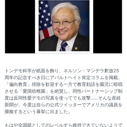
トンデモ科学が紙面を飾り、ネルソン・マンデラ釈放25
周年の記念すべき日にアパルトヘイト肯定コラムを掲載、
「偏向教育」排除を歓迎する一方で教育勅語を園児に暗唱
させる「愛国幼稚園」を絶賛し、同性パートナーシップ制
度は反同性愛デモの写真を使ってでも攻撃……そんな産経
新聞が、今度は自らの公式ツイッターでアメリカの議員を
揶揄するという暴挙に出ました。
もはや全国紙としてのレベルすら維持できていないようで