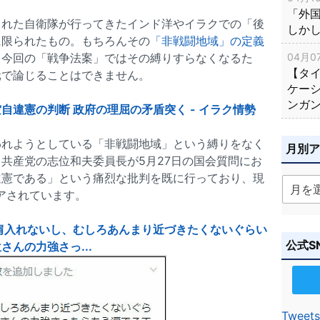
「外
された自衛隊が行ってきたインド洋やイラクでの「後
しか
に限られたもの。もちろんその
「非戦闘地域」の定義
04月07
、今回の「戦争法案」ではその縛りすらなくなるた
【タ
元で論じることはできません。
ケー
ンガ
ク空自違憲の判断 政府の理屈の矛盾突く - イラク情勢
われようとしている「非戦闘地域」という縛りをなく
月別
共産党の志位和夫委員長が5月27日の国会質問にお
違憲である」という痛烈な批判を既に行っており、現
ェアされています。
に肩入れないし、むしろあんまり近づきたくないぐらい
公式S
んの力強さっ...
Tweets