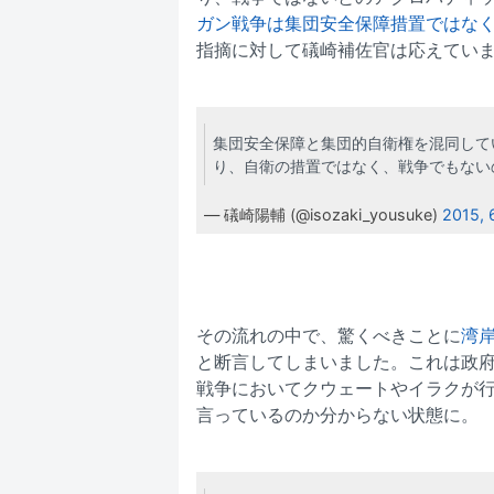
ガン戦争は集団安全保障措置ではな
指摘に対して礒崎補佐官は応えてい
集団安全保障と集団的自衛権を混同して
り、自衛の措置ではなく、戦争でもない
— 礒崎陽輔 (@isozaki_yousuke)
2015, 
その流れの中で、驚くべきことに
湾
と断言してしまいました。これは政
戦争においてクウェートやイラクが
言っているのか分からない状態に。