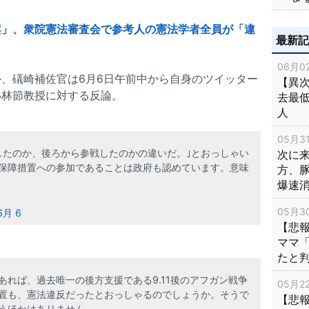
案」、衆院憲法審査会で参考人の憲法学者全員が「違
最新
06月02
、礒崎補佐官は6月6日午前中から自身のツイッター
【異次
小林節教授に対する反論。
去最低
人
05月31
したのか、後ろから参戦したのかの違いだ。｣とおっしゃい
次に
保障措置への参加であることは政府も認めています。意味
方、
爆速
05月30
6月 6
【悲
ママ
たと
れば、過去唯一の後方支援である9.11後のアフガン戦争
05月22
置も、憲法違反だったとおっしゃるのでしょうか。そうで
【悲
うほかはありません。