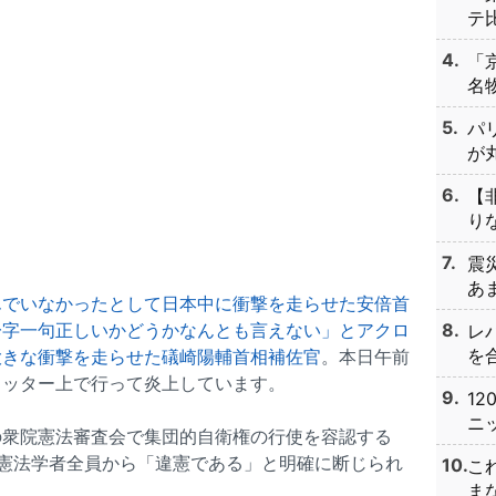
テ比
「
名物
パ
が丸
【
りな
震
あま
んでいなかったとして日本中に衝撃を走らせた安倍首
一字一句正しいかどうかなんとも言えない」とアクロ
レ
を合
大きな衝撃を走らせた礒崎陽輔首相補佐官
。本日午前
イッター上で行って炎上しています。
1
ニッ
の衆院憲法審査会で集団的自衛権の行使を容認する
憲法学者全員から「違憲である」と明確に断じられ
こ
まな