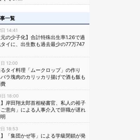
記事一覧
日 14:41
元の少子化】合計特殊出生率1.26で過
タイに、出生数も過去最少の77万747
日 12:00
来るタイ料理「ムークロップ」の作り
豚バラ塊肉のカリッカリ揚げで酒も飯も
消費
日 18:00
報】岸田翔太郎首相秘書官、私人の裕子
「ご意向」による人事介入で辞職が遅れ
判明
日 18:53
報】「集団かぜ等」による学級閉鎖が発