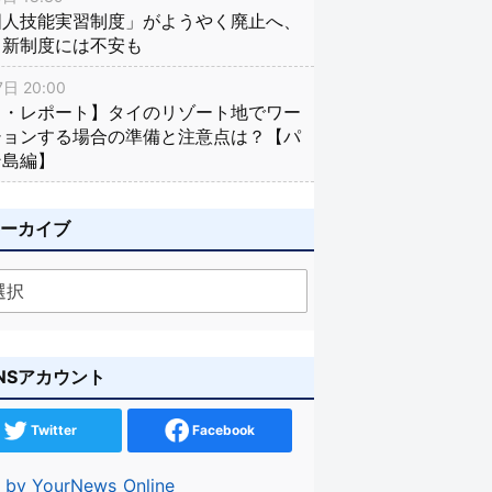
国人技能実習制度」がようやく廃止へ、
し新制度には不安も
日 20:00
イ・レポート】タイのリゾート地でワー
ションする場合の準備と注意点は？【パ
ン島編】
アーカイブ
NSアカウント
Twitter
Facebook
 by YourNews_Online