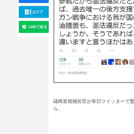
はてブ
LINEで送る
礒崎首相補佐官が本日ツイッターで
ら。