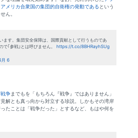
くアメリカ合衆国の集団的自衛権の発動である
という
ません。
います。集団安全保障は、国際貢献として行うものであ
ので｢参戦｣とは呼びません。
https://t.co/8BHRayhSUg
6月 6
岸戦争
までもを「もちろん『戦争』ではありません」
府見解とも真っ向から対立する珍説。しかもその湾岸
行ったことは「戦争だった」とするなど、もはや何を