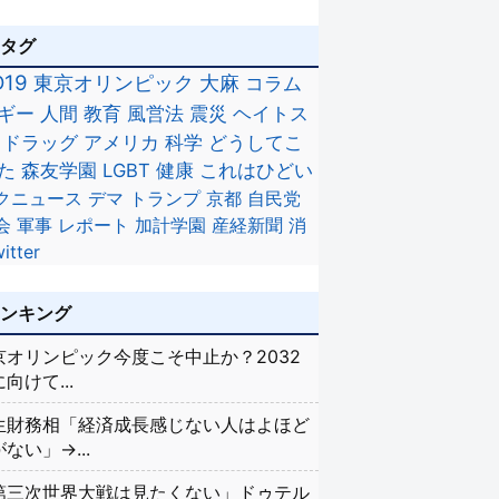
のタグ
D19
東京オリンピック
大麻
コラム
ギー
人間
教育
風営法
震災
ヘイトス
ドラッグ
アメリカ
科学
どうしてこ
た
森友学園
LGBT
健康
これはひどい
クニュース
デマ
トランプ
京都
自民党
会
軍事
レポート
加計学園
産経新聞
消
itter
ランキング
京オリンピック今度こそ中止か？2032
向けて...
生財務相「経済成長感じない人はよほど
ない」→...
第三次世界大戦は見たくない」ドゥテル