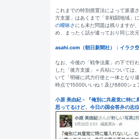
これまでの特別措置法によって派遣
方支援」はあくまで「非戦闘地域」
の曖昧さ
にも未だ問題は残りますが
め、まったく話が違っており同じ次
asahi.com（朝日新聞社）：イラ
なお、今後の「戦争法案」の下で行
した「後方支援」＝兵站については、
いて「明確に武力行使と一体となり
時点で15000いいね！及び8800シ
小原 美由紀 - 『俺別に共産党に特
思ってるけど、今日の国会答弁の志位さ