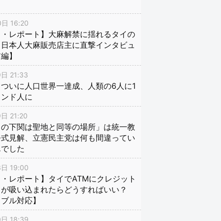
日 16:20
イ・レポート】大麻解禁に揺れるタイの
、日本人大麻販売店主に直撃インタビュ
前編】
日 21:33
ついに人口世界一達成、人類の6人に1
インド人に
日 21:20
口の下関は聖地と同等の場所」は統一教
公式見解、立憲民主党は何も間違ってい
んでした
日 19:00
・レポート】タイでATMにクレジット
ドが吸い込まれたらどうすればいい？
ラブル対応】
日 18:39