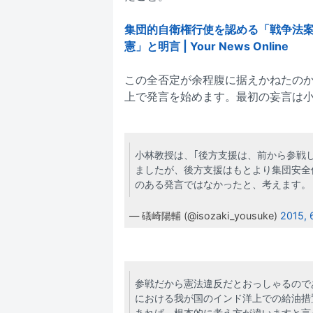
集団的自衛権行使を認める「戦争法
憲」と明言 | Your News Online
この全否定が余程腹に据えかねたのか
上で発言を始めます。最初の妄言は
小林教授は、｢後方支援は、前から参戦
ましたが、後方支援はもとより集団安全
のある発言ではなかったと、考えます。
— 礒崎陽輔 (@isozaki_yousuke)
2015, 
参戦だから憲法違反だとおっしゃるのであ
における我が国のインド洋上での給油措
あれば、根本的に考え方が違いますと言