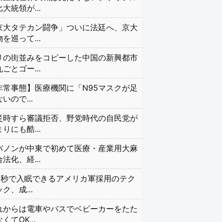
大統領が...
京大タテカン闘争」ついに法廷へ、京大
を巡って...
リの街並みをコピーした中国の新興都市
ごとゴー...
非常事態】医療機関に「N95マスクが足
いので...
災時すら審議拒否、野党時代の自民党が
りにも酷...
バノンが中東で初めて医療・産業用大麻
法化、経...
20秒で入眠できるアメリカ軍採用のテク
ク、成...
れからは電車やバスでベビーカーをたた
くてOK...