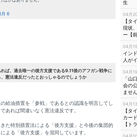
生
6月 6
04月20
【タ
現状
ー【
04月19
インド
人が
れば、過去唯一の後方支援である9.11後のアフガン戦争に
04月19
も、憲法違反だったとおっしゃるのでしょうか
「山
会の
ませ
上の給油措置を「参戦」であるとの認識を明言してし
04月13
」であれば間違いなく憲法違反です。
【タイ
カー
【ト
てきた特別措置法による「後方支援」と今後の集団的
」による「後方支援」を混同しています。
04月10