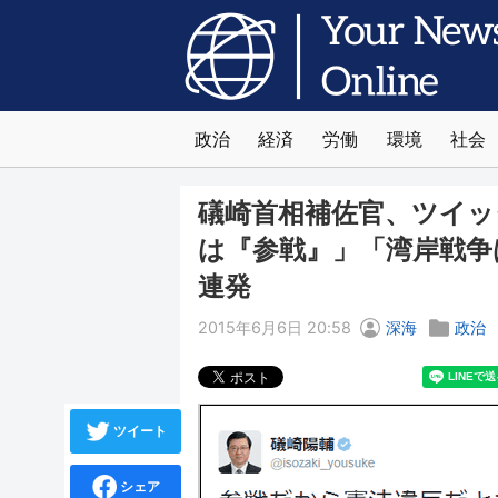
政治
経済
労働
環境
社会
礒崎首相補佐官、ツイッ
は『参戦』」「湾岸戦争
連発
2015年6月6日 20:58
深海
政治
ツイート
シェア