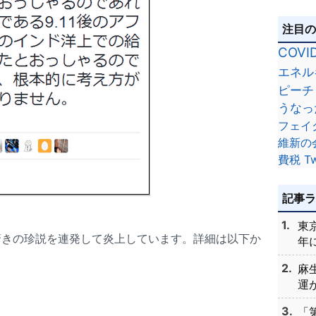
注目
COVI
エネル
ピーチ
うなっ
フェイ
維新の
費税
Tw
記事
東
驚きの珍説を連発して炎上しています。詳細は以下か
年に
麻
運が
「