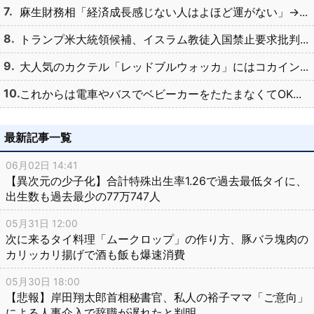
麻生財務相「経済成長感じない人はよほど運がない」→...
トランプ米大統領候補、イスラム教徒入国禁止要求批判...
大人気のカクテル「レッドブルウォッカ」にはコカイン...
これからは電車やバスでベビーカーをたたまなくてOK...
最新記事一覧
06月02日 14:41
【異次元の少子化】合計特殊出生率1.26で過去最低タイに、
出生数も過去最少の77万747人
05月31日 12:00
次に来るタイ料理「ムークロップ」の作り方、豚バラ塊肉の
カリッカリ揚げで酒も飯も爆速消費
05月30日 18:00
【悲報】岸田翔太郎首相秘書官、私人の裕子ママ「ご意向」
による人事介入で辞職が遅れたと判明