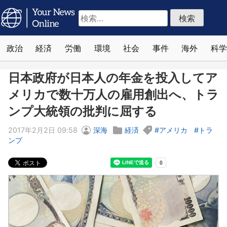
検
索:
政治
経済
労働
環境
社会
事件
海外
科学
日本政府が日本人の年金を投入してア
メリカで数十万人の雇用創出へ、トラ
ンプ大統領の批判に屈する
2017年2月2日 09:58
深海
経済
アメリカ
トラ
ンプ