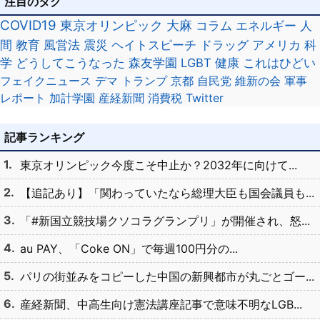
注目のタグ
COVID19
東京オリンピック
大麻
コラム
エネルギー
人
間
教育
風営法
震災
ヘイトスピーチ
ドラッグ
アメリカ
科
学
どうしてこうなった
森友学園
LGBT
健康
これはひどい
フェイクニュース
デマ
トランプ
京都
自民党
維新の会
軍事
レポート
加計学園
産経新聞
消費税
Twitter
記事ランキング
東京オリンピック今度こそ中止か？2032年に向けて...
【追記あり】「関わっていたなら総理大臣も国会議員も...
「#新国立競技場クソコラグランプリ」が開催され、怒...
au PAY、「Coke ON」で毎週100円分の...
パリの街並みをコピーした中国の新興都市が丸ごとゴー...
産経新聞、中高生向け憲法講座記事で意味不明なLGB...