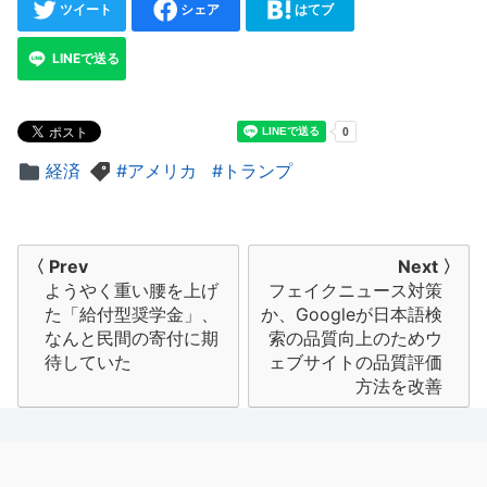
ツイート
シェア
はてブ
LINEで送る
経済
アメリカ
トランプ
投
〈 Prev
Next 〉
ようやく重い腰を上げ
フェイクニュース対策
稿
た「給付型奨学金」、
か、Googleが日本語検
ナ
なんと民間の寄付に期
索の品質向上のためウ
待していた
ェブサイトの品質評価
ビ
方法を改善
ゲ
ー