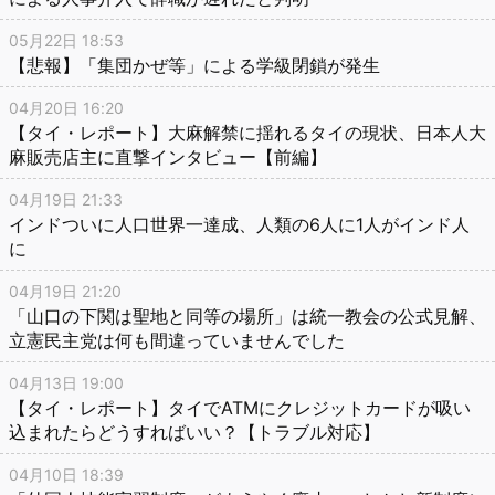
05月22日 18:53
【悲報】「集団かぜ等」による学級閉鎖が発生
04月20日 16:20
【タイ・レポート】大麻解禁に揺れるタイの現状、日本人大
麻販売店主に直撃インタビュー【前編】
04月19日 21:33
インドついに人口世界一達成、人類の6人に1人がインド人
に
04月19日 21:20
「山口の下関は聖地と同等の場所」は統一教会の公式見解、
立憲民主党は何も間違っていませんでした
04月13日 19:00
【タイ・レポート】タイでATMにクレジットカードが吸い
込まれたらどうすればいい？【トラブル対応】
04月10日 18:39