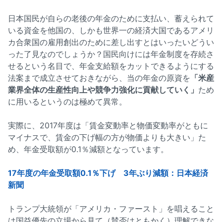
日本国民が自らの老後の年金のために支払い、蓄えられて
いる資金を他国の、しかも世界一の経済大国であるアメリ
カ合衆国の雇用創出のために差し出すとはいったいどうい
った了見なのでしょうか？国民向けには年金制度を存続さ
せるという名目で、年金支給額をカットできるようにする
法案まで成立させておきながら、当の年金の原資を
「米産
業界全体の生産性向上や競争力強化に貢献していく」
ため
に用いるというのは極めて異常。
実際に、2017年度は「賃金変動率と物価変動率がともに
マイナスで、賃金の下げ幅の方が物価よりも大きい」た
め、年金受取額が0.1％減額となっています。
17年度の年金受取額0.1％下げ 3年ぶり減額：日本経済
新聞
トランプ大統領が「アメリカ・ファースト」を唱えること
は国益優先の立場から見て（賛否はともかく）理解できな