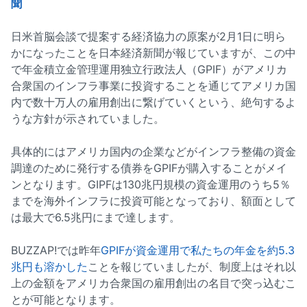
聞
日米首脳会談で提案する経済協力の原案が2月1日に明ら
かになったことを日本経済新聞が報じていますが、この中
で年金積立金管理運用独立行政法人（GPIF）がアメリカ
合衆国のインフラ事業に投資することを通じてアメリカ国
内で数十万人の雇用創出に繋げていくという、絶句するよ
うな方針が示されていました。
具体的にはアメリカ国内の企業などがインフラ整備の資金
調達のために発行する債券をGPIFが購入することがメイ
ンとなります。GIPFは130兆円規模の資金運用のうち5％
までを海外インフラに投資可能となっており、額面として
は最大で6.5兆円にまで達します。
BUZZAP!では昨年
GPIFが資金運用で私たちの年金を約5.3
兆円も溶かした
ことを報じていましたが、制度上はそれ以
上の金額をアメリカ合衆国の雇用創出の名目で突っ込むこ
とが可能となります。