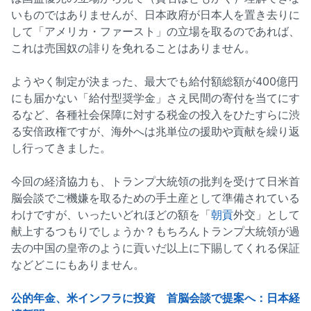
いものではありませんが、日本政府が日本人を置き去りに
して「アメリカ・ファースト」の立場を取るのであれば、
これは売国奴の誹りを免れることはありません。
ようやく制定が決まった、最大でも給付額総額が400億円
にも届かない「給付型奨学金」さえ民間の寄付を当てにす
るなど、各種社会保障に対する税金の投入をひたすらに渋
る安倍政権ですが、海外へは兆単位の援助や貢献を繰り返
し行ってきました。
今回の経済協力も、トランプ大統領の批判を受けて日米首
脳会談でご機嫌を取るための手土産として準備されている
わけですが、いったいどれほどの額を「
朝貢
外交」として
献上するつもりでしょうか？もちろんトランプ大統領が過
去の中国の皇帝のように貢いだ以上に下賜してくれる保証
などどこにもありません。
公的年金、米インフラに投資 首脳会談で提案へ：日本経