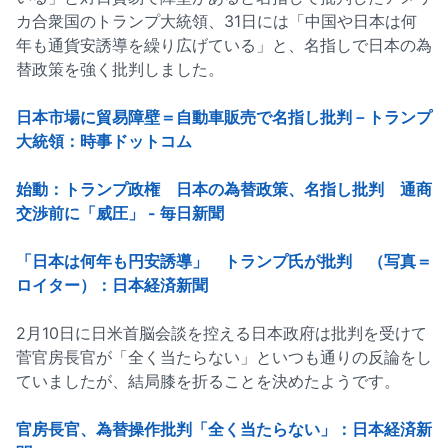
カ合衆国のトランプ大統領、31日には「中国や日本は何
年も通貨安誘導を繰り広げている」と、名指しで日本の為
替政策を強く批判しました。
日本市場に貿易障壁＝自動車販売で名指し批判－トランプ
大統領：時事ドットコム
始動：トランプ政権 日本の為替政策、名指し批判 通商
交渉前に「威圧」 - 毎日新聞
「日本は何年も円安誘導」 トランプ氏が批判 （写真＝
ロイター）：日本経済新聞
2月10日に日米首脳会談を控える日本政府は批判を受けて
菅官房長官が「全く当たらない」といつも通りの反論をし
ていましたが、結局膝を折ることを決めたようです。
官房長官、為替操作批判「全く当たらない」：日本経済新