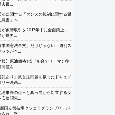
去最...
営法に関する「ダンスの規制に関する質
意書」へ...
国が象牙取引を2017年中に全面禁止、
が世界...
日本国憲法全文」だけじゃない、週刊ス
ッツが本...
速報】原油価格115ドル台でリーマン後
高値を...
追記あり】風営法問題を扱ったドキュメ
リー映画...
池理事長の証言と真っ向から対立する反
安倍昭恵...
#新国立競技場クソコラグランプリ」が
され、怒...