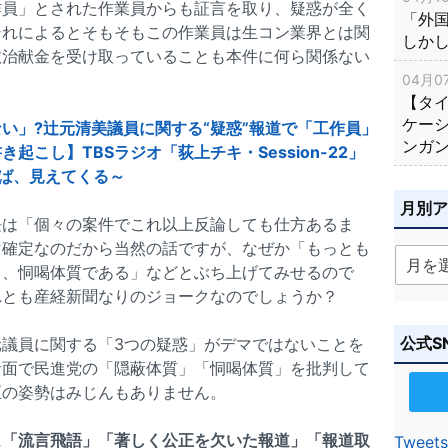
作員」とされた作業員からも証言を取り、疑惑が全く
「外
それによるとそもそもこの作業員は生コン業界とは関
しか
政治献金を受け取っていることも本件に何ら関係ない
04月07
【タ
ケー
い」?辻元清美議員に関する“疑惑”報道で「工作員」
ンガ
こし】TBSラジオ「荻上チキ・Session-22」
聞けば、見えてくる～
月別
長は「個々の案件でこれ以上反論しても仕方あるま
マ確定なのだから当然の話ですが、なぜか「もっとも
り、恫喝体質である」などとぶち上げてみせるので
れとも産経新聞なりのジョークなのでしょうか？
公式S
議員に関する「3つの疑惑」がデマではないことを
者面で民進党の「隠蔽体質」「恫喝体質」を批判して
正の姿勢はみじんもありません。
に
「流言飛語」「著しく公正を欠いた報道」「報道取
Tweets