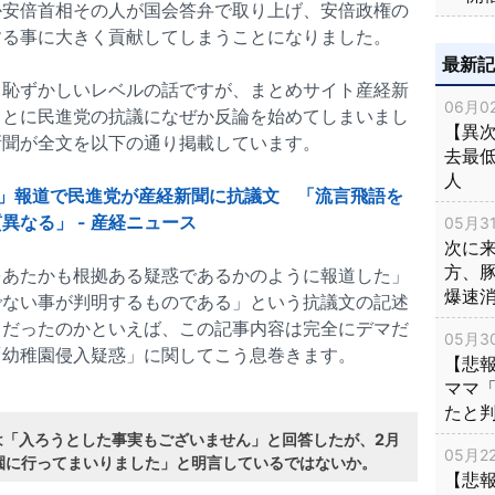
か安倍首相その人が国会答弁で取り上げ、安倍政権の
する事に大きく貢献してしまうことになりました。
最新
ら恥ずかしいレベルの話ですが、まとめサイト産経新
06月02
ことに民進党の抗議になぜか反論を始めてしまいまし
【異次
新聞が全文を以下の通り掲載しています。
去最低
人
」報道で民進党が産経新聞に抗議文 「流言飛語を
なる」 - 産経ニュース
05月31
次に
方、
をあたかも根拠ある疑惑であるかのように報道した」
爆速
でない事が判明するものである」という抗議文の記述
うだったのかといえば、この記事内容は完全にデマだ
05月30
「幼稚園侵入疑惑」に関してこう息巻きます。
【悲
ママ
たと
は「入ろうとした事実もございません」と回答したが、2月
05月22
園に行ってまいりました」と明言しているではないか。
【悲