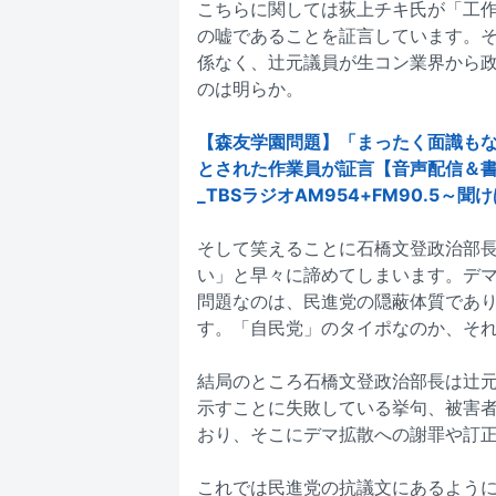
こちらに関しては荻上チキ氏が「工
の嘘であることを証言しています。
係なく、辻元議員が生コン業界から
のは明らか。
【森友学園問題】「まったく面識もな
とされた作業員が証言【音声配信＆書き起
_TBSラジオAM954+FM90.5～
そして笑えることに石橋文登政治部
い」と早々に諦めてしまいます。デ
問題なのは、民進党の隠蔽体質であ
す。「自民党」のタイポなのか、そ
結局のところ石橋文登政治部長は辻元
示すことに失敗している挙句、被害
おり、そこにデマ拡散への謝罪や訂
これでは民進党の抗議文にあるよう