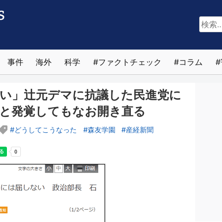
検
索:
事件
海外
科学
ファクトチェック
コラム
い」辻元デマに抗議した民進党に
と発覚してもなお開き直る
どうしてこうなった
森友学園
産経新聞