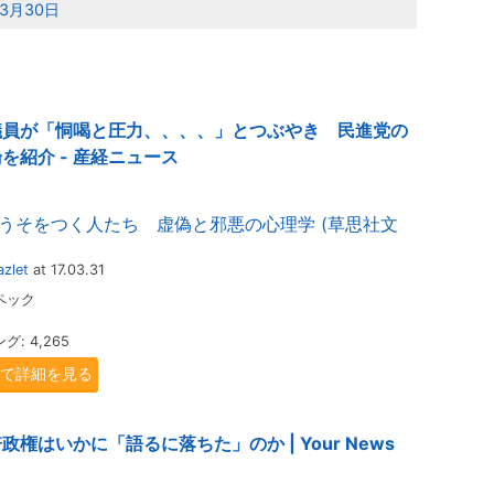
年3月30日
議員が「恫喝と圧力、、、、」とつぶやき 民進党の
紹介 - 産経ニュース
うそをつく人たち 虚偽と邪悪の心理学 (草思社文
zlet
at 17.03.31
ペック
: 4,265
.jpで詳細を見る
はいかに「語るに落ちた」のか | Your News