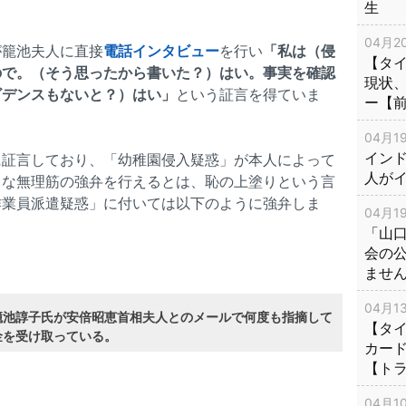
生
04月20
が籠池夫人に直接
電話インタビュー
を行い
「私は（侵
【タ
ので。（そう思ったから書いた？）はい。事実を確認
現状
ビデンスもないと？）はい」
という証言を得ていま
ー【
04月19
インド
に証言しており、「幼稚園侵入疑惑」が本人によって
人が
うな無理筋の強弁を行えるとは、恥の上塗りという言
作業員派遣疑惑」に付いては以下のように強弁しま
04月19
「山
会の
ませ
04月13
籠池諄子氏が安倍昭恵首相夫人とのメールで何度も指摘して
【タイ
金を受け取っている。
カー
【ト
04月10