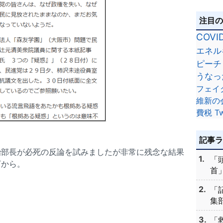
注目
COVI
エネル
ピーチ
うなっ
フェイ
維新の
費税
Tw
記事
治部長が必死の反論を試みましたが非常に残念な結果
「
下から。
首」
「
集部
「