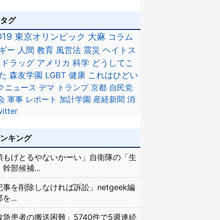
のタグ
D19
東京オリンピック
大麻
コラム
ギー
人間
教育
風営法
震災
ヘイトス
ドラッグ
アメリカ
科学
どうしてこ
た
森友学園
LGBT
健康
これはひどい
クニュース
デマ
トランプ
京都
自民党
会
軍事
レポート
加計学園
産経新聞
消
itter
ランキング
頭もげとるやないかーい」自衛隊の「生
幹部候補...
記事を削除しなければ訴訟」netgeek編
を...
救急患者の搬送困難」5740件で5週連続