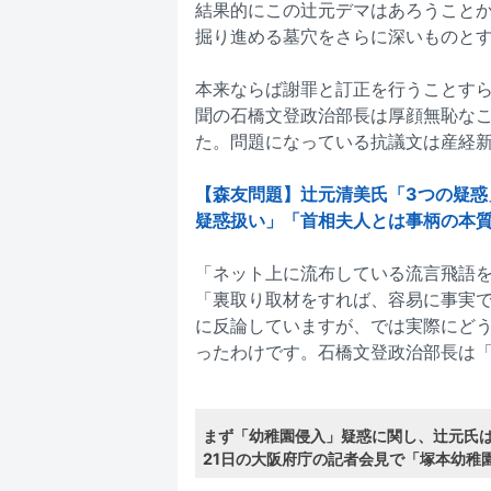
結果的にこの辻元デマはあろうこと
掘り進める墓穴をさらに深いものと
本来ならば謝罪と訂正を行うことす
聞の石橋文登政治部長は厚顔無恥な
た。問題になっている抗議文は産経
【森友問題】辻元清美氏「3つの疑惑
疑惑扱い」「首相夫人とは事柄の本質異
「ネット上に流布している流言飛語
「裏取り取材をすれば、容易に事実
に反論していますが、では実際にど
ったわけです。石橋文登政治部長は
まず「幼稚園侵入」疑惑に関し、辻元氏
21日の大阪府庁の記者会見で「塚本幼稚