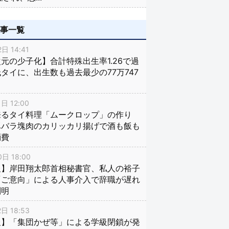
記事一覧
日 14:41
元の少子化】合計特殊出生率1.26で過
タイに、出生数も過去最少の77万747
日 12:00
来るタイ料理「ムークロップ」の作り
豚バラ塊肉のカリッカリ揚げで酒も飯も
消費
日 18:00
報】岸田翔太郎首相秘書官、私人の裕子
「ご意向」による人事介入で辞職が遅れ
判明
日 18:53
報】「集団かぜ等」による学級閉鎖が発