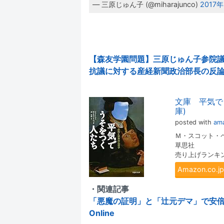
— 三原じゅん子 (@miharajunco)
2017
【森友学園問題】三原じゅん子参院
抗議に対する産経新聞政治部長の反論を
文庫 平気で
庫)
posted with
ama
Ｍ・スコット・
草思社
売り上げランキング
Amazon.co
・関連記事
「悪魔の証明」と「辻元デマ」で安倍政権
Online