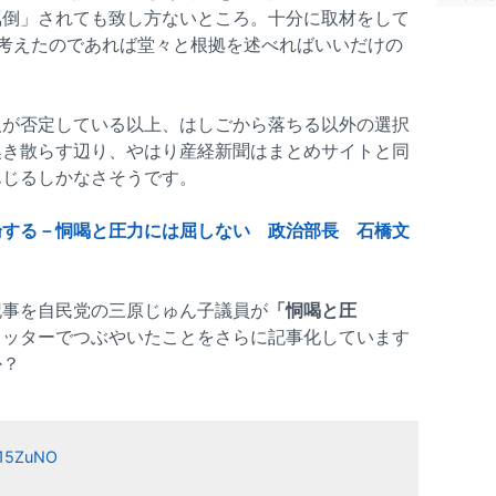
罵倒」されても致し方ないところ。十分に取材をして
考えたのであれば堂々と根拠を述べればいいだけの
人が否定している以上、はしごから落ちる以外の選択
喚き散らす辺り、やはり産経新聞はまとめサイトと同
んじるしかなさそうです。
論する－恫喝と圧力には屈しない 政治部長 石橋文
記事を自民党の三原じゅん子議員が
「恫喝と圧
イッターでつぶやいたことをさらに記事化しています
か？
O15ZuNO