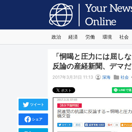
政治
経済
労働
環境
社会
「恫喝と圧力には屈しな
反論の産経新聞、デマだ
2017年3月31日 11:13
深海
社会
ツイート
シェア