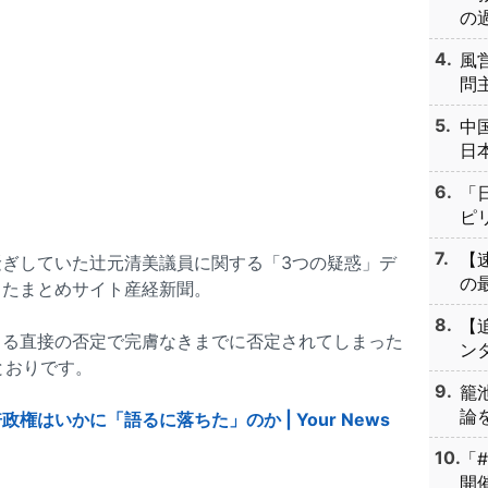
の過
風
問主
中
日本
「
ピリ
【
ぎしていた辻元清美議員に関する「3つの疑惑」デ
の最
ったまとめサイト産経新聞。
【
よる直接の否定で完膚なきまでに否定されてしまった
ンタ
とおりです。
籠
論を
はいかに「語るに落ちた」のか | Your News
「
開催