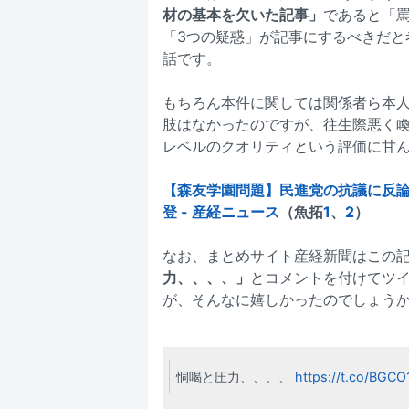
材の基本を欠いた記事」
であると「
「3つの疑惑」が記事にするべきだと
話です。
もちろん本件に関しては関係者ら本
肢はなかったのですが、往生際悪く
レベルのクオリティという評価に甘
【森友学園問題】民進党の抗議に反
登 - 産経ニュース
（魚拓
1
、
2
）
なお、まとめサイト産経新聞はこの
力、、、、」
とコメントを付けてツ
が、そんなに嬉しかったのでしょう
恫喝と圧力、、、、
https://t.co/BGC