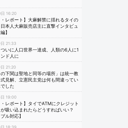
日 16:20
イ・レポート】大麻解禁に揺れるタイの
、日本人大麻販売店主に直撃インタビュ
前編】
日 21:33
ついに人口世界一達成、人類の6人に1
インド人に
日 21:20
口の下関は聖地と同等の場所」は統一教
公式見解、立憲民主党は何も間違ってい
んでした
日 19:00
・レポート】タイでATMにクレジット
ドが吸い込まれたらどうすればいい？
ラブル対応】
日 18:39