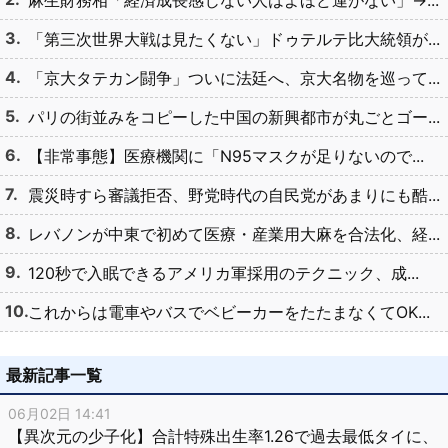
麻生財務相「経済成長感じない人はよほど運がない」→...
「第三次世界大戦は見たくない」ドゥテルテ比大統領が...
「京大タテカン闘争」ついに法廷へ、京大名物を巡って...
パリの街並みをコピーした中国の新興都市が丸ごとゴー...
【非常事態】医療機関に「N95マスクが足りないので...
震災時すら審議拒否、野党時代の自民党があまりにも酷...
レバノンが中東で初めて医療・産業用大麻を合法化、経...
120秒で入眠できるアメリカ軍採用のテクニック、成...
これからは電車やバスでベビーカーをたたまなくてOK...
最新記事一覧
06月02日 14:41
【異次元の少子化】合計特殊出生率1.26で過去最低タイに、