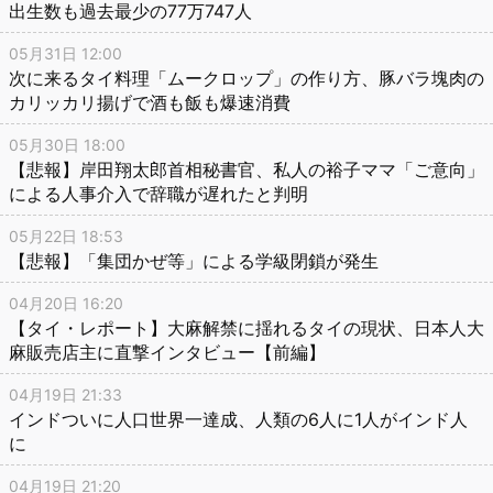
出生数も過去最少の77万747人
05月31日 12:00
次に来るタイ料理「ムークロップ」の作り方、豚バラ塊肉の
カリッカリ揚げで酒も飯も爆速消費
05月30日 18:00
【悲報】岸田翔太郎首相秘書官、私人の裕子ママ「ご意向」
による人事介入で辞職が遅れたと判明
05月22日 18:53
【悲報】「集団かぜ等」による学級閉鎖が発生
04月20日 16:20
【タイ・レポート】大麻解禁に揺れるタイの現状、日本人大
麻販売店主に直撃インタビュー【前編】
04月19日 21:33
インドついに人口世界一達成、人類の6人に1人がインド人
に
04月19日 21:20