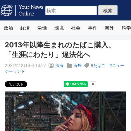
検
索:
政治
経済
労働
環境
社会
事件
海外
科学
2013年以降生まれのたばこ購入、
「生涯にわたり」違法化へ
2021年12月9日 18:27
深海
海外
たばこ
ニュー
ジーランド