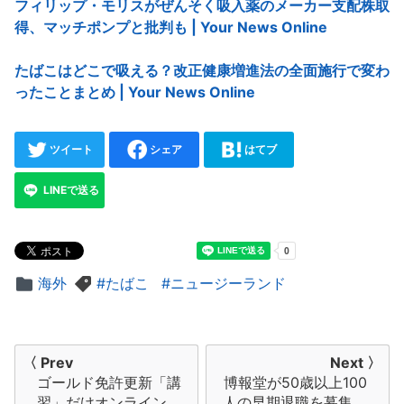
フィリップ・モリスがぜんそく吸入薬のメーカー支配株取
得、マッチポンプと批判も | Your News Online
たばこはどこで吸える？改正健康増進法の全面施行で変わ
ったことまとめ | Your News Online
ツイート
シェア
はてブ
LINEで送る
海外
たばこ
ニュージーランド
投
〈 Prev
Next 〉
ゴールド免許更新「講
博報堂が50歳以上100
稿
習」だけオンライン
人の早期退職を募集、