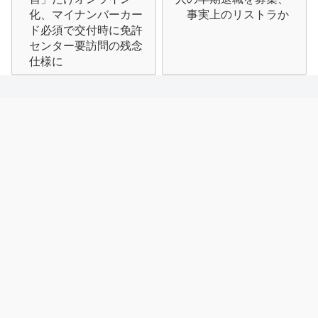
ナ
化、マイナンバーカー
事実上のリストラか
ド必須で交付時に免許
ビ
センター要訪問の残念
仕様に
ゲ
ー
シ
ョ
ン