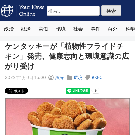
検
索:
政治
経済
労働
環境
社会
事件
海外
科学
ケンタッキーが「植物性フライドチ
キン」発売、健康志向と環境意識の広
がり受け
2022年1月6日 15:00
深海
環境
KFC