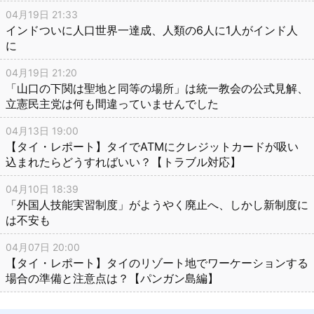
04月19日 21:33
インドついに人口世界一達成、人類の6人に1人がインド人
に
04月19日 21:20
「山口の下関は聖地と同等の場所」は統一教会の公式見解、
立憲民主党は何も間違っていませんでした
04月13日 19:00
【タイ・レポート】タイでATMにクレジットカードが吸い
込まれたらどうすればいい？【トラブル対応】
04月10日 18:39
「外国人技能実習制度」がようやく廃止へ、しかし新制度に
は不安も
04月07日 20:00
【タイ・レポート】タイのリゾート地でワーケーションする
場合の準備と注意点は？【パンガン島編】