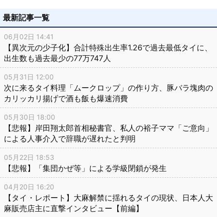
最新記事一覧
06月02日 14:41
【異次元の少子化】合計特殊出生率1.26で過去最低タイに、
出生数も過去最少の77万747人
05月31日 12:00
次に来るタイ料理「ムークロップ」の作り方、豚バラ塊肉の
カリッカリ揚げで酒も飯も爆速消費
05月30日 18:00
【悲報】岸田翔太郎首相秘書官、私人の裕子ママ「ご意向」
による人事介入で辞職が遅れたと判明
05月22日 18:53
【悲報】「集団かぜ等」による学級閉鎖が発生
04月20日 16:20
【タイ・レポート】大麻解禁に揺れるタイの現状、日本人大
麻販売店主に直撃インタビュー【前編】