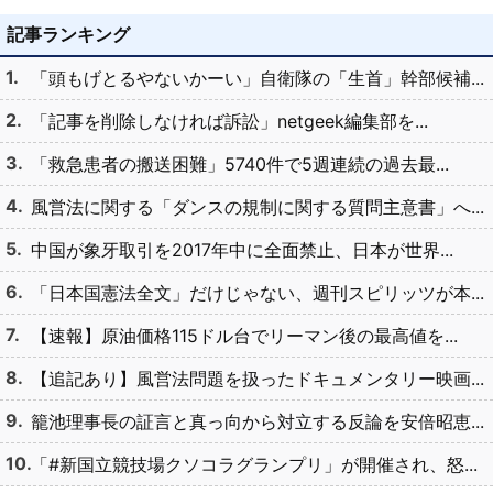
記事ランキング
「頭もげとるやないかーい」自衛隊の「生首」幹部候補...
「記事を削除しなければ訴訟」netgeek編集部を...
「救急患者の搬送困難」5740件で5週連続の過去最...
風営法に関する「ダンスの規制に関する質問主意書」へ...
中国が象牙取引を2017年中に全面禁止、日本が世界...
「日本国憲法全文」だけじゃない、週刊スピリッツが本...
【速報】原油価格115ドル台でリーマン後の最高値を...
【追記あり】風営法問題を扱ったドキュメンタリー映画...
籠池理事長の証言と真っ向から対立する反論を安倍昭恵...
「#新国立競技場クソコラグランプリ」が開催され、怒...