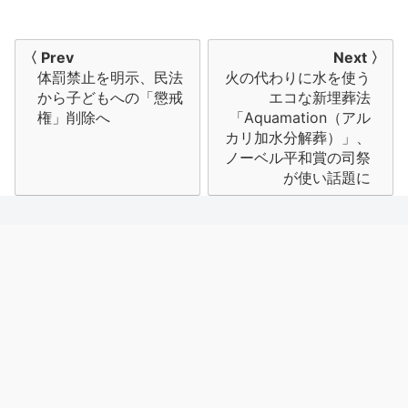
投
〈 Prev
Next 〉
体罰禁止を明示、民法
火の代わりに水を使う
稿
から子どもへの「懲戒
エコな新埋葬法
ナ
権」削除へ
「Aquamation（アル
カリ加水分解葬）」、
ビ
ノーベル平和賞の司祭
が使い話題に
ゲ
ー
シ
ョ
ン