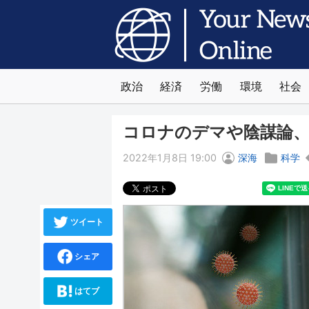
政治
経済
労働
環境
社会
コロナのデマや陰謀論
2022年1月8日 19:00
深海
科学
ツイート
シェア
はてブ