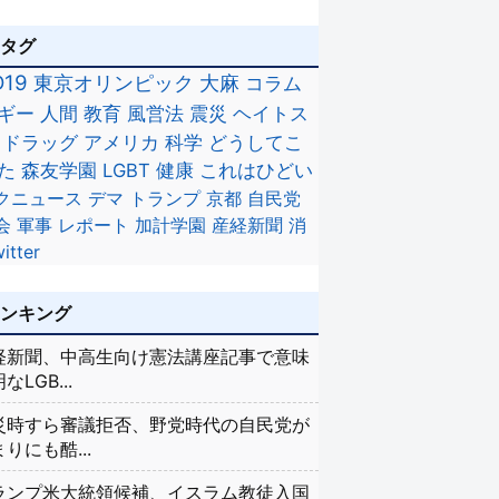
のタグ
D19
東京オリンピック
大麻
コラム
ギー
人間
教育
風営法
震災
ヘイトス
ドラッグ
アメリカ
科学
どうしてこ
た
森友学園
LGBT
健康
これはひどい
クニュース
デマ
トランプ
京都
自民党
会
軍事
レポート
加計学園
産経新聞
消
itter
ランキング
経新聞、中高生向け憲法講座記事で意味
なLGB...
災時すら審議拒否、野党時代の自民党が
りにも酷...
ランプ米大統領候補、イスラム教徒入国