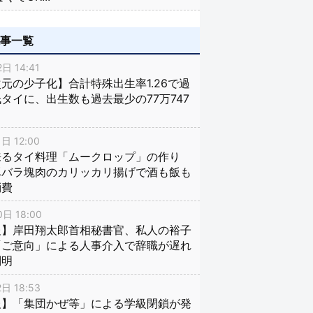
記事一覧
日 14:41
元の少子化】合計特殊出生率1.26で過
タイに、出生数も過去最少の77万747
日 12:00
来るタイ料理「ムークロップ」の作り
豚バラ塊肉のカリッカリ揚げで酒も飯も
消費
日 18:00
報】岸田翔太郎首相秘書官、私人の裕子
「ご意向」による人事介入で辞職が遅れ
判明
日 18:53
報】「集団かぜ等」による学級閉鎖が発