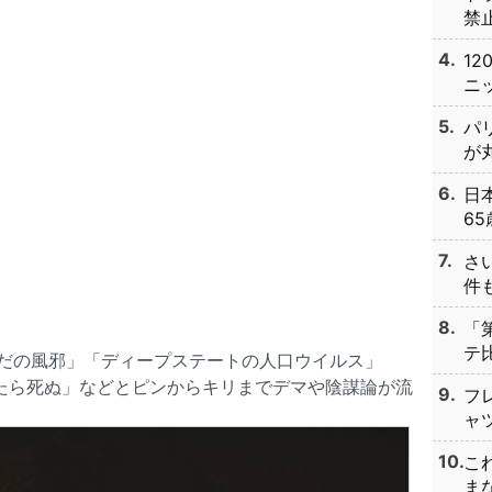
禁止
1
ニッ
パ
が丸
日
65
さ
件も
「
テ比
だの風邪」「ディープステートの人口ウイルス」
たら死ぬ」などとピンからキリまでデマや陰謀論が流
フ
ャツ
こ
まな