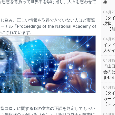
な思惑を背負って世界中を駆け巡り、人々を惑わせて
生
04月20
【タ
信じ込み、正しい情報を取得できていない人ほど実際
現状
ceedings of the National Academy of
ー【
らかにされています。
04月19
インド
人が
04月19
「山
会の
ませ
04月13
【タイ
カー
【ト
型コロナに関する13の文章の正誤を判定してもらい
04月10
ても無症状の人がいる（正）」「新型コロナが体内に