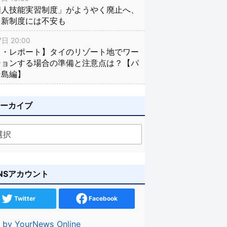
国人技能実習制度」がようやく廃止へ、
し新制度には不安も
日 20:00
イ・レポート】タイのリゾート地でワー
ションする場合の準備と注意点は？【パ
ン島編】
アーカイブ
NSアカウント
Twitter
Facebook
 by YourNews_Online