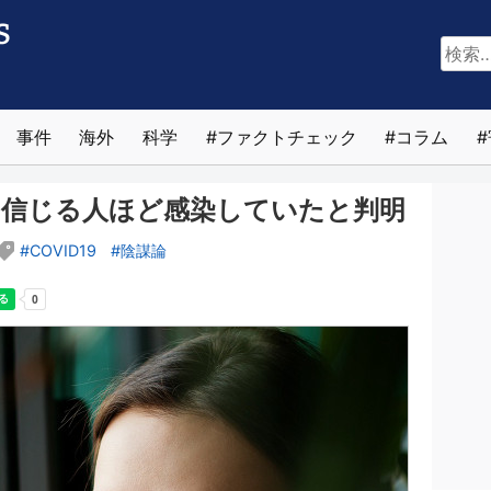
検
索:
事件
海外
科学
ファクトチェック
コラム
、信じる人ほど感染していたと判明
COVID19
陰謀論