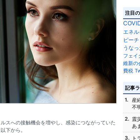
注目
COVI
エネル
ピーチ
うなっ
フェイ
維新の
費税
Tw
記事
産
不明
震
イルスへの接触機会を増やし、感染につながっていた
あま
は以下から。
ト