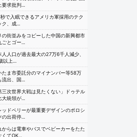
要求批判...
20秒で入眠できるアメリカ軍採用のテク
ク、成...
リの街並みをコピーした中国の新興都市
ごとゴー...
本人人口が過去最大の27万6千人減少、
歳以上...
いたま市委託分のマイナンバー等58万
流出、国...
第三次世界大戦は見たくない」ドゥテル
大統領が...
レッドペリーが最重要デザインのポロシ
の出荷停...
れからは電車やバスでベビーカーをたた
くてOK...