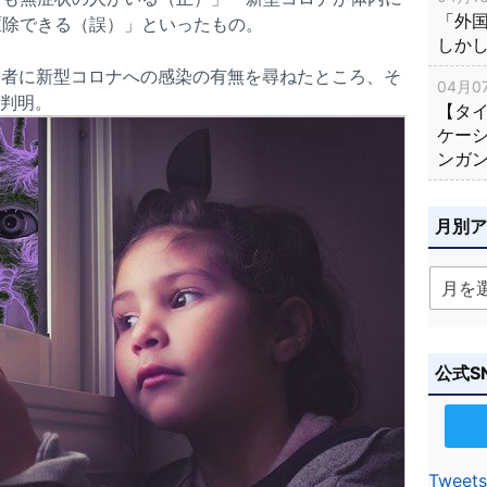
「外
駆除できる（誤）」といったもの。
しか
被験者に新型コロナへの感染の有無を尋ねたところ、そ
04月07
が判明。
【タ
ケー
ンガ
月別
公式S
Tweets