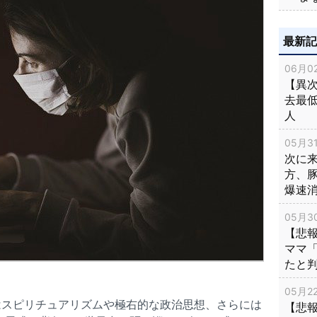
最新
06月02
【異次
去最低
人
05月31
次に
方、
爆速
05月30
【悲
ママ
たと
05月22
はスピリチュアリズムや極右的な政治思想、さらには
【悲