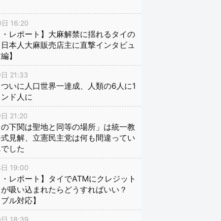
日 16:20
イ・レポート】大麻解禁に揺れるタイの
、日本人大麻販売店主に直撃インタビュ
前編】
日 21:33
ついに人口世界一達成、人類の6人に1
インド人に
日 21:20
口の下関は聖地と同等の場所」は統一教
公式見解、立憲民主党は何も間違ってい
んでした
日 19:00
・レポート】タイでATMにクレジット
ドが吸い込まれたらどうすればいい？
ラブル対応】
日 18:39