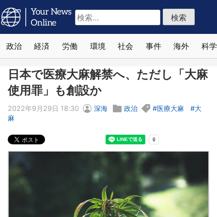
検
索:
政治
経済
労働
環境
社会
事件
海外
科学
日本で医療大麻解禁へ、ただし「大麻
使用罪」も創設か
2022年9月29日 18:30
深海
政治
医療大麻
大
麻