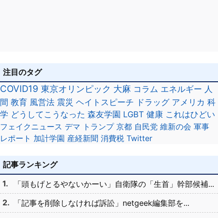
注目のタグ
COVID19
東京オリンピック
大麻
コラム
エネルギー
人
間
教育
風営法
震災
ヘイトスピーチ
ドラッグ
アメリカ
科
学
どうしてこうなった
森友学園
LGBT
健康
これはひどい
フェイクニュース
デマ
トランプ
京都
自民党
維新の会
軍事
レポート
加計学園
産経新聞
消費税
Twitter
記事ランキング
「頭もげとるやないかーい」自衛隊の「生首」幹部候補...
「記事を削除しなければ訴訟」netgeek編集部を...