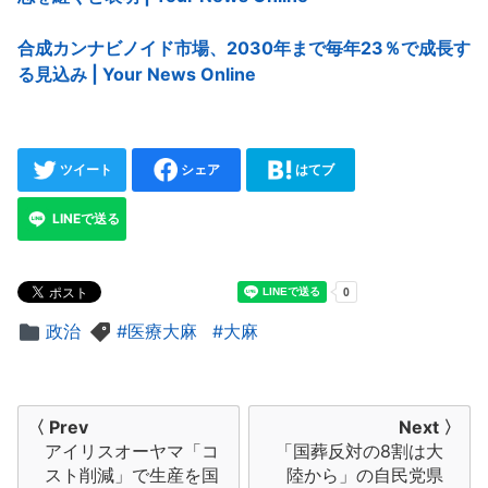
合成カンナビノイド市場、2030年まで毎年23％で成長す
る見込み | Your News Online
ツイート
シェア
はてブ
LINEで送る
政治
医療大麻
大麻
投
〈 Prev
Next 〉
アイリスオーヤマ「コ
「国葬反対の8割は大
稿
スト削減」で生産を国
陸から」の自民党県