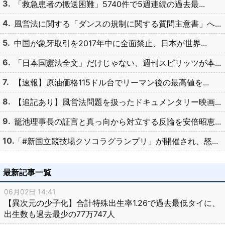
「救急患者の搬送困難」5740件で5週連続の過去最...
風営法に関する「ダンスの規制に関する質問主意書」へ...
中国が象牙取引を2017年中に全面禁止、日本が世界...
「日本国憲法全文」だけじゃない、週刊スピリッツが本...
【速報】原油価格115ドル台でリーマン後の最高値を...
【追記あり】風営法問題を扱ったドキュメンタリー映画...
籠池理事長の証言と真っ向から対立する反論を安倍昭恵...
「#新国立競技場クソコラグランプリ」が開催され、怒...
最新記事一覧
06月02日 14:41
【異次元の少子化】合計特殊出生率1.26で過去最低タイに、
出生数も過去最少の77万747人