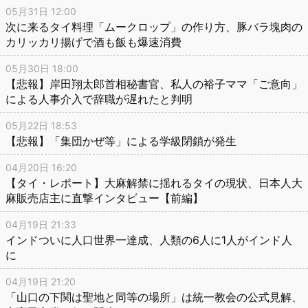
05月31日 12:00
次に来るタイ料理「ムークロップ」の作り方、豚バラ塊肉の
カリッカリ揚げで酒も飯も爆速消費
05月30日 18:00
【悲報】岸田翔太郎首相秘書官、私人の裕子ママ「ご意向」
による人事介入で辞職が遅れたと判明
05月22日 18:53
【悲報】「集団かぜ等」による学級閉鎖が発生
04月20日 16:20
【タイ・レポート】大麻解禁に揺れるタイの現状、日本人大
麻販売店主に直撃インタビュー【前編】
04月19日 21:33
インドついに人口世界一達成、人類の6人に1人がインド人
に
04月19日 21:20
「山口の下関は聖地と同等の場所」は統一教会の公式見解、