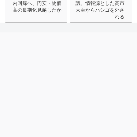
ナ
内回帰へ、円安・物価
議、情報源とした高市
高の長期化見越したか
大臣からハシゴを外さ
ビ
れる
ゲ
ー
シ
ョ
ン