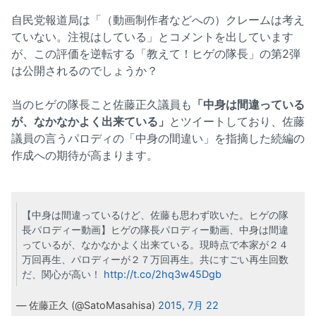
自民党報道局は「（動画制作者などへの）クレームは考え
ていない。注視はしている」とコメントを出しています
が、この評価を逆転する「教えて！ヒゲの隊長」の第2弾
は公開されるのでしょうか？
当のヒゲの隊長こと佐藤正久議員も
「中身は間違っている
が、なかなかよく出来ている」
とツイートしており、佐藤
議員の言うパロディの「中身の間違い」を指摘した続編の
作成への期待が高まります。
【中身は間違っているけど、佐藤も思わず吹いた。ヒゲの隊
長パロディー動画】ヒゲの隊長パロディー動画、中身は間違
っているが、なかなかよく出来ている。現時点で本家が２４
万回再生、パロディーが２７万回再生。共にすごい再生回数
だ、関心が高い！
http://t.co/2hq3w45Dgb
— 佐藤正久 (@SatoMasahisa)
2015, 7月 22