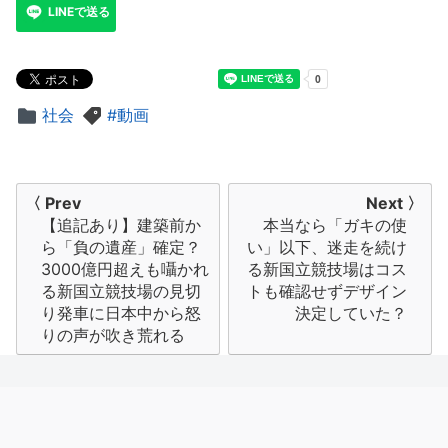
LINEで送る
社会
動画
投
〈 Prev
Next 〉
【追記あり】建築前か
本当なら「ガキの使
稿
ら「負の遺産」確定？
い」以下、迷走を続け
ナ
3000億円超えも囁かれ
る新国立競技場はコス
る新国立競技場の見切
トも確認せずデザイン
ビ
り発車に日本中から怒
決定していた？
りの声が吹き荒れる
ゲ
ー
シ