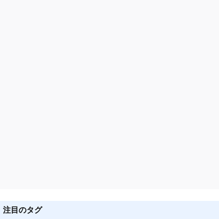
ョ
ン
注目のタグ