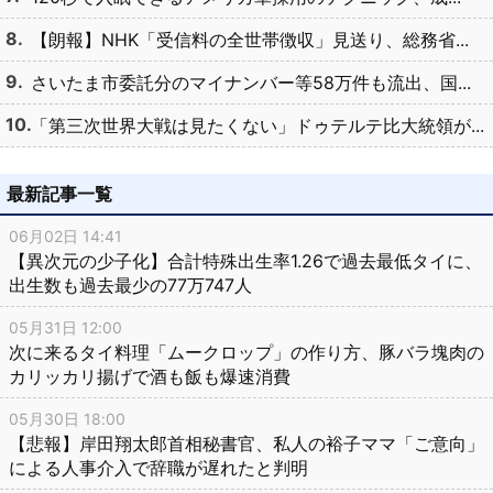
【朗報】NHK「受信料の全世帯徴収」見送り、総務省...
さいたま市委託分のマイナンバー等58万件も流出、国...
「第三次世界大戦は見たくない」ドゥテルテ比大統領が...
最新記事一覧
06月02日 14:41
【異次元の少子化】合計特殊出生率1.26で過去最低タイに、
出生数も過去最少の77万747人
05月31日 12:00
次に来るタイ料理「ムークロップ」の作り方、豚バラ塊肉の
カリッカリ揚げで酒も飯も爆速消費
05月30日 18:00
【悲報】岸田翔太郎首相秘書官、私人の裕子ママ「ご意向」
による人事介入で辞職が遅れたと判明