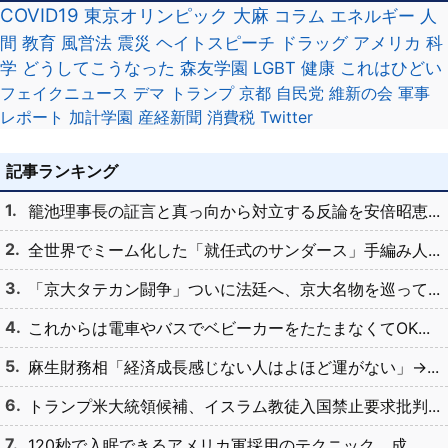
COVID19
東京オリンピック
大麻
コラム
エネルギー
人
間
教育
風営法
震災
ヘイトスピーチ
ドラッグ
アメリカ
科
学
どうしてこうなった
森友学園
LGBT
健康
これはひどい
フェイクニュース
デマ
トランプ
京都
自民党
維新の会
軍事
レポート
加計学園
産経新聞
消費税
Twitter
記事ランキング
籠池理事長の証言と真っ向から対立する反論を安倍昭恵...
全世界でミーム化した「就任式のサンダース」手編み人...
「京大タテカン闘争」ついに法廷へ、京大名物を巡って...
これからは電車やバスでベビーカーをたたまなくてOK...
麻生財務相「経済成長感じない人はよほど運がない」→...
トランプ米大統領候補、イスラム教徒入国禁止要求批判...
120秒で入眠できるアメリカ軍採用のテクニック、成...