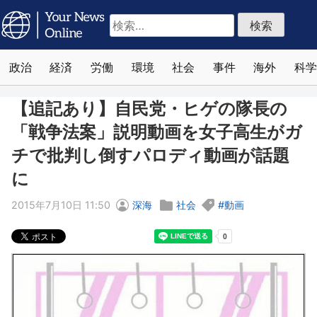
検
索:
政治
経済
労働
環境
社会
事件
海外
科学
【追記あり】自民党・ヒゲの隊長の
「戦争法案」説明動画を女子高生がガ
チで批判し倒すパロディ動画が話題
に
2015年7月10日 11:50
深海
社会
動画