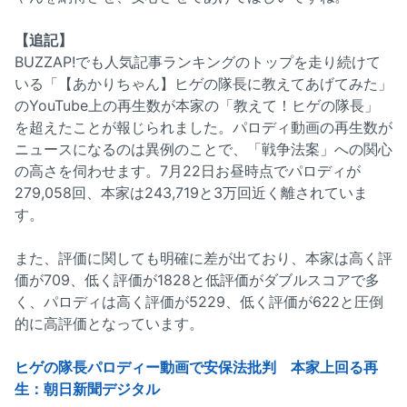
【追記】
BUZZAP!でも人気記事ランキングのトップを走り続けて
いる「【あかりちゃん】ヒゲの隊長に教えてあげてみた」
のYouTube上の再生数が本家の「教えて！ヒゲの隊長」
を超えたことが報じられました。パロディ動画の再生数が
ニュースになるのは異例のことで、「戦争法案」への関心
の高さを伺わせます。7月22日お昼時点でパロディが
279,058回、本家は243,719と3万回近く離されていま
す。
また、評価に関しても明確に差が出ており、本家は高く評
価が709、低く評価が1828と低評価がダブルスコアで多
く、パロディは高く評価が5229、低く評価が622と圧倒
的に高評価となっています。
ヒゲの隊長パロディー動画で安保法批判 本家上回る再
生：朝日新聞デジタル