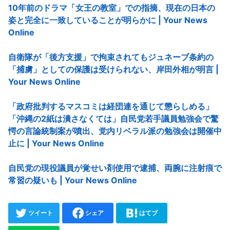
10年前のドラマ「女王の教室」での指摘、現在の日本の
姿と完全に一致していることが明らかに | Your News
Online
自衛隊が「後方支援」で拘束されてもジュネーブ条約の
「捕虜」としての保護は受けられない、岸田外相が明言 |
Your News Online
「政府批判するマスコミは経団連を通じて懲らしめる」
「沖縄の2紙は潰さなくては」自民党若手議員勉強会で驚
愕の言論統制案が噴出、党内リベラル派の勉強会は開催中
止に | Your News Online
自民党の現役議員が覚せい剤使用で逮捕、両腕に注射痕で
常習の疑いも | Your News Online
ツイート
シェア
はてブ