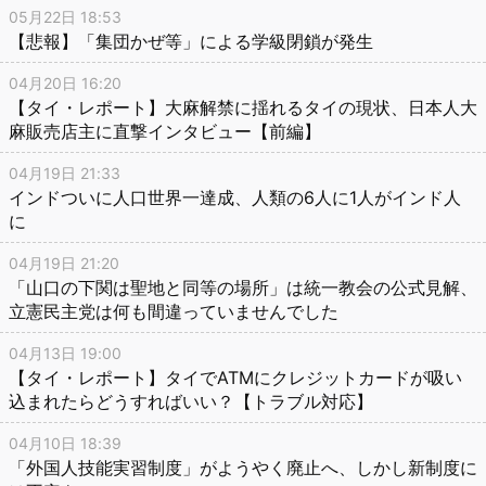
05月22日 18:53
【悲報】「集団かぜ等」による学級閉鎖が発生
04月20日 16:20
【タイ・レポート】大麻解禁に揺れるタイの現状、日本人大
麻販売店主に直撃インタビュー【前編】
04月19日 21:33
インドついに人口世界一達成、人類の6人に1人がインド人
に
04月19日 21:20
「山口の下関は聖地と同等の場所」は統一教会の公式見解、
立憲民主党は何も間違っていませんでした
04月13日 19:00
【タイ・レポート】タイでATMにクレジットカードが吸い
込まれたらどうすればいい？【トラブル対応】
04月10日 18:39
「外国人技能実習制度」がようやく廃止へ、しかし新制度に