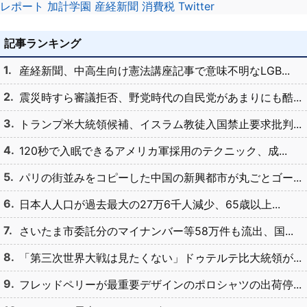
レポート
加計学園
産経新聞
消費税
Twitter
記事ランキング
産経新聞、中高生向け憲法講座記事で意味不明なLGB...
震災時すら審議拒否、野党時代の自民党があまりにも酷...
トランプ米大統領候補、イスラム教徒入国禁止要求批判...
120秒で入眠できるアメリカ軍採用のテクニック、成...
パリの街並みをコピーした中国の新興都市が丸ごとゴー...
日本人人口が過去最大の27万6千人減少、65歳以上...
さいたま市委託分のマイナンバー等58万件も流出、国...
「第三次世界大戦は見たくない」ドゥテルテ比大統領が...
フレッドペリーが最重要デザインのポロシャツの出荷停...