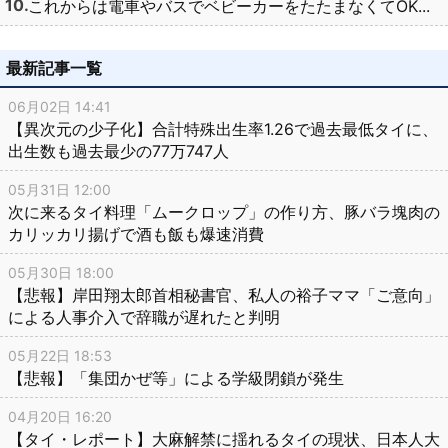
これからは電車やバスでベビーカーをたたまなくてOK...
最新記事一覧
06月02日 14:41
【異次元の少子化】合計特殊出生率1.26で過去最低タイに、
出生数も過去最少の77万747人
05月31日 12:00
次に来るタイ料理「ムークロップ」の作り方、豚バラ塊肉の
カリッカリ揚げで酒も飯も爆速消費
05月30日 18:00
【悲報】岸田翔太郎首相秘書官、私人の裕子ママ「ご意向」
による人事介入で辞職が遅れたと判明
05月22日 18:53
【悲報】「集団かぜ等」による学級閉鎖が発生
04月20日 16:20
【タイ・レポート】大麻解禁に揺れるタイの現状、日本人大