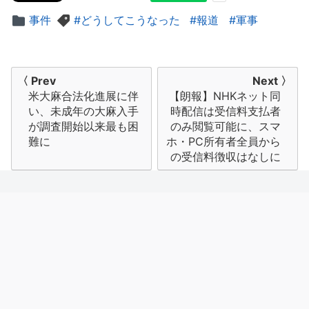
事件
どうしてこうなった
報道
軍事
投
〈 Prev
Next 〉
米大麻合法化進展に伴
【朗報】NHKネット同
稿
い、未成年の大麻入手
時配信は受信料支払者
ナ
が調査開始以来最も困
のみ閲覧可能に、スマ
難に
ホ・PC所有者全員から
ビ
の受信料徴収はなしに
ゲ
ー
シ
ョ
ン