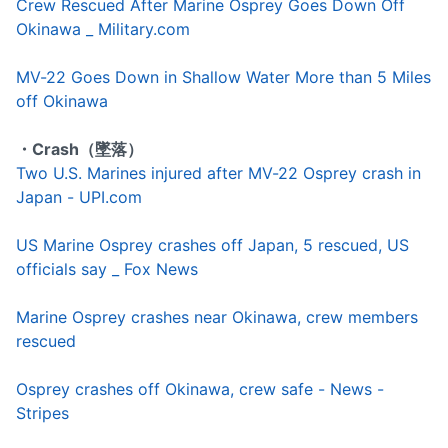
Crew Rescued After Marine Osprey Goes Down Off
Okinawa _ Military.com
MV-22 Goes Down in Shallow Water More than 5 Miles
off Okinawa
・Crash（墜落）
Two U.S. Marines injured after MV-22 Osprey crash in
Japan - UPI.com
US Marine Osprey crashes off Japan, 5 rescued, US
officials say _ Fox News
Marine Osprey crashes near Okinawa, crew members
rescued
Osprey crashes off Okinawa, crew safe - News -
Stripes