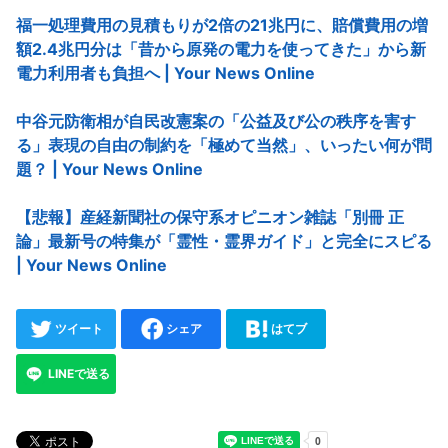
福一処理費用の見積もりが2倍の21兆円に、賠償費用の増
額2.4兆円分は「昔から原発の電力を使ってきた」から新
電力利用者も負担へ | Your News Online
中谷元防衛相が自民改憲案の「公益及び公の秩序を害す
る」表現の自由の制約を「極めて当然」、いったい何が問
題？ | Your News Online
【悲報】産経新聞社の保守系オピニオン雑誌「別冊 正
論」最新号の特集が「霊性・霊界ガイド」と完全にスピる
| Your News Online
ツイート
シェア
はてブ
LINEで送る