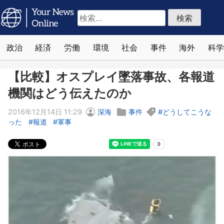
検
索:
政治
経済
労働
環境
社会
事件
海外
科学
【比較】オスプレイ墜落事故、各報道
機関はどう伝えたのか
2016年12月14日 11:29
深海
事件
どうしてこうな
った
報道
軍事