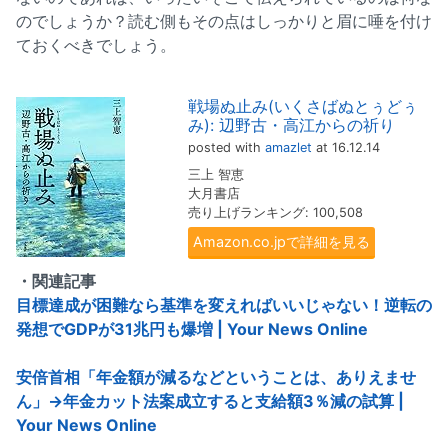
のでしょうか？読む側もその点はしっかりと眉に唾を付け
ておくべきでしょう。
戦場ぬ止み(いくさばぬとぅどぅ
み): 辺野古・高江からの祈り
posted with
amazlet
at 16.12.14
三上 智恵
大月書店
売り上げランキング: 100,508
Amazon.co.jpで詳細を見る
・関連記事
目標達成が困難なら基準を変えればいいじゃない！逆転の
発想でGDPが31兆円も爆増 | Your News Online
安倍首相「年金額が減るなどということは、ありえませ
ん」→年金カット法案成立すると支給額3％減の試算 |
Your News Online