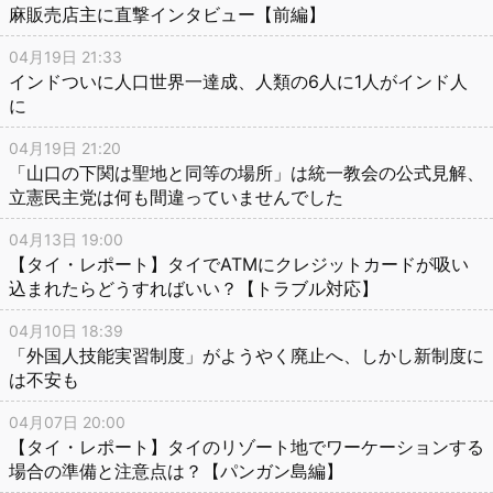
麻販売店主に直撃インタビュー【前編】
04月19日 21:33
インドついに人口世界一達成、人類の6人に1人がインド人
に
04月19日 21:20
「山口の下関は聖地と同等の場所」は統一教会の公式見解、
立憲民主党は何も間違っていませんでした
04月13日 19:00
【タイ・レポート】タイでATMにクレジットカードが吸い
込まれたらどうすればいい？【トラブル対応】
04月10日 18:39
「外国人技能実習制度」がようやく廃止へ、しかし新制度に
は不安も
04月07日 20:00
【タイ・レポート】タイのリゾート地でワーケーションする
場合の準備と注意点は？【パンガン島編】