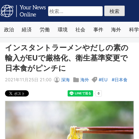
検
索:
政治
経済
労働
環境
社会
事件
海外
科学
インスタントラーメンやだしの素の
輸入がEUで厳格化、衛生基準変更で
日本食がピンチに
2021年11月25日 21:00
深海
海外
EU
日本食