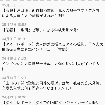
05月30日 18:00
【悲報】岸田翔太郎首相秘書官、私人の裕子ママ「ご意向」
による人事介入で辞職が遅れたと判明
05月22日 18:53
【悲報】「集団かぜ等」による学級閉鎖が発生
04月20日 16:20
【タイ・レポート】大麻解禁に揺れるタイの現状、日本人大
麻販売店主に直撃インタビュー【前編】
04月19日 21:33
インドついに人口世界一達成、人類の6人に1人がインド人
に
04月19日 21:20
「山口の下関は聖地と同等の場所」は統一教会の公式見解、
立憲民主党は何も間違っていませんでした
04月13日 19:00
【タイ・レポート】タイでATMにクレジットカードが吸い