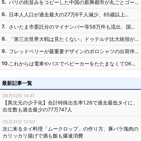
パリの街並みをコピーした中国の新興都市が丸ごとゴー...
日本人人口が過去最大の27万6千人減少、65歳以上...
さいたま市委託分のマイナンバー等58万件も流出、国...
「第三次世界大戦は見たくない」ドゥテルテ比大統領が...
フレッドペリーが最重要デザインのポロシャツの出荷停...
これからは電車やバスでベビーカーをたたまなくてOK...
最新記事一覧
06月02日 14:41
【異次元の少子化】合計特殊出生率1.26で過去最低タイに、
出生数も過去最少の77万747人
05月31日 12:00
次に来るタイ料理「ムークロップ」の作り方、豚バラ塊肉の
カリッカリ揚げで酒も飯も爆速消費