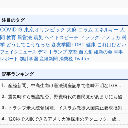
注目のタグ
COVID19
東京オリンピック
大麻
コラム
エネルギー
人
間
教育
風営法
震災
ヘイトスピーチ
ドラッグ
アメリカ
科
学
どうしてこうなった
森友学園
LGBT
健康
これはひどい
フェイクニュース
デマ
トランプ
京都
自民党
維新の会
軍事
レポート
加計学園
産経新聞
消費税
Twitter
記事ランキング
産経新聞、中高生向け憲法講座記事で意味不明なLGB...
震災時すら審議拒否、野党時代の自民党があまりにも酷...
トランプ米大統領候補、イスラム教徒入国禁止要求批判...
120秒で入眠できるアメリカ軍採用のテクニック、成...