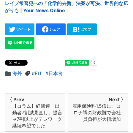
レイプ常習犯への「化学的去勢」法案が可決、世界的な広
がりも | Your News Online
ツイート
シェア
はてブ
LINEで送る
海外
EU
日本食
投
〈 Prev
Next 〉
【コラム】経団連「出
雇用保険料1.5倍に、コ
稿
勤者7割減見直し」提言
ロナ禍の財政難で会社
ナ
→7割以上がテレワーク
員負担が大幅増加
継続希望でした
ビ