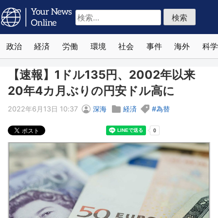
検
索:
政治
経済
労働
環境
社会
事件
海外
科学
【速報】1ドル135円、2002年以来
20年4カ月ぶりの円安ドル高に
2022年6月13日 10:37
深海
経済
為替