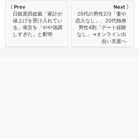
投
〈 Prev
Next 〉
日銀黒田総裁「家計が
20代の男性2/3「妻や
稿
値上げを受け入れてい
恋人なし」、20代独身
ナ
る」発言を「やや強調
男性4割「デート経験
しすぎた」と釈明
なし」→オンライン出
ビ
会い支援へ
ゲ
ー
シ
ョ
ン