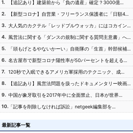
【追記あり】建築前から「負の遺産」確定？3000億...
【新型コロナ】自営業・フリーランス保護者に「日額4...
大人気のカクテル「レッドブルウォッカ」にはコカイン...
風営法に関する「ダンスの規制に関する質問主意書」へ...
「頭もげとるやないかーい」自衛隊の「生首」幹部候補...
名古屋市で新型コロナ陽性率が50パーセントを超える...
120秒で入眠できるアメリカ軍採用のテクニック、成...
【追記あり】風営法問題を扱ったドキュメンタリー映画...
中国が象牙取引を2017年中に全面禁止、日本が世界...
「記事を削除しなければ訴訟」netgeek編集部を...
最新記事一覧