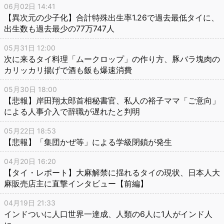
06月02日 14:41
【異次元の少子化】合計特殊出生率1.26で過去最低タイに、
出生数も過去最少の77万747人
05月31日 12:00
次に来るタイ料理「ムークロップ」の作り方、豚バラ塊肉の
カリッカリ揚げで酒も飯も爆速消費
05月30日 18:00
【悲報】岸田翔太郎首相秘書官、私人の裕子ママ「ご意向」
による人事介入で辞職が遅れたと判明
05月22日 18:53
【悲報】「集団かぜ等」による学級閉鎖が発生
04月20日 16:20
【タイ・レポート】大麻解禁に揺れるタイの現状、日本人大
麻販売店主に直撃インタビュー【前編】
04月19日 21:33
インドついに人口世界一達成、人類の6人に1人がインド人