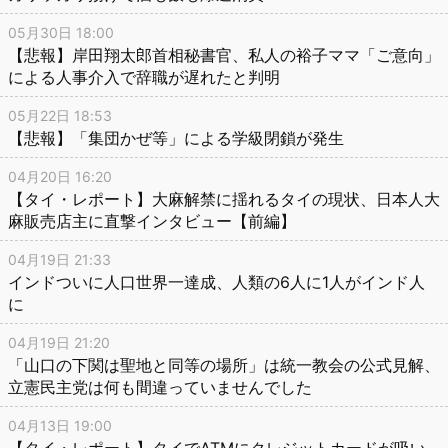
05月30日 18:00
【悲報】岸田翔太郎首相秘書官、私人の裕子ママ「ご意向」
による人事介入で辞職が遅れたと判明
05月22日 18:53
【悲報】「集団かぜ等」による学級閉鎖が発生
04月20日 16:20
【タイ・レポート】大麻解禁に揺れるタイの現状、日本人大
麻販売店主に直撃インタビュー【前編】
04月19日 21:33
インドついに人口世界一達成、人類の6人に1人がインド人
に
04月19日 21:20
「山口の下関は聖地と同等の場所」は統一教会の公式見解、
立憲民主党は何も間違っていませんでした
04月13日 19:00