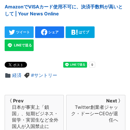
AmazonでVISAカード使用不可に、決済手数料が高いと
して | Your News Online
ツイート
シェア
はてブ
LINEで送る
経済
サントリー
投
〈 Prev
Next 〉
日本が事実上「鎖
Twitter創業者ジャッ
稿
国」、短期ビジネス・
ク・ドーシーCEOが退
ナ
留学・実習生など全外
任へ
国人が入国禁止に