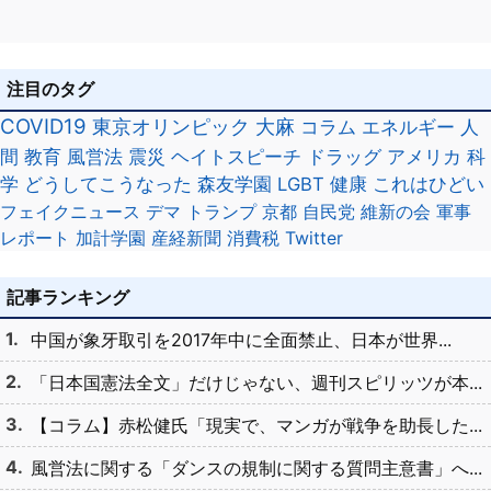
注目のタグ
COVID19
東京オリンピック
大麻
コラム
エネルギー
人
間
教育
風営法
震災
ヘイトスピーチ
ドラッグ
アメリカ
科
学
どうしてこうなった
森友学園
LGBT
健康
これはひどい
フェイクニュース
デマ
トランプ
京都
自民党
維新の会
軍事
レポート
加計学園
産経新聞
消費税
Twitter
記事ランキング
中国が象牙取引を2017年中に全面禁止、日本が世界...
「日本国憲法全文」だけじゃない、週刊スピリッツが本...
【コラム】赤松健氏「現実で、マンガが戦争を助長した...
風営法に関する「ダンスの規制に関する質問主意書」へ...