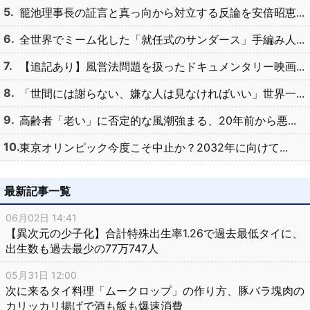
籠池理事長の証言と真っ向から対立する反論を安倍昭恵...
全世界でミーム化した「就任式のサンダース」手編み人...
【追記あり】風営法問題を扱ったドキュメンタリー映画...
「世間には謝らない、嫌な人は見なければいい」世界一...
高齢者「老い」に否定的な風潮強まる、20年前から悪...
東京オリンピック今度こそ中止か？2032年に向けて...
最新記事一覧
06月02日 14:41
【異次元の少子化】合計特殊出生率1.26で過去最低タイに、
出生数も過去最少の77万747人
05月31日 12:00
次に来るタイ料理「ムークロップ」の作り方、豚バラ塊肉の
カリッカリ揚げで酒も飯も爆速消費