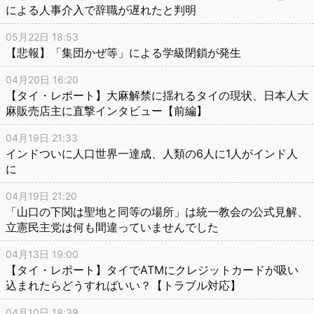
による人事介入で辞職が遅れたと判明
05月22日 18:53
【悲報】「集団かぜ等」による学級閉鎖が発生
04月20日 16:20
【タイ・レポート】大麻解禁に揺れるタイの現状、日本人大
麻販売店主に直撃インタビュー【前編】
04月19日 21:33
インドついに人口世界一達成、人類の6人に1人がインド人
に
04月19日 21:20
「山口の下関は聖地と同等の場所」は統一教会の公式見解、
立憲民主党は何も間違っていませんでした
04月13日 19:00
【タイ・レポート】タイでATMにクレジットカードが吸い
込まれたらどうすればいい？【トラブル対応】
04月10日 18:39