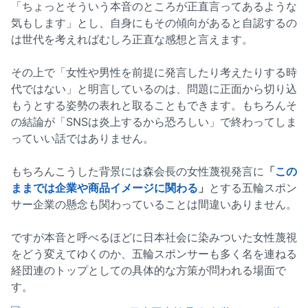
「ちょっとそういう本音のところが正直言ってあるような
気もします」とし、自身にもその傾向があると自認するの
は世代を考えればむしろ正直な感想と言えます。
その上で「女性や男性を前提に発言したり考えたりする時
代ではない」と明言しているのは、問題に正面から切り込
もうとする姿勢の表れと取ることもできます。もちろんそ
の結論が「SNSは炎上するから恐ろしい」で終わってしま
っていい話ではありません。
もちろんこうした背景には森会長の女性蔑視発言に
「
この
ままでは企業や商品イメージに関わる
」
とする五輪スポン
サー企業の懸念も関わっていることは間違いありません。
ですが本音と呼べるほどに日本社会に染みついた女性蔑視
をどう変えてゆくのか、五輪スポンサーも多く名を連ねる
経団連のトップとしての具体的な方策が問われる場面で
す。