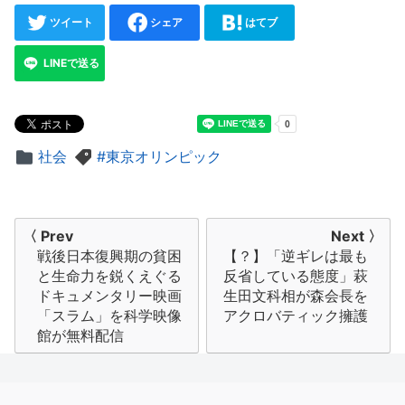
ツイート
シェア
はてブ
LINEで送る
社会
東京オリンピック
投
〈 Prev
Next 〉
戦後日本復興期の貧困
【？】「逆ギレは最も
稿
と生命力を鋭くえぐる
反省している態度」萩
ナ
ドキュメンタリー映画
生田文科相が森会長を
「スラム」を科学映像
アクロバティック擁護
ビ
館が無料配信
ゲ
ー