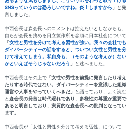
あるような気もしますし、こういうのをわっと取り上げる
SNSっていうのは恐ろしいですね。炎上しますから
」
と発
言しました。
中西会長は森会長へのコメントは控えたいとしながらも、
自らが会長を務める日立製作所を念頭に日本社会について
「
女性と男性を分けて考える習性が強い。我々の会社でも
ダイバーシティーの話をすると、ついつい女性と男性を分
けて考えてしまう。私自身も、（そのような考えが）ない
かといえばそうじゃないだろう
」
と述べました。
中西会長はその上で
「女性や男性を前提に発言したり考え
たりする時代ではない。ダイバーシティーを意識した組織
運営や人事をやっていくべきだ」
と語っており、よく読む
と
森会長の発言は時代遅れであり、多様性の尊重が重要で
あると明言しており、実質的な森会長への批判となってい
ます。
中西会長が「女性と男性を分けて考える習性」について