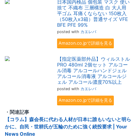
日本国内検品 個包装 マスク 使い
捨て 不織布 三層構造 白 大人用
平ゴム 耳痛くならない 150枚入
（50枚入x3箱）普通サイズ VFE
BFE PFE 99%
posted with
カエレバ
Amazon.co.jpで詳細を見る
【指定医薬部外品】ウィルストル
PRO 480ml 2個セット アルコー
ル消毒 アルコールハンドジェル
アルコール消毒液 アルコールジ
ェル アルコール濃度70%以上
posted with
カエレバ
Amazon.co.jpで詳細を見る
・関連記事
【コラム】森会長に代わる人材が日本に誰もいないと明ら
かに、自民・世耕氏が五輪のために強く続投要求 | Your
News Online