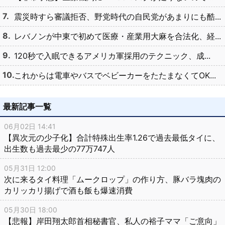
震災時すら審議拒否、野党時代の自民党があまりにも酷...
レバノンが中東で初めて医療・産業用大麻を合法化、経...
120秒で入眠できるアメリカ軍採用のテクニック、成...
これからは電車やバスでベビーカーをたたまなくてOK...
最新記事一覧
06月02日 14:41
【異次元の少子化】合計特殊出生率1.26で過去最低タイに、
出生数も過去最少の77万747人
05月31日 12:00
次に来るタイ料理「ムークロップ」の作り方、豚バラ塊肉の
カリッカリ揚げで酒も飯も爆速消費
05月30日 18:00
【悲報】岸田翔太郎首相秘書官、私人の裕子ママ「ご意向」