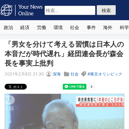
検
索:
政治
経済
労働
環境
社会
事件
海外
科学
「男女を分けて考える習慣は日本人の
本音だが時代遅れ」経団連会長が森会
長を事実上批判
2021年2月8日 21:30
深海
社会
東京オリンピック