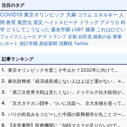
注目のタグ
COVID19
東京オリンピック
大麻
コラム
エネルギー
人
間
教育
風営法
震災
ヘイトスピーチ
ドラッグ
アメリカ
科
学
どうしてこうなった
森友学園
LGBT
健康
これはひどい
フェイクニュース
デマ
トランプ
京都
自民党
維新の会
軍事
レポート
加計学園
産経新聞
消費税
Twitter
記事ランキング
東京オリンピック今度こそ中止か？2032年に向けて...
麻生財務相「経済成長感じない人はよほど運がない」→...
「第三次世界大戦は見たくない」ドゥテルテ比大統領が...
「京大タテカン闘争」ついに法廷へ、京大名物を巡って...
パリの街並みをコピーした中国の新興都市が丸ごとゴー...
【非常事態】医療機関に「N95マスクが足りないので...