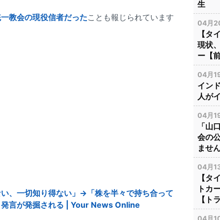
生
統一教会の現役信者だった
ことも報じられています
04月20
【タ
現状
ー【
04月19
イン
人が
04月19
「山
会の
ませ
04月13
【タ
トカ
ない、一切知り得ない」→「株を半々で持ち合って
【ト
掘される | Your News Online
04月10