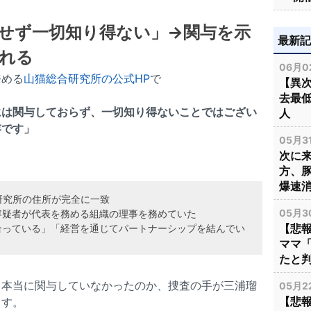
せず一切知り得ない」→関与を示
最新
れる
06月02
務める
山猫総合研究所の公式HP
で
【異次
去最低
には関与しておらず、一切知り得ないことではござい
人
存です」
05月31
次に
方、
爆速
総合研究所の住所が完全に一致
05月30
容疑者が代表を務める組織の理事を務めていた
【悲
合っている」「経営を通じてパートナーシップを結んでい
ママ
たと
、本当に関与していなかったのか、捜査の手が三浦瑠
05月22
【悲
ます。