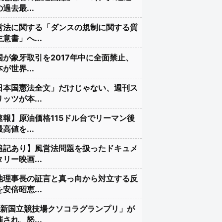
過去最...
営法に関する「ダンスの規制に関する質
意書」へ...
国が象牙取引を2017年中に全面禁止、
が世界...
日本国憲法全文」だけじゃない、週刊ス
ッツが本...
速報】原油価格115ドル台でリーマン後
高値を...
追記あり】風営法問題を扱ったドキュメ
リー映画...
池理事長の証言と真っ向から対立する反
安倍昭恵...
#新国立競技場クソコラグランプリ」が
され、怒...