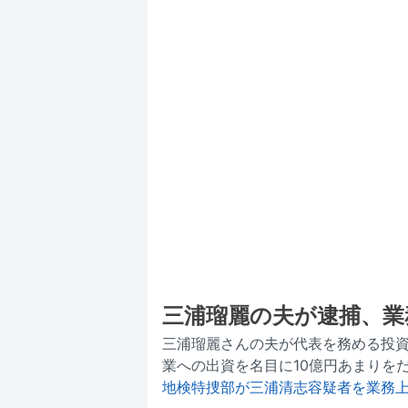
三浦瑠麗の夫が逮捕、業
三浦瑠麗さんの夫が代表を務める投資会社
業への出資を名目に10億円あまりを
地検特捜部が三浦清志容疑者を業務