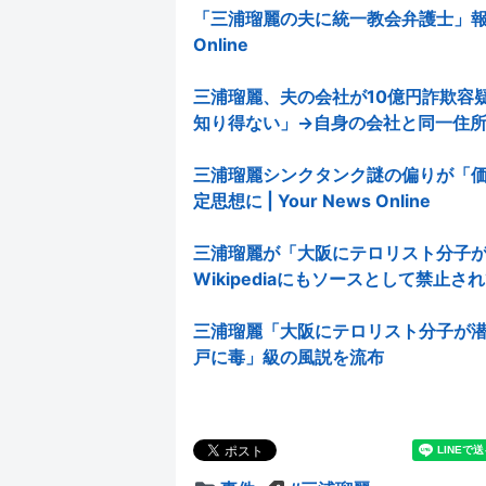
「三浦瑠麗の夫に統一教会弁護士」報道→
Online
三浦瑠麗、夫の会社が10億円詐欺容
知り得ない」→自身の会社と同一住所でした |
三浦瑠麗シンクタンク謎の偏りが「
定思想に | Your News Online
三浦瑠麗が「大阪にテロリスト分子
Wikipediaにもソースとして禁止されていた
三浦瑠麗「大阪にテロリスト分子が
戸に毒」級の風説を流布