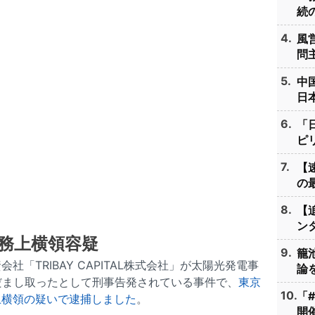
続の
風
問主
中
日本
「
ピリ
【
の最
【
ンタ
務上横領容疑
籠
「TRIBAY CAPITAL株式会社」が太陽光発電事
論を
だまし取ったとして刑事告発されている事件で、
東京
「
上横領の疑いで逮捕しました
。
開催