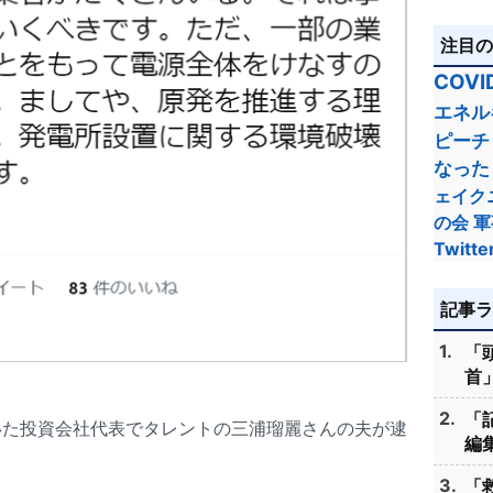
注目
COVI
エネル
ピーチ
なった
ェイク
の会
軍
Twitte
記事
「
首」
「
いた投資会社代表でタレントの三浦瑠麗さんの夫が逮
編集
「