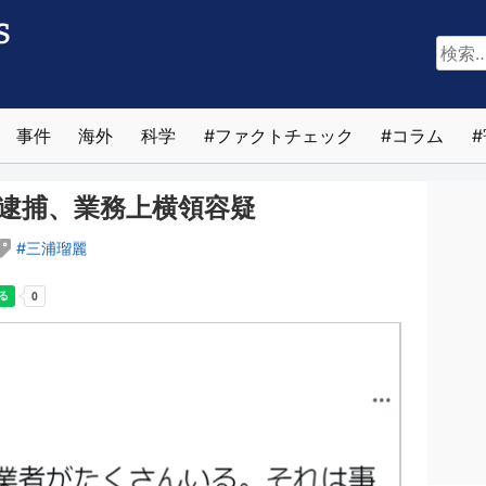
検
索:
事件
海外
科学
ファクトチェック
コラム
逮捕、業務上横領容疑
三浦瑠麗