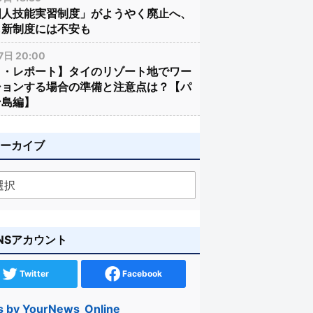
国人技能実習制度」がようやく廃止へ、
し新制度には不安も
7日 20:00
イ・レポート】タイのリゾート地でワー
ションする場合の準備と注意点は？【パ
ン島編】
アーカイブ
NSアカウント
Twitter
Facebook
s by YourNews_Online