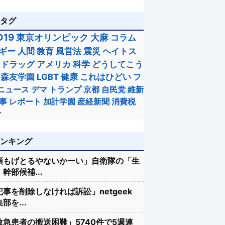
のタグ
D19
東京オリンピック
大麻
コラム
ギー
人間
教育
風営法
震災
ヘイトス
ドラッグ
アメリカ
科学
どうしてこう
森友学園
LGBT
健康
これはひどい
フ
ニュース
デマ
トランプ
京都
自民党
維新
事
レポート
加計学園
産経新聞
消費税
r
ランキング
頭もげとるやないかーい」自衛隊の「生
幹部候補...
記事を削除しなければ訴訟」netgeek
部を...
救急患者の搬送困難」5740件で5週連