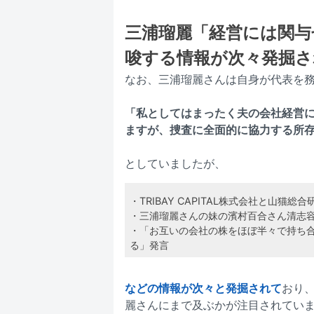
三浦瑠麗「経営には関与
唆する情報が次々発掘さ
なお、三浦瑠麗さんは自身が代表を
「私としてはまったく夫の会社経営
ますが、捜査に全面的に協力する所
としていましたが、
・TRIBAY CAPITAL株式会社と山猫
・三浦瑠麗さんの妹の濱村百合さん清志
・「お互いの会社の株をほぼ半々で持ち
る」発言
などの情報が次々と発掘されて
おり
麗さんにまで及ぶかが注目されてい