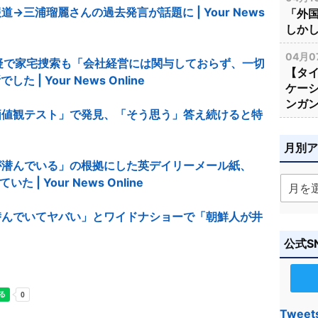
三浦瑠麗さんの過去発言が話題に | Your News
「外
しか
04月0
疑で家宅捜索も「会社経営には関与しておらず、一切
【タ
 Your News Online
ケー
ンガ
価値観テスト」で発見、「そう思う」答え続けると特
月別
が潜んでいる」の根拠にした英デイリーメール紙、
 | Your News Online
潜んでいてヤバい」とワイドナショーで「朝鮮人が井
公式S
Tweet