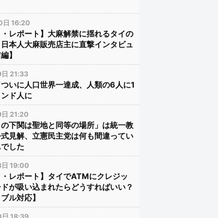
日 16:20
イ・レポート】大麻解禁に揺れるタイの
、日本人大麻販売店主に直撃インタビュ
前編】
日 21:33
ドついに人口世界一達成、人類の6人に1
インド人に
日 21:20
口の下関は聖地と同等の場所」は統一教
公式見解、立憲民主党は何も間違ってい
んでした
日 19:00
イ・レポート】タイでATMにクレジッ
ードが吸い込まれたらどうすればいい？
ラブル対応】
日 18:39