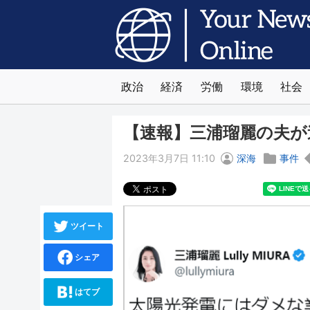
政治
経済
労働
環境
社会
【速報】三浦瑠麗の夫が
2023年3月7日 11:10
深海
事件
ツイート
シェア
はてブ