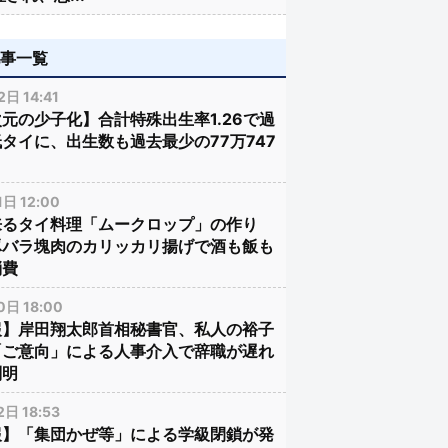
記事一覧
日 14:41
元の少子化】合計特殊出生率1.26で過
タイに、出生数も過去最少の77万747
日 12:00
来るタイ料理「ムークロップ」の作り
豚バラ塊肉のカリッカリ揚げで酒も飯も
消費
日 18:00
報】岸田翔太郎首相秘書官、私人の裕子
「ご意向」による人事介入で辞職が遅れ
判明
日 18:53
報】「集団かぜ等」による学級閉鎖が発